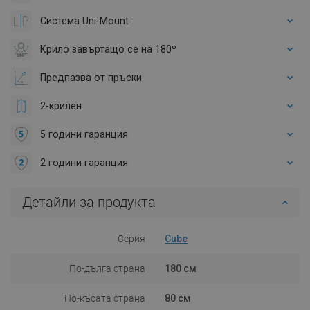
Система Uni-Mount
Крило завъртащо се на 180º
Предпазва от пръски
2-крилен
5 години гаранция
2 години гаранция
Детайли за продукта
Серия
Cube
По-дълга страна
180 см
По-късата страна
80 см