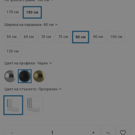
По-дълга страна
- 180 см
170 см
180 см
Ширина на паравана
- 80 см
50 см
60 см
70 см
75 см
90 см
100 см
80 см
120 см
Цвят на профила
- Черен
Цвят на стъклото
- Прозрачен
favorite_border
-
+