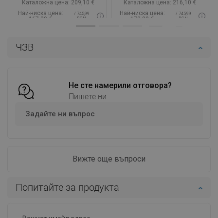
Каталожна цена:
209,10 €
Каталожна цена:
216,10 €
Най-ниска цена:
Най-ниска цена:
/ 745,99
/ 745,99
167,29 €
172,89 €
BGN
BGN
Наличност:
В наличност
Наличност:
В наличност
ЧЗВ
Добави в количката
Добави в количката
Сравнете
favorite_border
Любима
Сравнете
favorite_border
Любима
Не сте намерили отговора?
Пишете ни
Задайте ни въпрос
Вижте още въпроси
Попитайте за продукта