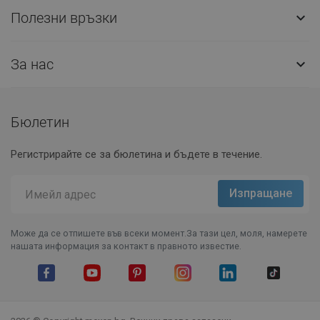
Полезни връзки

За нас

Бюлетин
Регистрирайте се за бюлетина и бъдете в течение.
Може да се отпишете във всеки момент.За тази цел, моля, намерете
нашата информация за контакт в правното известие.
Facebook
YouTube
Pinterest
Instagram Feed
LinkedIn
TikTok