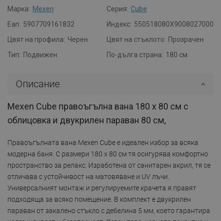
Марка:
Mexen
Серия:
Cube
Ean:
5907709161832
Индекс:
550518080X9008027000
Цвят на профила:
Черен
Цвят на стъклото:
Прозрачен
Тип:
Подвижен
По-дълга страна:
180 см
Описание
Mexen Cube правоъгълна вана 180 x 80 см с
облицовка и двукрилен параван 80 см,
Правоъгълната вана Mexen Cube е идеален избор за всяка
модерна баня. С размери 180 x 80 см тя осигурява комфортно
пространство за релакс. Изработена от санитарен акрил, тя се
отличава с устойчивост на матовяване и UV лъчи.
Универсалният монтаж и регулируемите крачета я правят
подходяща за всяко помещение. В комплект е двукрилен
параван от закалено стъкло с дебелина 5 мм, което гарантира