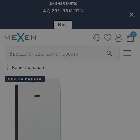
Дни на банята:
4
20
38
32
Д
Ч
М
С
close
Виж
0
search
Вани с параван
ДНИ НА БАНЯТА