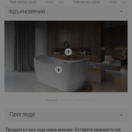
Най-ниска цена:
Най-ниска цена:
/ 745,99
/ 745,99
71,09 €
101,79 €
BGN
BGN
вдъхновения
Наличност:
В наличност
Наличност:
В наличност
Добави в количката
Добави в количката
Сравнете
favorite_border
Любима
Сравнете
favorite_border
Любима
Прегледи
Продуктът все още няма мнение. Оставете мнението си!