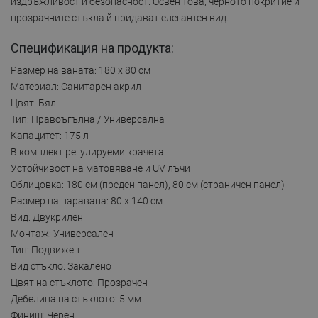
издръжливост и безопасност. Освен това, черното покритие и
прозрачните стъкла й придават елегантен вид.
Спецификация на продукта:
Размер на ваната: 180 x 80 см
Материал: Санитарен акрил
Цвят: Бял
Тип: Правоъгълна / Универсална
Капацитет: 175 л
В комплект регулируеми крачета
Устойчивост на матовяване и UV лъчи
Облицовка: 180 см (преден панел), 80 см (страничен панел)
Размер на паравана: 80 x 140 см
Вид: Двукрилен
Монтаж: Универсален
Тип: Подвижен
Вид стъкло: Закалено
Цвят на стъклото: Прозрачен
Дебелина на стъклото: 5 мм
Финиш: Черен