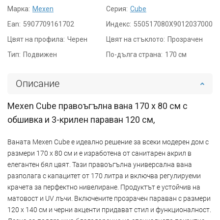
Марка:
Mexen
Серия:
Cube
Ean:
5907709161702
Индекс:
550517080X9012037000
Цвят на профила:
Черен
Цвят на стъклото:
Прозрачен
Тип:
Подвижен
По-дълга страна:
170 см
Описание
Mexen Cube правоъгълна вана 170 x 80 см с
обшивка и 3-крилен параван 120 см,
Ваната Mexen Cube е идеално решение за всеки модерен дом с
размери 170 х 80 см и е изработена от санитарен акрил в
елегантен бял цвят. Тази правоъгълна универсална вана
разполага с капацитет от 170 литра и включва регулируеми
крачета за перфектно нивелиране. Продуктът е устойчив на
матовост и UV лъчи. Включените прозрачен параван с размери
120 х 140 см и черни акценти придават стил и функционалност.