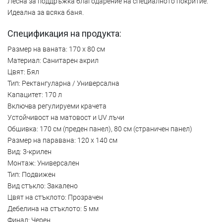
Лесна за поддръжка благодарение на специалното покритие.
Идеална за всяка баня.
Спецификация на продукта:
Размер на ваната: 170 x 80 см
Материал: Санитарен акрил
Цвят: Бял
Тип: Ректангуларна / Универсална
Капацитет: 170 л
Включва регулируеми крачета
Устойчивост на матовост и UV лъчи
Обшивка: 170 см (преден панел), 80 см (страничен панел)
Размер на паравана: 120 x 140 см
Вид: 3-крилен
Монтаж: Универсален
Тип: Подвижен
Вид стъкло: Закалено
Цвят на стъклото: Прозрачен
Дебелина на стъклото: 5 мм
Финал: Черен