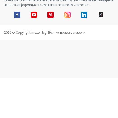
Може да се отпишете във всеки момент.За тази цел, моля, намерете
нашата информация за контакт в правното известие.
Facebook
YouTube
Pinterest
Instagram Feed
LinkedIn
TikTok
2026 © Copyright mexen.bg. Всички права запазени.