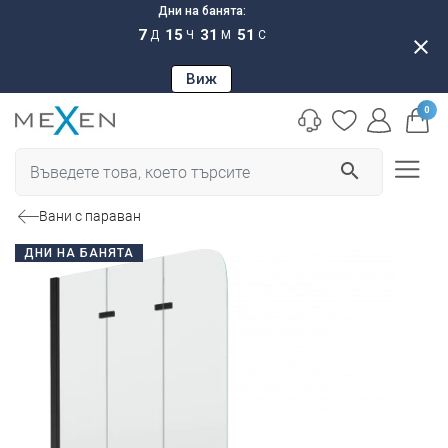
Дни на банята:
7
15
31
50
Д
Ч
М
С
close
Виж
0
search
Вани с параван
ДНИ НА БАНЯТА