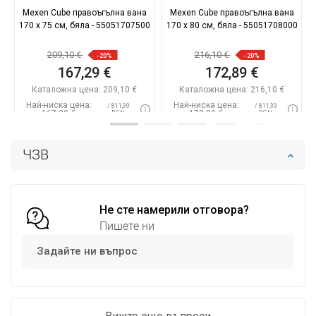
Mexen Cube правоъгълна вана
Mexen Cube правоъгълна вана
170 x 75 см, бяла - 55051707500
170 x 80 см, бяла - 55051708000
209,10 €
216,10 €
-20%
-20%
167,29 €
172,89 €
Каталожна цена:
209,10 €
Каталожна цена:
216,10 €
Най-ниска цена:
Най-ниска цена:
/ 811,39
/ 811,39
167,29 €
172,89 €
BGN
BGN
Наличност:
В наличност
Наличност:
В наличност
ЧЗВ
Добави в количката
Добави в количката
Сравнете
favorite_border
Любима
Сравнете
favorite_border
Любима
Не сте намерили отговора?
Пишете ни
Задайте ни въпрос