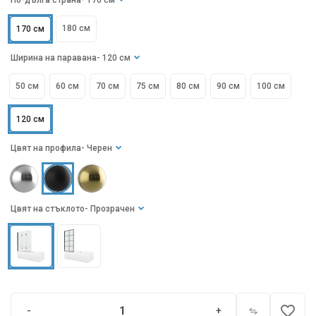
По-дълга страна
- 170 см
180 см
170 см
Ширина на паравана
- 120 см
50 см
60 см
70 см
75 см
80 см
90 см
100 см
120 см
Цвят на профила
- Черен
Цвят на стъклото
- Прозрачен
favorite_border
-
+