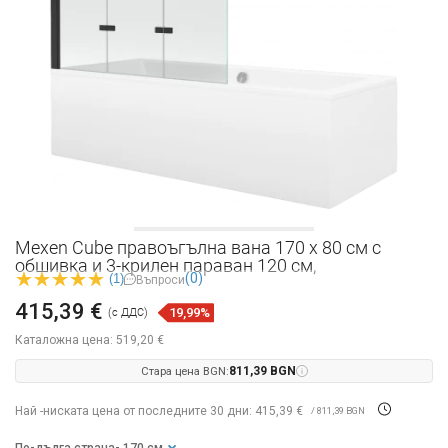
Mexen Cube правоъгълна вана 170 x 80 см с
обшивка и 3-крилен параван 120 см,
(0)
(1)
Въпроси
415,39 €
19,99%
(с ДДС)
Каталожна цена:
519,20 €
Стара цена BGN:
811,39 BGN
Най -ниската цена от последните 30 дни: 415,39 €
/ 811,39 BGN