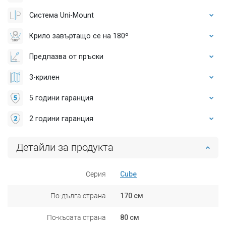
Система Uni-Mount
Крило завъртащо се на 180º
Предпазва от пръски
3-крилен
5 години гаранция
2 години гаранция
Детайли за продукта
Серия
Cube
По-дълга страна
170 см
По-късата страна
80 см