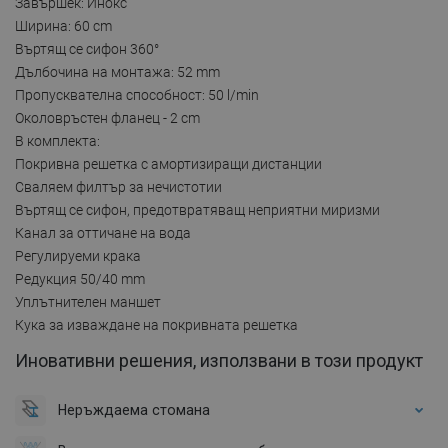
Завършек: Инокс
Ширина: 60 cm
Въртящ се сифон 360°
Дълбочина на монтажа: 52 mm
Пропусквателна способност: 50 l/min
Околовръстен фланец - 2 cm
В комплекта:
Покривна решетка с амортизиращи дистанции
Сваляем филтър за нечистотии
Въртящ се сифон, предотвратяващ неприятни миризми
Канал за оттичане на вода
Регулируеми крака
Редукция 50/40 mm
Уплътнителен маншет
Кука за изваждане на покривната решетка
Иновативни решения, използвани в този продукт
Неръждаема стомана