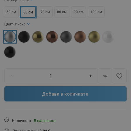
Размер
- 60 см
50 см
70 см
80 см
90 см
100 см
60 см
Цвят
- Инокс
favorite_border
-
+
Добави в количката
Наличност:
В наличност
Доставка от:
13.99 €