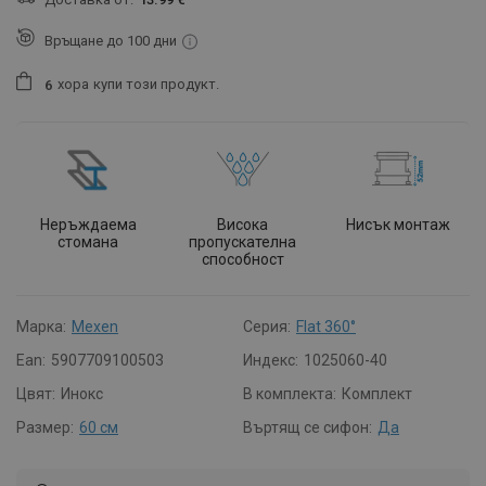
Връщане до 100 дни
хора
купи този продукт.
6
Неръждаема
Висока
Нисък монтаж
стомана
пропускателна
способност
Марка:
Mexen
Серия:
Flat 360°
Ean:
5907709100503
Индекс:
1025060-40
Цвят:
Инокс
В комплекта:
Комплект
Размер:
60 см
Въртящ се сифон:
Да