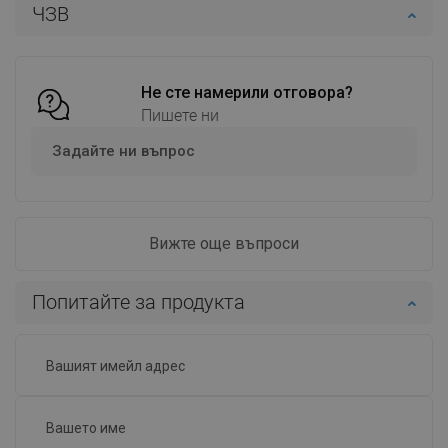
ЧЗВ
Добави в количката
Добави в количката
Сравнете
favorite_border
Любима
Сравнете
favorite_border
Любима
Не сте намерили отговора?
Пишете ни
Задайте ни въпрос
Вижте още въпроси
Попитайте за продукта