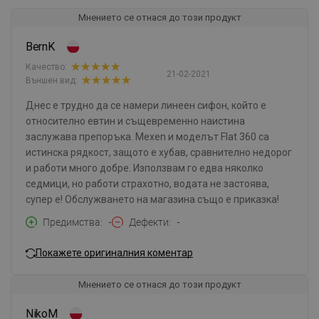
Мнението се отнася до този продукт
BernK
Качество:
21-02-2021
Външен вид:
Днес е трудно да се намери линеен сифон, който е
относително евтин и същевременно наистина
заслужава препоръка. Mexen и моделът Flat 360 са
истинска рядкост, защото е хубав, сравнително недорог
и работи много добре. Използвам го едва няколко
седмици, но работи страхотно, водата не застоява,
супер е! Обслужването на магазина също е приказка!
Предимства
-
Дефекти
-
Покажете оригиналния коментар
Мнението се отнася до този продукт
NikoM