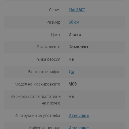
Серия
Flat 360°
Размер
60 см
Цвят
Инокс
В комплекта
Комплект
Тънка версия
Не
Въртящ се сифон
Да
Модел на маскировката
M08
Възможност за поставяне
Не
на плочка
Инструкции за употреба
Изтегляне
Информационна
Изтегляне