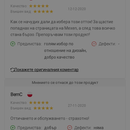
Качество:
12-12-2020
Външен вид:
Как се начудих дали да избера този отток! За щастие
попаднах на страницата на Mexen, а след това всичко
стана бързо. Препоръчвам този продукт!
Предимства
голям избор по
Дефекти
-
отношение на дизайн,
добро качество
Покажете оригиналния коментар
Мнението се отнася до този продукт
BernC
Качество:
27-11-2020
Външен вид:
Оттичането и обслужването - страхотно!
Предимства
добър
Дефекти
няма