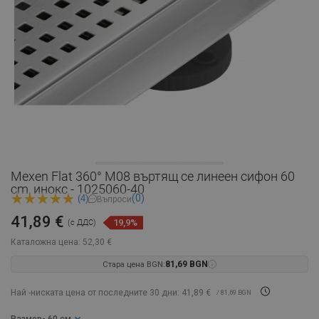
Mexen Flat 360° M08 въртящ се линеен сифон 60
cm, инокс - 1025060-40
(0)
(4)
Въпроси
41,89 €
19,9%
(с ДДС)
Каталожна цена:
52,30 €
Стара цена BGN:
81,69 BGN
Най -ниската цена от последните 30 дни: 41,89 €
/ 81,69 BGN