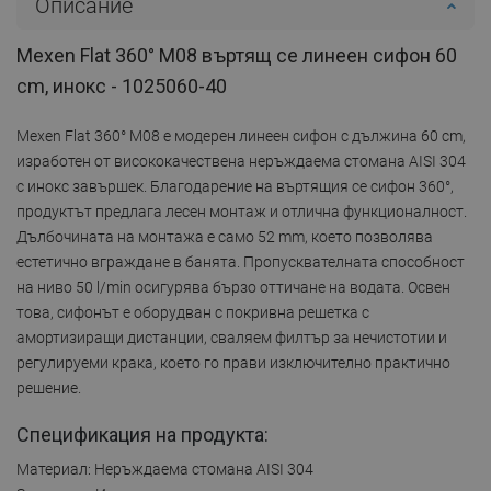
Описание
Mexen Flat 360° M08 въртящ се линеен сифон 60
cm, инокс - 1025060-40
Mexen Flat 360° M08 е модерен линеен сифон с дължина 60 cm,
изработен от висококачествена неръждаема стомана AISI 304
с инокс завършек. Благодарение на въртящия се сифон 360°,
продуктът предлага лесен монтаж и отлична функционалност.
Дълбочината на монтажа е само 52 mm, което позволява
естетично вграждане в банята. Пропусквателната способност
на ниво 50 l/min осигурява бързо оттичане на водата. Освен
това, сифонът е оборудван с покривна решетка с
амортизиращи дистанции, сваляем филтър за нечистотии и
регулируеми крака, което го прави изключително практично
решение.
Спецификация на продукта:
Материал: Неръждаема стомана AISI 304