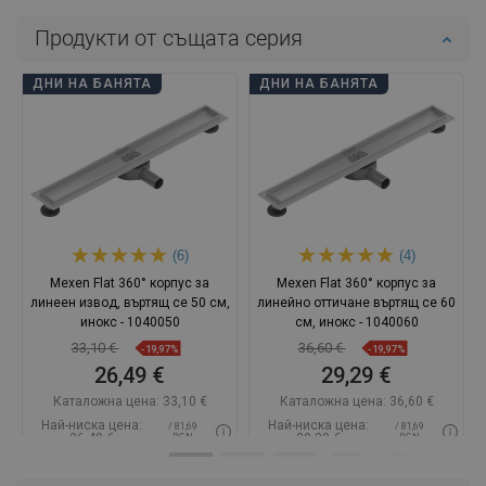
Продукти от същата серия
ДНИ НА БАНЯТА
ДНИ НА БАНЯТА
(6)
(4)
Mexen Flat 360° корпус за
Mexen Flat 360° корпус за
линеен извод, въртящ се 50 см,
линейно оттичане въртящ се 60
инокс - 1040050
см, инокс - 1040060
33,10 €
36,60 €
-19,97%
-19,97%
26,49 €
29,29 €
Каталожна цена:
33,10 €
Каталожна цена:
36,60 €
Най-ниска цена:
Най-ниска цена:
/ 81,69
/ 81,69
26,49 €
29,29 €
BGN
BGN
Наличност:
В наличност
Наличност:
В наличност