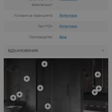
безопасност
Условия на гаранцията
Изтегляне
Тест PZH
Изтегляне
Производител
Виж
вдъхновения