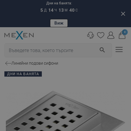
Дни на банята:
5
14
13
39
Д
Ч
М
С
close
Виж
0
search
Линейни подови сифони
ДНИ НА БАНЯТА