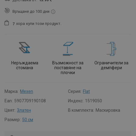
Връщане до 100 дни
хора
купи този продукт.
7
Неръждаема
Възможност за
Ограничители за
стомана
поставяне на
демпфери
плочки
Марка:
Mexen
Серия:
Flat
Ean:
5907709190108
Индекс:
1519050
Цвят:
Златен
В комплекта:
Маскировка
Размер:
50 см