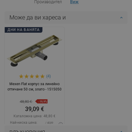
Производител
Виж
Може да ви хареса и
ДНИ НА БАНЯТА
(4)
Mexen Flat корпус за линейно
оттичане 50 см, злато - 1515050
48,80 €
-19,9%
39,09 €
Каталожна цена:
48,80 €
Най-ниска цена:
/ 40,89
39,09 €
BGN
вдъхновения