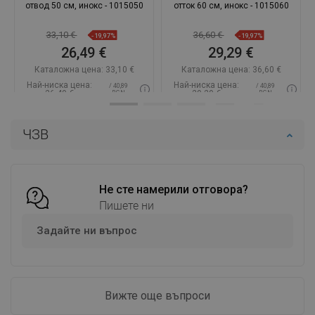
отвод 50 см, инокс - 1015050
отток 60 см, инокс - 1015060
33,10 €
36,60 €
-19,97%
-19,97%
26,49 €
29,29 €
Каталожна цена:
33,10 €
Каталожна цена:
36,60 €
Най-ниска цена:
Най-ниска цена:
/ 40,89
/ 40,89
26,49 €
29,29 €
BGN
BGN
Наличност:
В наличност
Наличност:
В наличност
ЧЗВ
Добави в количката
Добави в количката
Сравнете
favorite_border
Любима
Сравнете
favorite_border
Любима
Не сте намерили отговора?
Пишете ни
Задайте ни въпрос
Вижте още въпроси