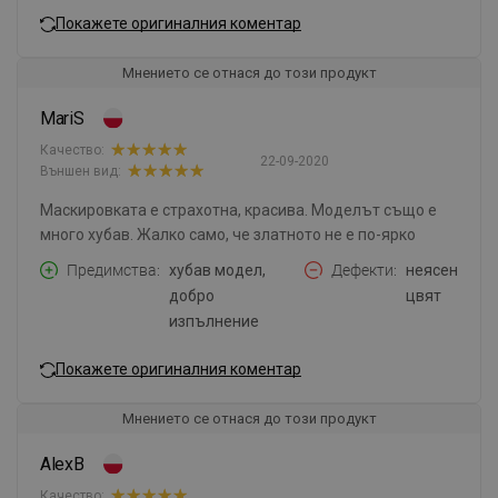
Покажете оригиналния коментар
Мнението се отнася до този продукт
MariS
Качество:
22-09-2020
Външен вид:
Маскировката е страхотна, красива. Моделът също е
много хубав. Жалко само, че златното не е по-ярко
Предимства
хубав модел,
Дефекти
неясен
добро
цвят
изпълнение
Покажете оригиналния коментар
Мнението се отнася до този продукт
AlexB
Качество: