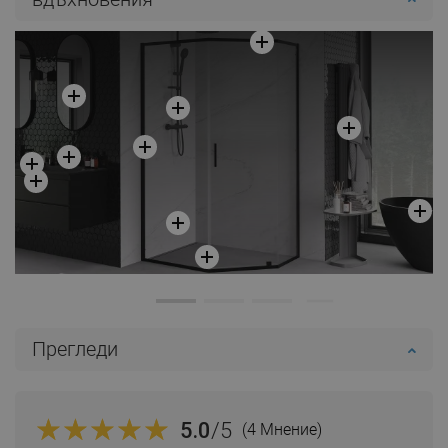
Наличност:
В наличност
Добави в количката
Сравнете
favorite_border
Любима
Прегледи
5.0
/5
(4 Мнение)