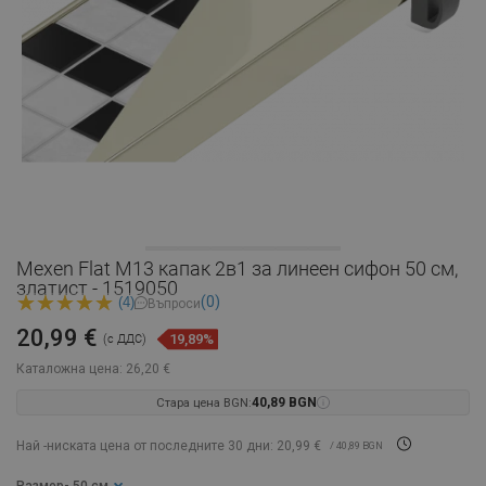
Mexen Flat M13 капак 2в1 за линеен сифон 50 см,
златист - 1519050
(0)
(4)
Въпроси
20,99 €
19,89%
(с ДДС)
Каталожна цена:
26,20 €
Стара цена BGN:
40,89 BGN
Най -ниската цена от последните 30 дни: 20,99 €
/ 40,89 BGN