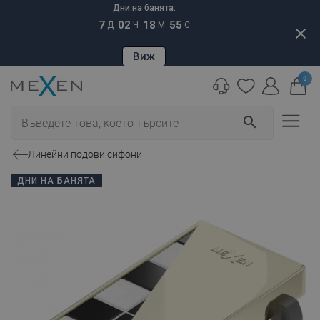
Дни на банята:
7
02
18
54
Д
Ч
М
С
close
Виж
0
search
Линейни подови сифони
ДНИ НА БАНЯТА