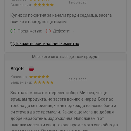
12-06-2020
Външен вид:
Купих си покрития за канали преди седмица, засега
всичко е наред, но ще видим
Предимства
-
Дефекти
-
Покажете оригиналния коментар
Мнението се отнася до този продукт
AngeB
Качество:
03-06-2020
Външен вид:
Златната маска е интересен избор. Мислех, че ще
връщам продукта, но засега всичко е наред. Все пак
трябва да се признае, че не подхожда на всяка баня и
си струва да се премисли. Какво още мога да добавя,
добре изработена, издръжлива. Използвам я от
няколко месеца и след такова време мога спокойно да