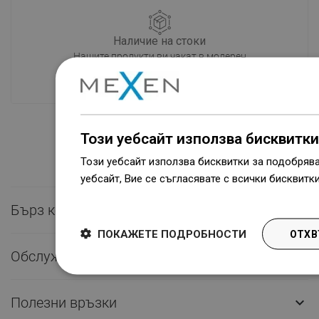
Наличие на стоки
Нашите продукти ви чакат в модерен
склад.Винаги готов за изпращане!
Този уебсайт използва бисквитки
Този уебсайт използва бисквитки за подобряв
уебсайт, Вие се съгласявате с всички бисквитк
Dowiedz się więcej
Бърз контакт

ПОКАЖЕТЕ ПОДРОБНОСТИ
ОТХВ
Обслужване на клиенти

Полезни връзки
