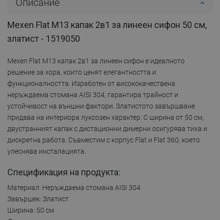
Описание
Mexen Flat M13 капак 2в1 за линеен сифон 50 см,
златист - 1519050
Mexen Flat M13 капак 2в1 за линеен сифон е идеалното
решение за хора, които ценят елегантността и
функционалността. Изработен от висококачествена
неръждаема стомана AISI 304, гарантира трайност и
устойчивост на външни фактори. Златистото завършване
придава на интериора луксозен характер. С ширина от 50 см,
двустранният капак с дистационни димерни осигурява тиха и
дискретна работа. Съвместим с корпус Flat и Flat 360, което
улеснява инсталацията.
Спецификация на продукта:
Материал: Неръждаема стомана AISI 304
Завършек: Златист
Ширина: 50 см