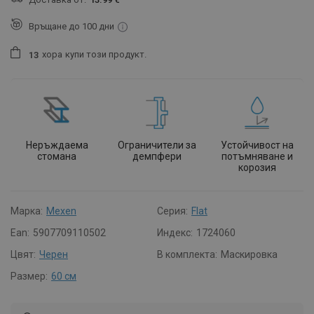
Връщане до 100 дни
хора
купи този продукт.
1
3
Неръждаема
Ограничители за
Устойчивост на
стомана
демпфери
потъмняване и
корозия
Марка:
Mexen
Серия:
Flat
Ean:
5907709110502
Индекс:
1724060
Цвят:
Черен
В комплекта:
Маскировка
Размер:
60 см