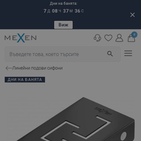
Дни на банята:
7
08
37
35
Д
Ч
М
С
close
Виж
0
search
Линейни подови сифони
ДНИ НА БАНЯТА