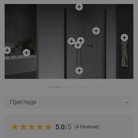
Добави в количката
Сравнете
favorite_border
Любима
Прегледи
5.0
/5
(4 Мнение)