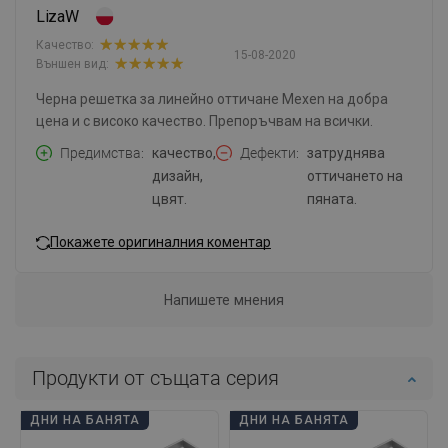
LizaW
Качество:
15-08-2020
Външен вид:
Черна решетка за линейно оттичане Mexen на добра
цена и с високо качество. Препоръчвам на всички.
Предимства
качество,
Дефекти
затруднява
дизайн,
оттичането на
цвят.
пяната.
Покажете оригиналния коментар
Напишете мнения
Продукти от същата серия
ДНИ НА БАНЯТА
ДНИ НА БАНЯТА