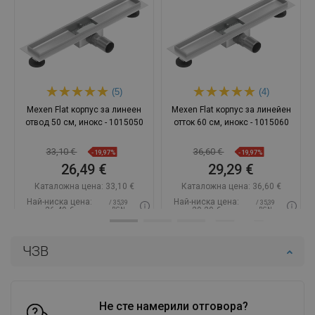
(5)
(4)
Mexen Flat корпус за линеен
Mexen Flat корпус за линейен
отвод 50 см, инокс - 1015050
отток 60 см, инокс - 1015060
33,10 €
36,60 €
-19,97%
-19,97%
26,49 €
29,29 €
Каталожна цена:
33,10 €
Каталожна цена:
36,60 €
Най-ниска цена:
Най-ниска цена:
/ 35,39
/ 35,39
26,49 €
29,29 €
BGN
BGN
Наличност:
В наличност
Наличност:
В наличност
ЧЗВ
Добави в количката
Добави в количката
Сравнете
favorite_border
Любима
Сравнете
favorite_border
Любима
Не сте намерили отговора?