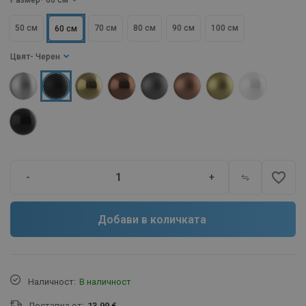
Размер
- 60 см
50 см
70 см
80 см
90 см
100 см
60 см
Цвят
- Черен
favorite_border
-
+
Добави в количката
Наличност:
В наличност
Доставка от:
13.99 €