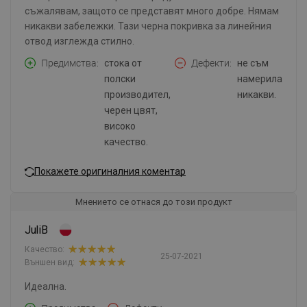
съжалявам, защото се представят много добре. Нямам
никакви забележки. Тази черна покривка за линейния
отвод изглежда стилно.
Предимства
стока от
Дефекти
не съм
полски
намерила
производител,
никакви.
черен цвят,
високо
качество.
Покажете оригиналния коментар
Мнението се отнася до този продукт
JuliB
Качество:
25-07-2021
Външен вид:
Идеална.