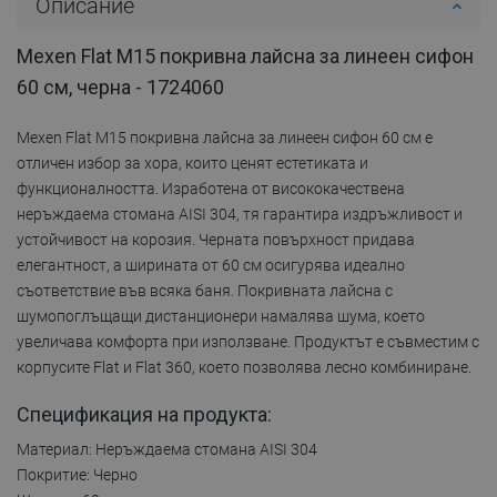
Описание
Mexen Flat M15 покривна лайсна за линеен сифон
60 см, черна - 1724060
Mexen Flat M15 покривна лайсна за линеен сифон 60 см е
отличен избор за хора, които ценят естетиката и
функционалността. Изработена от висококачествена
неръждаема стомана AISI 304, тя гарантира издръжливост и
устойчивост на корозия. Черната повърхност придава
елегантност, а ширината от 60 см осигурява идеално
съответствие във всяка баня. Покривната лайсна с
шумопоглъщащи дистанционери намалява шума, което
увеличава комфорта при използване. Продуктът е съвместим с
корпусите Flat и Flat 360, което позволява лесно комбиниране.
Спецификация на продукта:
Материал: Неръждаема стомана AISI 304
Покритие: Черно