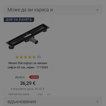
Може да ви хареса и
ДНИ НА БАНЯТА
(4)
Mexen Flat корпус за линеен
сифон 60 см, черен - 1715060
45,30 €
-19,89%
36,29 €
Каталожна цена:
45,30 €
Най-ниска цена:
/ 35,39
36,29 €
BGN
вдъхновения
Наличност:
В наличност