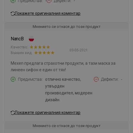
Предимства
-
Дефекти
-
Покажете оригиналния коментар
Мнението се отнася до този продукт
NancB
Качество:
03-05-2021
Външен вид:
Mexen предлага страхотни продукти, а тази маска за
линеен сифон е един от тях!
Предимства
отлично качество,
Дефекти
-
утвърден
производител, модерен
дизайн.
Покажете оригиналния коментар
Мнението се отнася до този продукт