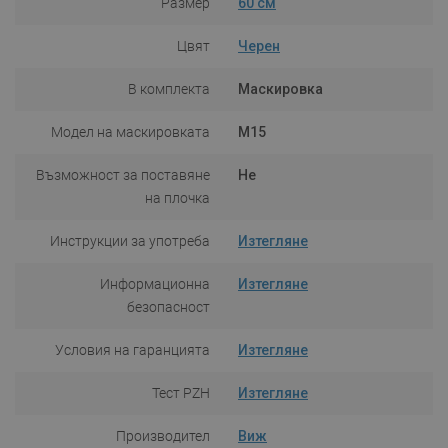
Размер
60 см
Цвят
Черен
В комплекта
Маскировка
Модел на маскировката
M15
Възможност за поставяне
Не
на плочка
Инструкции за употреба
Изтегляне
Информационна
Изтегляне
безопасност
Условия на гаранцията
Изтегляне
Тест PZH
Изтегляне
Производител
Виж