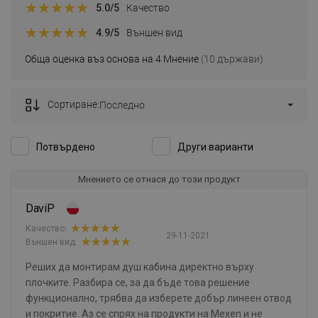
5.0
/5
Качество
4.9
/5
Външен вид
Обща оценка въз основа на 4 Мнение
(10 държави)
Сортиране:
Последно
Потвърдено
Други варианти
Мнението се отнася до този продукт
DaviP
Качество:
29-11-2021
Външен вид:
Реших да монтирам душ кабина директно върху
плочките. Разбира се, за да бъде това решение
функционално, трябва да изберете добър линеен отвод
и покритие. Аз се спрях на продукти на Mexen и не