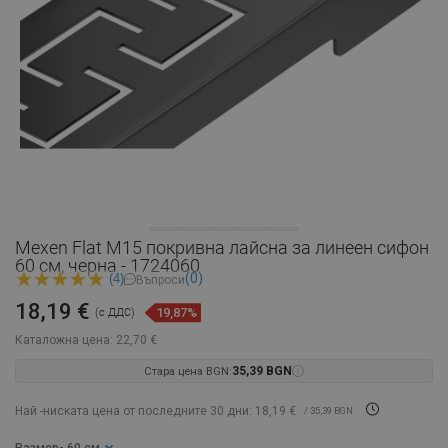
Mexen Flat M15 покривна лайсна за линеен сифон
60 см, черна - 1724060
(0)
(4)
Въпроси
18,19 €
19,87%
(с ДДС)
Каталожна цена:
22,70 €
Стара цена BGN:
35,39 BGN
Най -ниската цена от последните 30 дни: 18,19 €
/ 35,39 BGN