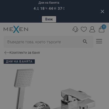
Дни на банята:
4
18
44
36
Д
Ч
М
С
close
Виж
0
search
Комплекти за баня
ДНИ НА БАНЯТА