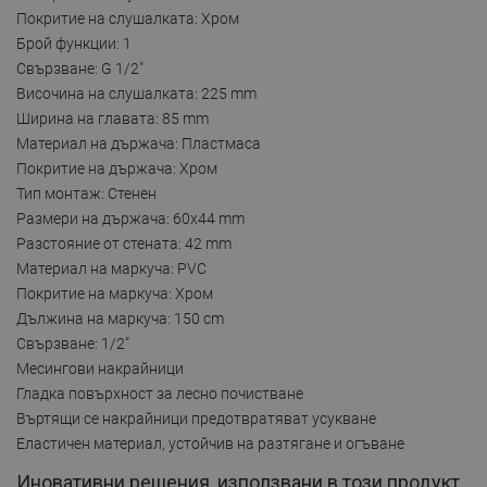
Покритие на слушалката: Хром
Брой функции: 1
Свързване: G 1/2"
Височина на слушалката: 225 mm
Ширина на главата: 85 mm
Материал на държача: Пластмаса
Покритие на държача: Хром
Тип монтаж: Стенен
Размери на държача: 60x44 mm
Разстояние от стената: 42 mm
Материал на маркуча: PVC
Покритие на маркуча: Хром
Дължина на маркуча: 150 cm
Свързване: 1/2"
Месингови накрайници
Гладка повърхност за лесно почистване
Въртящи се накрайници предотвратяват усукване
Еластичен материал, устойчив на разтягане и огъване
Иновативни решения, използвани в този продукт