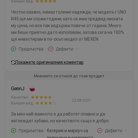
Външен вид:
Честно казано, нямах големи надежди, че моделът UNO
R45 ще ми служи години, като се има предвид ниската
му цена, но все пак издържа повече от година. Много
ми беше приятно да го използвам, затова сега на 100%
ще инвестирам в по-скъп модел от MEXEN.
Предимства
-
Дефекти
-
Покажете оригиналния коментар
Мнението се отнася до този продукт
GennJ
Качество:
22-08-2021
Външен вид:
За мен най-важното е да работят плавно и да
изглеждат хубаво, но качеството също е добро.
Предимства
батерия и маркуч са
Дефекти
-
включени в комплекта