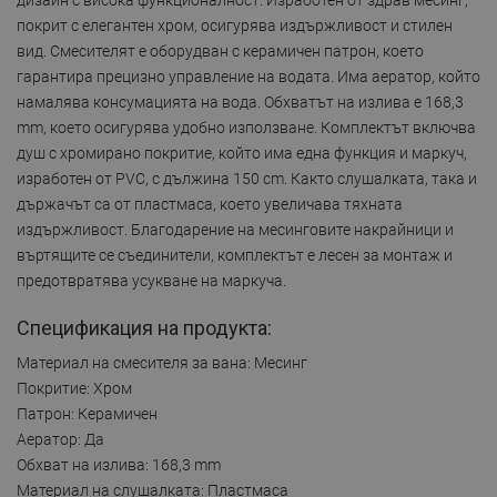
покрит с елегантен хром, осигурява издържливост и стилен
вид. Смесителят е оборудван с керамичен патрон, което
гарантира прецизно управление на водата. Има аератор, който
намалява консумацията на вода. Обхватът на излива е 168,3
mm, което осигурява удобно използване. Комплектът включва
душ с хромирано покритие, който има една функция и маркуч,
изработен от PVC, с дължина 150 cm. Както слушалката, така и
държачът са от пластмаса, което увеличава тяхната
издържливост. Благодарение на месинговите накрайници и
въртящите се съединители, комплектът е лесен за монтаж и
предотвратява усукване на маркуча.
Спецификация на продукта:
Материал на смесителя за вана: Месинг
Покритие: Хром
Патрон: Керамичен
Аератор: Да
Обхват на излива: 168,3 mm
Материал на слушалката: Пластмаса