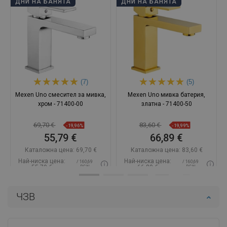
ДНИ НА БАНЯТА
ДНИ НА БАНЯТА
(7)
(5)
Mexen Uno смесител за мивка,
Mexen Uno мивка батерия,
хром - 71400-00
златна - 71400-50
69,70 €
83,60 €
-19,96%
-19,99%
55,79 €
66,89 €
Каталожна цена:
69,70 €
Каталожна цена:
83,60 €
Най-ниска цена:
Най-ниска цена:
/ 160,69
/ 160,69
55,79 €
66,89 €
BGN
BGN
Наличност:
В наличност
Наличност:
В наличност
ЧЗВ
Добави в количката
Добави в количката
Сравнете
favorite_border
Любима
Сравнете
favorite_border
Любима