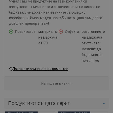
Чувал съм, че продуктите на тази компания си
заслужават вниманието и са качествени, но никога не
бих казал, че дори и най-евтините са солидно
изработени. Имам модел uno r45 и като цяло съм доста
доволен, препоръчвам!
Предимства
материалът
Дефекти
разстоянието
на маркуча
на държача
е PVC
от стената
можеше да
бъде малко
по-голямо
Покажете оригиналния коментар
Напишете мнения
Продукти от същата серия