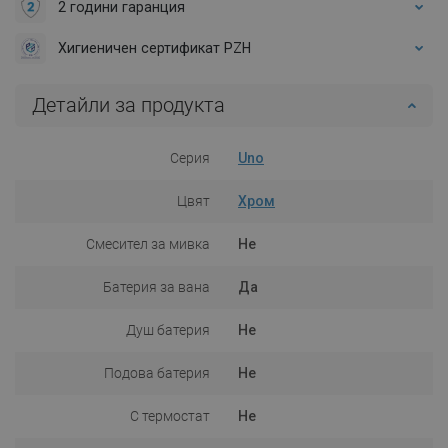
2 години гаранция
Хигиеничен сертификат PZH
Детайли за продукта
Серия
Uno
Цвят
Хром
Смесител за мивка
Не
Батерия за вана
Да
Душ батерия
Не
Подова батерия
Не
С термостат
Не