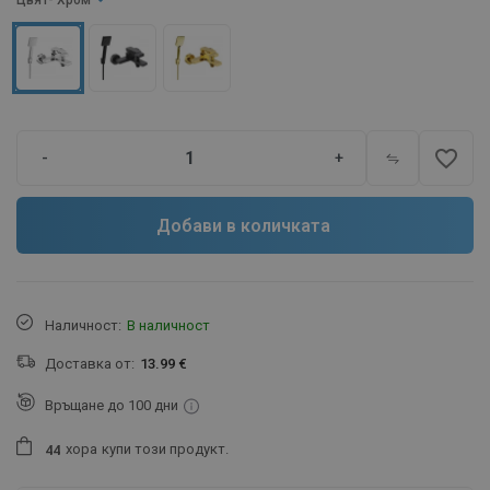
Цвят
- Хром
favorite_border
-
+
Добави в количката
Наличност:
В наличност
Доставка от:
13.99 €
Връщане до 100 дни
хора
купи този продукт.
4
4