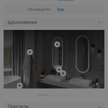
Производител
Виж
вдъхновения
Прегледи