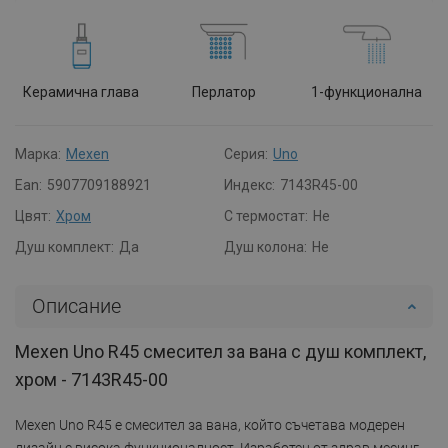
Керамична глава
Перлатор
1-функционална
Марка:
Mexen
Серия:
Uno
Ean:
5907709188921
Индекс:
7143R45-00
Цвят:
Хром
С термостат:
Не
Душ комплект:
Да
Душ колона:
Не
Описание
Mexen Uno R45 смесител за вана с душ комплект,
хром - 7143R45-00
Mexen Uno R45 е смесител за вана, който съчетава модерен
дизайн с висока функционалност. Изработен от здрав месинг,