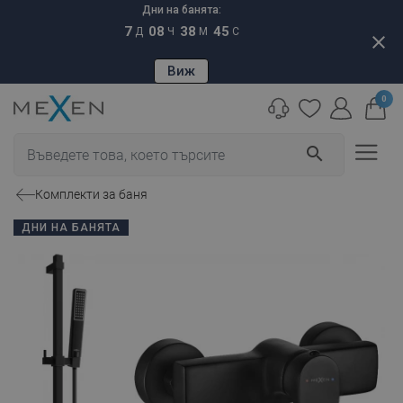
Дни на банята:
7
08
38
44
Д
Ч
М
С
close
Виж
0
search
Комплекти за баня
ДНИ НА БАНЯТА