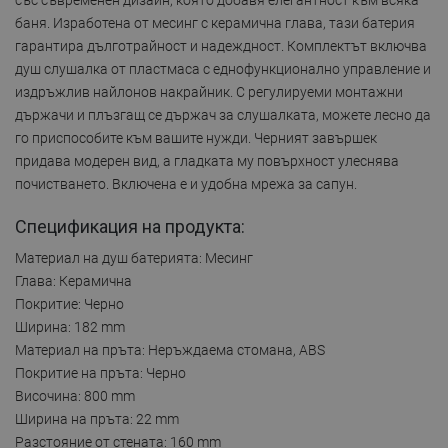
баня. Изработена от месинг с керамична глава, тази батерия
гарантира дълготрайност и надеждност. Комплектът включва
душ слушалка от пластмаса с еднофункционално управление и
издръжлив найлонов накрайник. С регулируеми монтажни
държачи и плъзгащ се държач за слушалката, можете лесно да
го приспособите към вашите нужди. Черният завършек
придава модерен вид, а гладката му повърхност улеснява
почистването. Включена е и удобна мрежа за сапун.
Спецификация на продукта:
Материал на душ батерията: Месинг
Глава: Керамична
Покритие: Черно
Ширина: 182 mm
Материал на пръта: Неръждаема стомана, ABS
Покритие на пръта: Черно
Височина: 800 mm
Ширина на пръта: 22 mm
Разстояние от стената: 160 mm