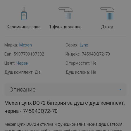
Керамична глава
1-функционална
Дъжд
Марка:
Mexen
Серия:
Lynx
Ean:
5907709187382
Индекс:
74594DQ72-70
Цвят:
Черен
С термостат:
Не
Душ комплект:
Да
Душ колона:
Не
Описание
Mexen Lynx DQ72 батерия за душ с душ комплект,
черна - 74594DQ72-70
Mexen Lynx DQ72 е стилна и функционална черна душ батерия
със съвременен дизайн, която добавя елегантност към всяка