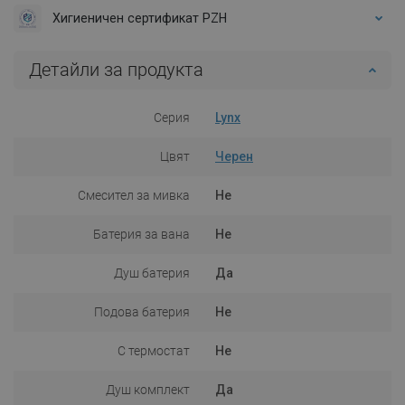
Хигиеничен сертификат PZH
Детайли за продукта
Серия
Lynx
Цвят
Черен
Смесител за мивка
Не
Батерия за вана
Не
Душ батерия
Да
Подова батерия
Не
С термостат
Не
Душ комплект
Да