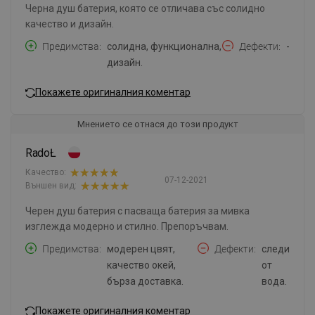
Черна душ батерия, която се отличава със солидно
качество и дизайн.
Предимства
солидна, функционална,
Дефекти
-
дизайн.
Покажете оригиналния коментар
Мнението се отнася до този продукт
RadoŁ
Качество:
07-12-2021
Външен вид:
Черен душ батерия с пасваща батерия за мивка
изглежда модерно и стилно. Препоръчвам.
Предимства
модерен цвят,
Дефекти
следи
качество окей,
от
бърза доставка.
вода.
Покажете оригиналния коментар