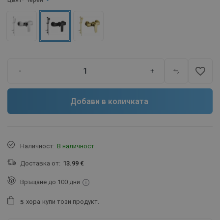
Цвят
- Черен
favorite_border
-
+
Добави в количката
Наличност:
В наличност
Доставка от:
13.99 €
Връщане до 100 дни
хора
купи този продукт.
5