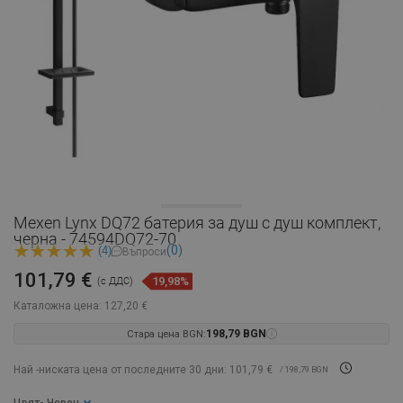
Mexen Lynx DQ72 батерия за душ с душ комплект,
черна - 74594DQ72-70
(0)
(4)
Въпроси
101,79 €
19,98%
(с ДДС)
Каталожна цена:
127,20 €
Стара цена BGN:
198,79 BGN
Най -ниската цена от последните 30 дни: 101,79 €
/ 198,79 BGN