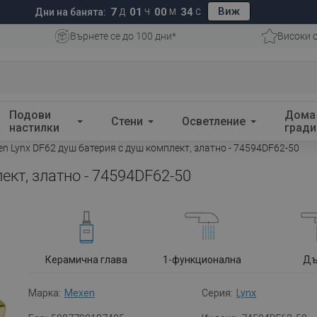
Виж
7
01
00
34
Дни на банята:
Д
Ч
М
С
Върнете се до 100 дни*
Високи 
Подови
Дома
Стени
Осветление
настилки
гради
n Lynx DF62 душ батерия с душ комплект, златно - 74594DF62-50
ект, златно - 74594DF62-50
Керамична глава
1-функционална
Д
Марка:
Mexen
Серия:
Lynx