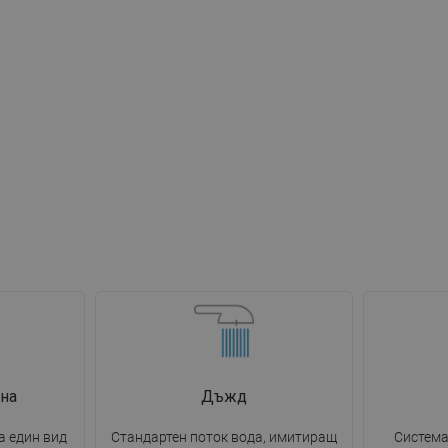
на
Дъжд
 един вид
Стандартен поток вода, имитиращ
Система