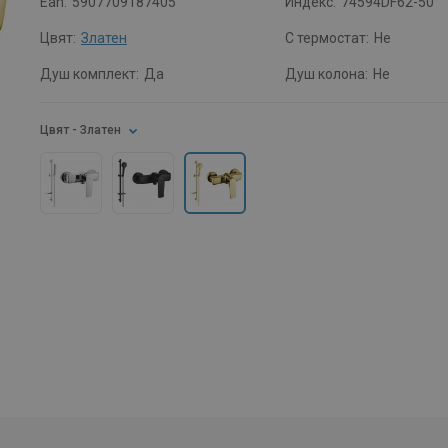
Ean:
5907709187405
Индекс:
74594DF62-50
Цвят:
Златен
С термостат:
Не
Душ комплект:
Да
Душ колона:
Не
Цвят
- Златен