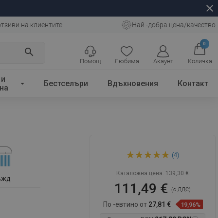
close
отзиви на клиентите
Най -добра цена/качество
0
search
Помощ
Любима
Акаунт
Количка
 и
Бестселъри
Вдъхновения
Контакт
на
Mexen Lynx DF62 душ
(4)
батерия с душ комплект,
златно - 74594DF62-50
Каталожна цена:
139,30 €
ъжд
111,49 €
(с ДДС)
По -евтино от
27,81 €
19,96%