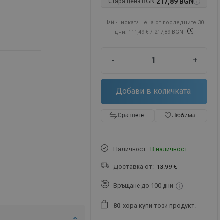
Стара цена BGN:
217,89 BGN
Най -ниската цена от последните 30
дни: 111,49 €
/ 217,89 BGN
-
+
Добави в количката
favorite_border
Любима
Сравнете
Наличност:
В наличност
Доставка от:
13.99 €
Връщане до 100 дни
хора
купи този продукт.
8
0