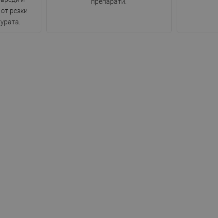
препарати.
 от резки
урата.