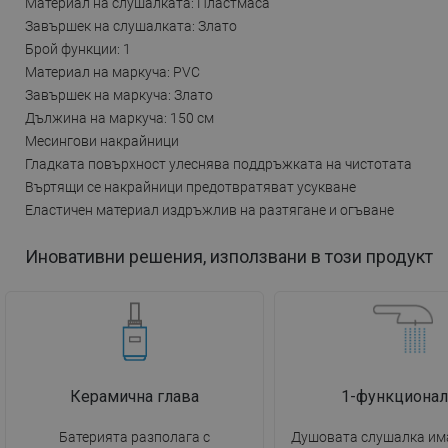
Материал на слушалката: Пластмаса
Завършек на слушалката: Злато
Брой функции: 1
Материал на маркуча: PVC
Завършек на маркуча: Злато
Дължина на маркуча: 150 см
Месингови накрайници
Гладката повърхност улеснява поддръжката на чистотата
Въртящи се накрайници предотвратяват усукване
Еластичен материал издръжлив на разтягане и огъване
Иновативни решения, използвани в този продукт
Керамична глава
1-функционал
Батерията разполага с
Душовата слушалка има