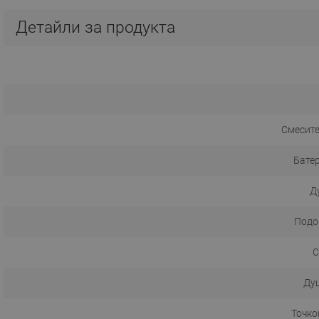
Детайли за продукта
Смесите
Батер
Д
Подо
С
Ду
Точко