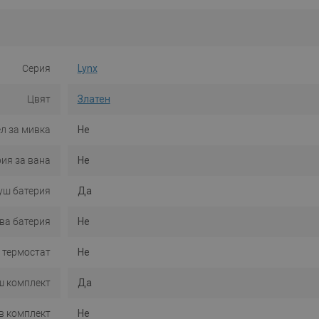
Серия
Lynx
Цвят
Златен
л за мивка
Не
ия за вана
Не
уш батерия
Да
ва батерия
Не
 термостат
Не
ш комплект
Да
в комплект
Не