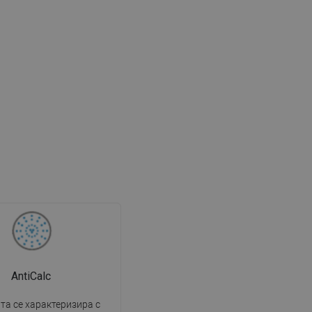
AntiCalc
та се характеризира с