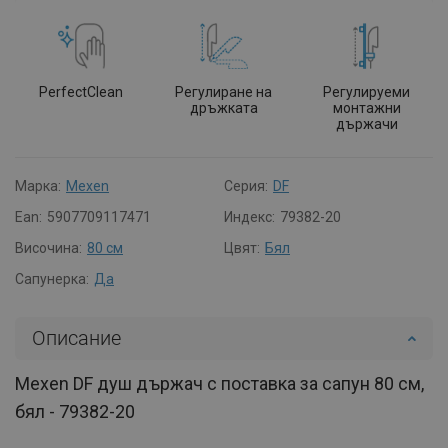
PerfectClean
Регулиране на
Регулируеми
дръжката
монтажни
държачи
Марка:
Mexen
Серия:
DF
Ean:
5907709117471
Индекс:
79382-20
Височина:
80 см
Цвят:
Бял
Сапунерка:
Да
Описание
Mexen DF душ държач с поставка за сапун 80 см,
бял - 79382-20