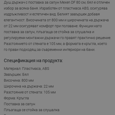
Душ държач с поставка за сапун Mexen DF 80 см, бял е отличен
избор за всяка баня. Изработен от пластмаса ABS, осигурява
издръжливост и естетичен вид. Белият завършек добавя
елегантност. Височината от 800 мм и широчината на държача
от 22 мм осигуряват комфорт при ползване. Функции като
поставка за сапун, плъзгаща се стойка за слушалка и
регулируеми монтажни държачи го правят практично решение.
Разстоянието от стената е 105 мм, а формата е кръгла, което
го прави подходящ за съвременни интериори на бани.
Спецификация на продукта:
Материал: Пластмаса, ABS
Завършек: Бял
Височина: 800 мм
Широчина на държача: 22 мм
Разстояние от стената: 105 мм
Форма: Кръгла
Поставка за сапун
Плъзгаща се стойка за слушалка