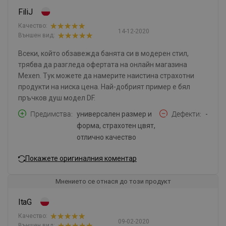
FiliJ
Качество:
14-12-2020
Външен вид:
Всеки, който обзавежда банята си в модерен стил,
трябва да разгледа офертата на онлайн магазина
Mexen. Тук можете да намерите наистина страхотни
продукти на ниска цена. Най-добрият пример е бял
пръчков душ модел DF.
Предимства
универсален размер и
Дефекти
-
форма, страхотен цвят,
отлично качество
Покажете оригиналния коментар
Мнението се отнася до този продукт
ItaG
Качество:
09-02-2020
Външен вид: