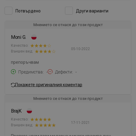
Потвърдено
Други варианти
Мнението се отнася до този продукт
Moni G.
Качество:
05-10-2022
Външен вид:
препоръчвам
Предимства
-
Дефекти
-
Покажете оригиналния коментар
Мнението се отнася до този продукт
BrajK
Качество:
17-11-2021
Външен вид:
Препоръчвам тази модерна и много красива душ-