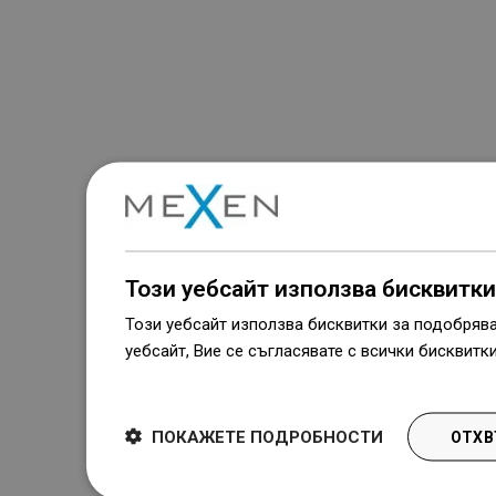
Този уебсайт използва бисквитки
Този уебсайт използва бисквитки за подобряв
уебсайт, Вие се съгласявате с всички бисквитк
Dowiedz się więcej
ПОКАЖЕТЕ ПОДРОБНОСТИ
ОТХВ