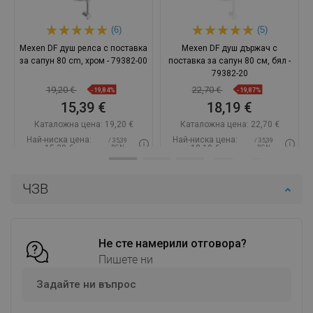
(6)
(5)
Mexen DF душ релса с поставка
Mexen DF душ държач с
за сапун 80 cm, хром - 79382-00
поставка за сапун 80 см, бял -
79382-20
19,20 €
22,70 €
-19,84%
-19,87%
15,39 €
18,19 €
Каталожна цена:
19,20 €
Каталожна цена:
22,70 €
Най-ниска цена:
Най-ниска цена:
/ 35,39
/ 35,39
15,39 €
18,19 €
BGN
BGN
Наличност:
В наличност
Наличност:
В наличност
ЧЗВ
Добави в количката
Добави в количката
Сравнете
favorite_border
Любима
Сравнете
favorite_border
Любима
Не сте намерили отговора?
Пишете ни
Задайте ни въпрос