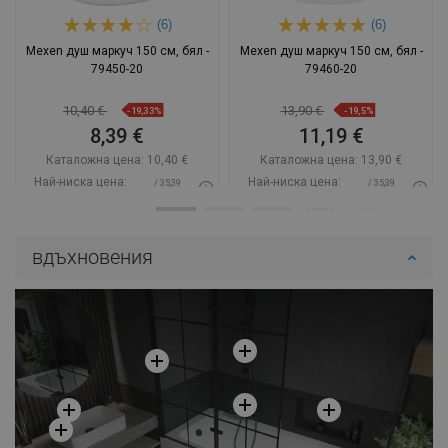
(6)
(6)
Mexen душ маркуч 150 см, бял -
Mexen душ маркуч 150 см, бял -
79450-20
79460-20
10,40 €
13,90 €
-19,33%
-19,5%
8,39 €
11,19 €
Каталожна цена:
10,40 €
Каталожна цена:
13,90 €
Най-ниска цена:
Най-ниска цена:
/ 35,39
/ 35,39
8,39 €
11,19 €
BGN
BGN
Наличност:
В наличност
Наличност:
В наличност
вдъхновения
Добави в количката
Добави в количката
Сравнете
favorite_border
Любима
Сравнете
favorite_border
Любима