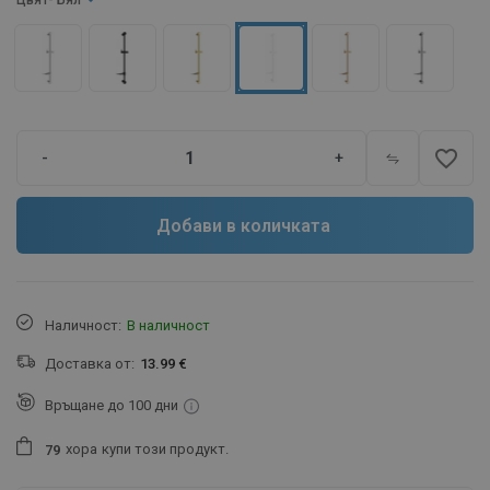
Цвят
- Бял
favorite_border
-
+
Добави в количката
Наличност:
В наличност
Доставка от:
13.99 €
Връщане до 100 дни
хора
купи този продукт.
7
9