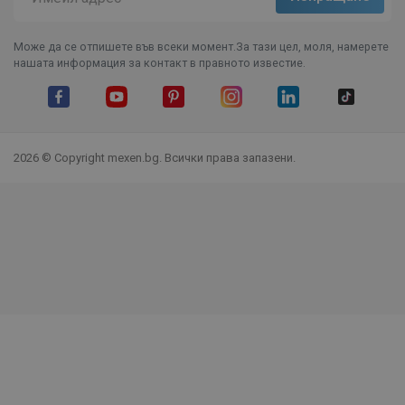
Може да се отпишете във всеки момент.За тази цел, моля, намерете
нашата информация за контакт в правното известие.
Facebook
YouTube
Pinterest
Instagram Feed
LinkedIn
TikTok
2026 © Copyright mexen.bg. Всички права запазени.