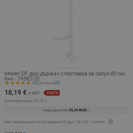
Mexen DF душ държач с поставка за сапун 80 см,
бял - 79382-20
(0)
(5)
Въпроси
18,19 €
19,87%
(с ДДС)
Каталожна цена:
22,70 €
Стара цена BGN:
35,39 BGN
Най -ниската цена от последните 30 дни: 18,19 €
/ 35,39 BGN