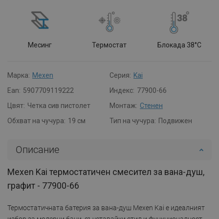
Месинг
Термостат
Блокада 38°C
Марка:
Mexen
Серия:
Kai
Ean:
5907709119222
Индекс:
77900-66
Цвят:
Четка сив пистолет
Монтаж:
Стенен
Обхват на чучура:
19 см
Тип на чучура:
Подвижен
Описание
Mexen Kai термостатичен смесител за вана-душ,
графит - 77900-66
Термостатичната батерия за вана-душ Mexen Kai е идеалният
избор за модерни бани, съчетавайки стил и функционалност.