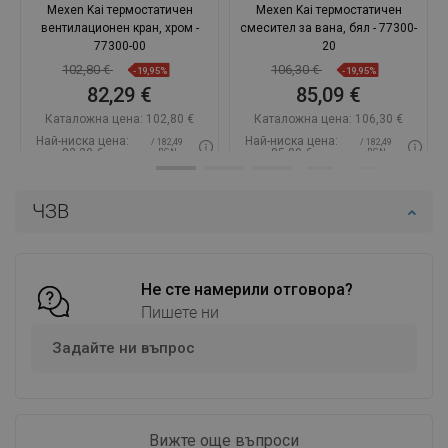
Mexen Kai термостатичен
Mexen Kai термостатичен
вентилационен кран, хром -
смесител за вана, бял - 77300-
77300-00
20
102,80 €
106,30 €
-19,95%
-19,95%
82,29 €
85,09 €
Каталожна цена:
102,80 €
Каталожна цена:
106,30 €
Най-ниска цена:
Най-ниска цена:
/ 182,49
/ 182,49
82,29 €
85,09 €
BGN
BGN
Наличност:
В наличност
Наличност:
В наличност
ЧЗВ
Добави в количката
Добави в количката
Сравнете
favorite_border
Любима
Сравнете
favorite_border
Любима
Не сте намерили отговора?
Пишете ни
Задайте ни въпрос
Вижте още въпроси