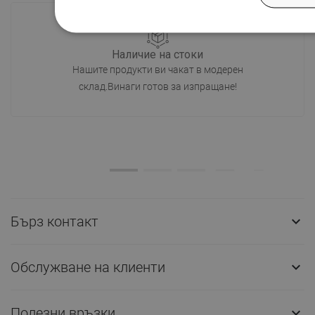
Наличие на стоки
Нашите продукти ви чакат в модерен
склад.Винаги готов за изпращане!
Бърз контакт

Обслужване на клиенти

Полезни връзки
