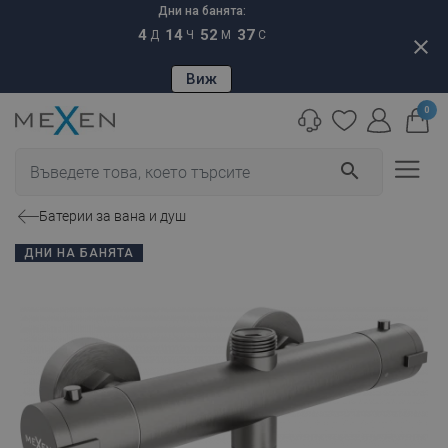
Дни на банята:
4
14
52
36
Д
Ч
М
С
close
Виж
0
search
Батерии за вана и душ
ДНИ НА БАНЯТА