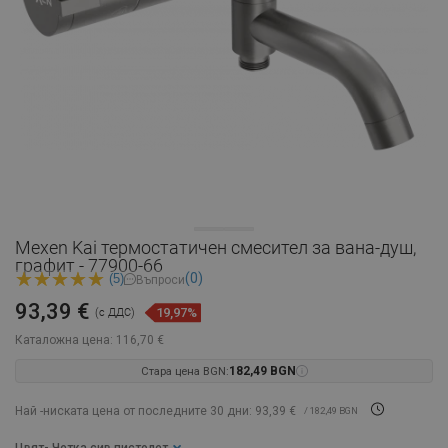
Mexen Kai термостатичен смесител за вана-душ,
графит - 77900-66
(0)
(5)
Въпроси
93,39 €
19,97%
(с ДДС)
Каталожна цена:
116,70 €
Стара цена BGN:
182,49 BGN
Най -ниската цена от последните 30 дни: 93,39 €
/ 182,49 BGN