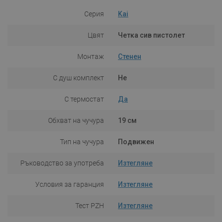
Серия
Kai
Цвят
Четка сив пистолет
Монтаж
Стенен
С душ комплект
Не
С термостат
Да
Обхват на чучура
19 см
Тип на чучура
Подвижен
Ръководство за употреба
Изтегляне
Условия за гаранция
Изтегляне
Тест PZH
Изтегляне