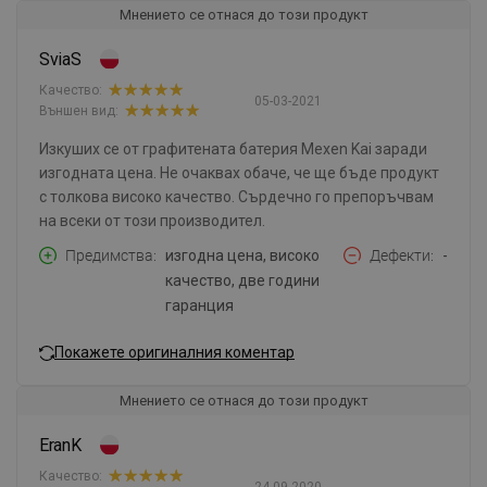
Мнението се отнася до този продукт
SviaS
Качество:
05-03-2021
Външен вид:
Изкуших се от графитената батерия Mexen Kai заради
изгодната цена. Не очаквах обаче, че ще бъде продукт
с толкова високо качество. Сърдечно го препоръчвам
на всеки от този производител.
Предимства
изгодна цена, високо
Дефекти
-
качество, две години
гаранция
Покажете оригиналния коментар
Мнението се отнася до този продукт
EranK
Качество: