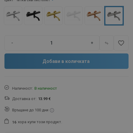
Цвят
- Четка сив пистолет
favorite_border
-
+
Добави в количката
Наличност:
В наличност
Доставка от:
13.99 €
Връщане до 100 дни
хора
купи този продукт.
1
6