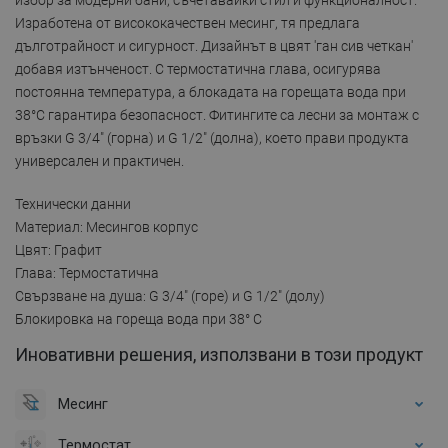
Изработена от висококачествен месинг, тя предлага
дълготрайност и сигурност. Дизайнът в цвят 'ган сив четкан'
добавя изтънченост. С термостатична глава, осигурява
постоянна температура, а блокадата на горещата вода при
38°C гарантира безопасност. Фитингите са лесни за монтаж с
връзки G 3/4" (горна) и G 1/2" (долна), което прави продукта
универсален и практичен.
Технически данни
Материал: Месингов корпус
Цвят: Графит
Глава: Термостатична
Свързване на душа: G 3/4" (горе) и G 1/2" (долу)
Блокировка на гореща вода при 38° C
Иновативни решения, използвани в този продукт
Месинг
Термостат