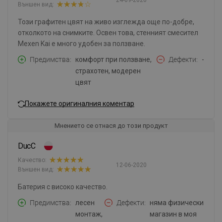
24-09-2020
Външен вид:
Този графитен цвят на живо изглежда още по-добре,
отколкото на снимките. Освен това, стенният смесител
Mexen Kai е много удобен за ползване.
Предимства
комфорт при ползване,
Дефекти
-
страхотен, модерен
цвят
Покажете оригиналния коментар
Мнението се отнася до този продукт
DucC
Качество:
12-06-2020
Външен вид:
Батерия с високо качество.
Предимства
лесен
Дефекти
няма физически
монтаж,
магазин в моя