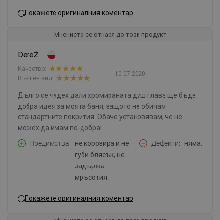
Покажете оригиналния коментар
Мнението се отнася до този продукт
DereŻ
Качество:
10-07-2020
Външен вид:
Дълго се чудех дали хромираната душ глава ще бъде
добра идея за моята баня, защото не обичам
стандартните покрития. Обаче установявам, че не
можех да имам по-добра!
Предимства
не корозира и не
Дефекти
няма.
губи блясък, не
задържа
мръсотия.
Покажете оригиналния коментар