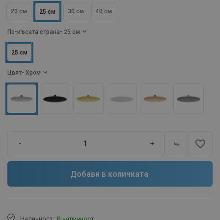
20 см
30 см
40 см
25 см
По-късата страна
- 25 см
25 см
Цвят
- Хром
favorite_border
-
+
Добави в количката
Наличност:
В наличност