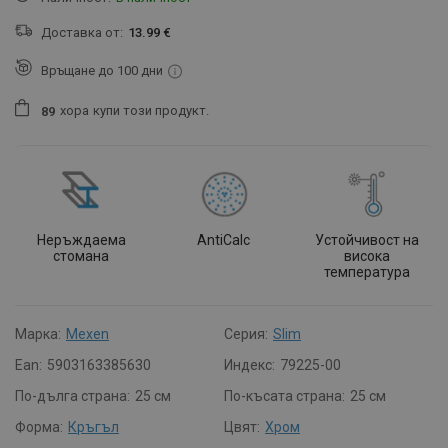
Доставка от:
13.99 €
Връщане до 100 дни
хора
купи този продукт.
8
9
Неръждаема
AntiCalc
Устойчивост на
стомана
висока
температура
Марка:
Mexen
Серия:
Slim
Ean:
5903163385630
Индекс:
79225-00
По-дълга страна:
25 см
По-късата страна:
25 см
Форма:
Кръгъл
Цвят:
Хром