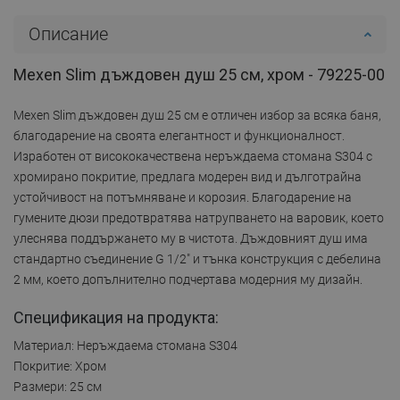
Описание
Mexen Slim дъждовен душ 25 см, хром - 79225-00
Mexen Slim дъждовен душ 25 см е отличен избор за всяка баня,
благодарение на своята елегантност и функционалност.
Изработен от висококачествена неръждаема стомана S304 с
хромирано покритие, предлага модерен вид и дълготрайна
устойчивост на потъмняване и корозия. Благодарение на
гумените дюзи предотвратява натрупването на варовик, което
улеснява поддържането му в чистота. Дъждовният душ има
стандартно съединение G 1/2" и тънка конструкция с дебелина
2 мм, което допълнително подчертава модерния му дизайн.
Спецификация на продукта:
Материал: Неръждаема стомана S304
Покритие: Хром
Размери: 25 см