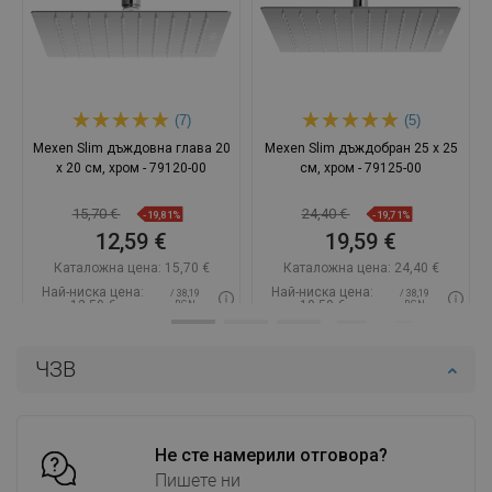
(7)
(5)
Mexen Slim дъждовна глава 20
Mexen Slim дъждобран 25 x 25
x 20 см, хром - 79120-00
см, хром - 79125-00
15,70 €
24,40 €
-19,81%
-19,71%
12,59 €
19,59 €
Каталожна цена:
15,70 €
Каталожна цена:
24,40 €
Най-ниска цена:
Най-ниска цена:
/ 38,19
/ 38,19
12,59 €
19,59 €
BGN
BGN
Наличност:
В наличност
Наличност:
В наличност
ЧЗВ
Добави в количката
Добави в количката
Сравнете
favorite_border
Любима
Сравнете
favorite_border
Любима
Не сте намерили отговора?
Пишете ни