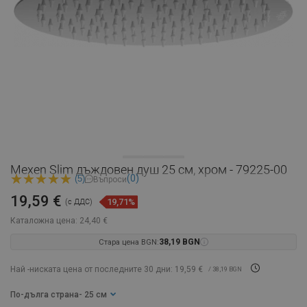
Mexen Slim дъждовен душ 25 см, хром - 79225-00
(0)
(5)
Въпроси
19,59 €
19,71%
(с ДДС)
Каталожна цена:
24,40 €
Стара цена BGN:
38,19 BGN
Най -ниската цена от последните 30 дни: 19,59 €
/ 38,19 BGN
По-дълга страна
- 25 см