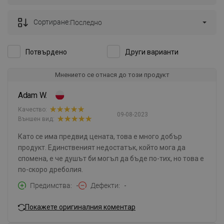
Сортиране:
Последно
Потвърдено
Други варианти
Мнението се отнася до този продукт
Adam W.
Качество:
09-08-2023
Външен вид:
Като се има предвид цената, това е много добър
продукт. Единственият недостатък, който мога да
спомена, е че душът би могъл да бъде по-тих, но това е
по-скоро дреболия.
Предимства
-
Дефекти
-
Покажете оригиналния коментар