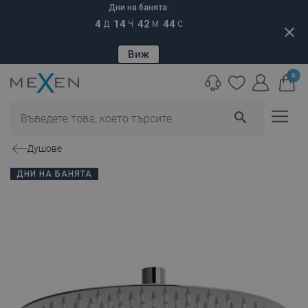
Дни на банята:
4
14
42
43
Д
Ч
М
С
close
Виж
0
search
Душове
ДНИ НА БАНЯТА