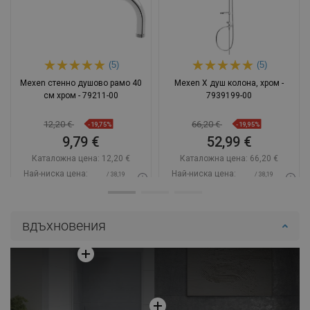
(5)
(5)
Mexen стенно душово рамо 40
Mexen X душ колона, хром -
см хром - 79211-00
7939199-00
12,20 €
66,20 €
-19,75%
-19,95%
9,79 €
52,99 €
Каталожна цена:
12,20 €
Каталожна цена:
66,20 €
Най-ниска цена:
Най-ниска цена:
/ 38,19
/ 38,19
9,79 €
52,99 €
BGN
BGN
Наличност:
В наличност
Наличност:
В наличност
вдъхновения
Добави в количката
Добави в количката
Сравнете
favorite_border
Любима
Сравнете
favorite_border
Любима