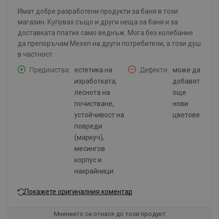
Имат добре разработени продукти за баня в този
магазин. Купувах също и други неща за баня и за
доставката платих само веднъж. Мога без колебание
да препоръчам Mexen на други потребители, а този душ
в частност.
Предимства
естетика на
Дефекти
може да
изработката,
добавят
леснота на
още
почистване,
нови
устойчивост на
цветове.
повреди
(маркуч),
месингов
корпус и
накрайници.
Покажете оригиналния коментар
Мнението се отнася до този продукт