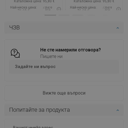
Каталожна цена:
95,80 €
Каталожна цена:
95,80 €
Най-ниска цена:
Най-ниска цена:
/ 204,19
/ 204,19
76,69 €
76,69 €
BGN
BGN
Наличност:
В наличност
Наличност:
В наличност
ЧЗВ
Добави в количката
Добави в количката
Сравнете
favorite_border
Любима
Сравнете
favorite_border
Любима
Не сте намерили отговора?
Пишете ни
Задайте ни въпрос
Вижте още въпроси
Попитайте за продукта