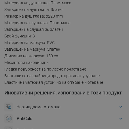
Материал на душ глава: Пластмаса
Завършек на душ глава: Златен
Размер на душ глава: ø220 mm
Материал на слушалка: Пластмаса
Завършек на слушалка: Златен
Брой функции: 3
Материал на маркуча: PVC
Завършек на маркуча: Златен
Дължина на маркуча: 150 cm
Месингови накрайници
Гладка повърхност за по-лесно почистване
Въртящи се накрайници предотвратяват усукване
Еластичен материал устойчив на опъване и огъване
Иновативни решения, използвани в този продукт
Неръждаема стомана
AntiCalc