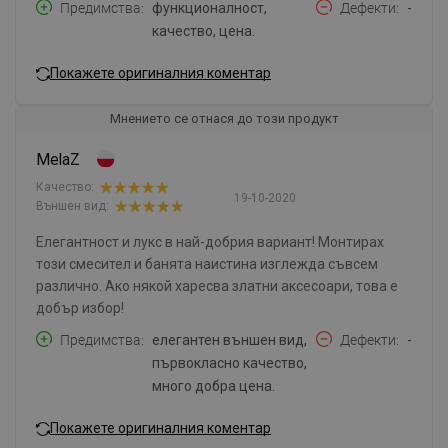
Предимства
функционалност,
Дефекти
-
качество, цена.
Покажете оригиналния коментар
Мнението се отнася до този продукт
MelaZ
Качество:
19-10-2020
Външен вид:
Елегантност и лукс в най-добрия вариант! Монтирах
този смесител и банята наистина изглежда съвсем
различно. Ако някой харесва златни аксесоари, това е
добър избор!
Предимства
елегантен външен вид,
Дефекти
-
първокласно качество,
много добра цена.
Покажете оригиналния коментар