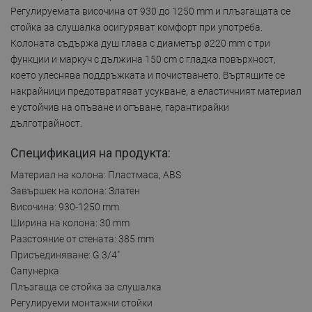
Регулируемата височина от 930 до 1250 mm и плъзгащата се
стойка за слушалка осигуряват комфорт при употреба.
Колоната съдържа душ глава с диаметър ø220 mm с три
функции и маркуч с дължина 150 cm с гладка повърхност,
което улеснява поддръжката и почистването. Въртящите се
накрайници предотвратяват усукване, а еластичният материал
е устойчив на опъване и огъване, гарантирайки
дълготрайност.
Спецификация на продукта:
Материал на колона: Пластмаса, ABS
Завършек на колона: Златен
Височина: 930-1250 mm
Ширина на колона: 30 mm
Разстояние от стената: 385 mm
Присъединяване: G 3/4"
Сапунерка
Плъзгаща се стойка за слушалка
Регулируеми монтажни стойки