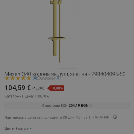
Mexen Q40 колона за душ, златна - 798404095-50
(0)
(4)
Въпроси
104,59 €
19,98%
(с ДДС)
Каталожна цена:
130,70 €
Стара цена BGN:
204,19 BGN
Най -ниската цена от последните 30 дни: 104,59 €
/ 204,19 BGN
Цвят
- Златен