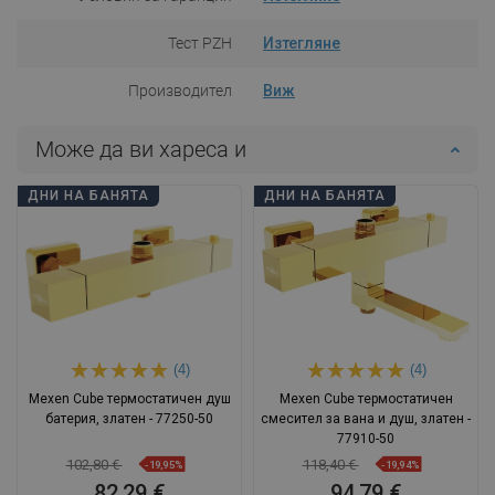
Тест PZH
Изтегляне
Производител
Виж
Може да ви хареса и
ДНИ НА БАНЯТА
ДНИ НА БАНЯТА
(4)
(4)
Mexen Cube термостатичен душ
Mexen Cube термостатичен
батерия, златен - 77250-50
смесител за вана и душ, златен -
77910-50
102,80 €
118,40 €
-19,95%
-19,94%
82,29 €
94,79 €