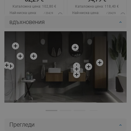
Каталожна цена:
102,80 €
Каталожна цена:
118,40 €
Най-ниска цена:
Най-ниска цена:
/ 204,19
/ 204,19
82,29 €
94,79 €
BGN
BGN
вдъхновения
Наличност:
В наличност
Наличност:
В наличност
Добави в количката
Добави в количката
Сравнете
favorite_border
Любима
Сравнете
favorite_border
Любима
Прегледи