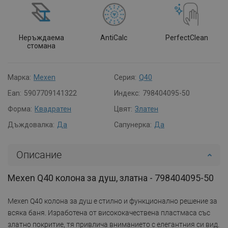
Неръждаема
AntiCalc
PerfectClean
стомана
Марка:
Mexen
Серия:
Q40
Ean:
5907709141322
Индекс:
798404095-50
Форма:
Квадратен
Цвят:
Златен
Дъждовалка:
Да
Сапунерка:
Да
Описание
Mexen Q40 колона за душ, златна - 798404095-50
Mexen Q40 колона за душ е стилно и функционално решение за
всяка баня. Изработена от висококачествена пластмаса със
златно покритие, тя привлича вниманието с елегантния си вид.