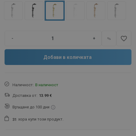
favorite_border
-
+
Добави в количката
Наличност:
В наличност
Доставка от:
13.99 €
Връщане до 100 дни
хора
купи този продукт.
3
1