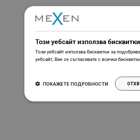
Този уебсайт използва бисквитки
Този уебсайт използва бисквитки за подобряв
уебсайт, Вие се съгласявате с всички бисквитк
Dowiedz się więcej
ПОКАЖЕТЕ ПОДРОБНОСТИ
ОТХВ