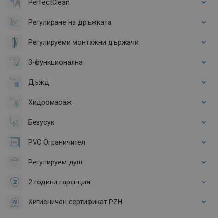
PerfectClean
Регулиране на дръжката
Регулируеми монтажни държачи
3-функционална
Дъжд
Хидромасаж
Безусук
PVC Ограничител
Регулируем душ
2 години гаранция
Хигиеничен сертификат PZH