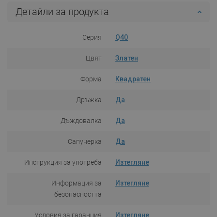
Детайли за продукта
Серия
Q40
Цвят
Златен
Форма
Квадратен
Дръжка
Да
Дъждовалка
Да
Сапунерка
Да
Инструкция за употреба
Изтегляне
Информация за
Изтегляне
безопасността
Условия за гаранция
Изтегляне