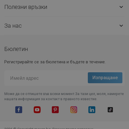
Полезни връзки

За нас

Бюлетин
Регистрирайте се за бюлетина и бъдете в течение.
Може да се отпишете във всеки момент.За тази цел, моля, намерете
нашата информация за контакт в правното известие.
Facebook
YouTube
Pinterest
Instagram Feed
LinkedIn
TikTok