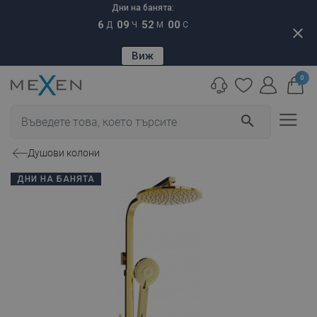
Дни на банята:
6
09
51
59
Д
Ч
М
С
close
Виж
0
search
Душови колони
ДНИ НА БАНЯТА