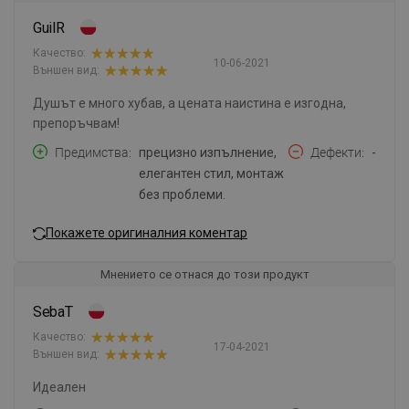
GuilR
Качество:
10-06-2021
Външен вид:
Душът е много хубав, а цената наистина е изгодна,
препоръчвам!
Предимства
прецизно изпълнение,
Дефекти
-
елегантен стил, монтаж
без проблеми.
Покажете оригиналния коментар
Мнението се отнася до този продукт
SebaT
Качество:
17-04-2021
Външен вид:
Идеален