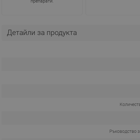
препарати.
Детайли за продукта
Количест
Ръководство з