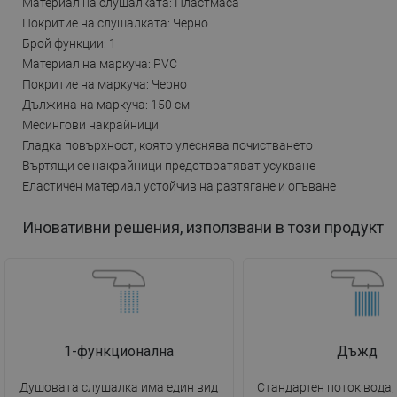
Материал на слушалката: Пластмаса
Покритие на слушалката: Черно
Брой функции: 1
Материал на маркуча: PVC
Покритие на маркуча: Черно
Дължина на маркуча: 150 см
Месингови накрайници
Гладка повърхност, която улеснява почистването
Въртящи се накрайници предотвратяват усукване
Еластичен материал устойчив на разтягане и огъване
Иновативни решения, използвани в този продукт
1-функционална
Дъжд
Душовата слушалка има един вид
Стандартен поток вода