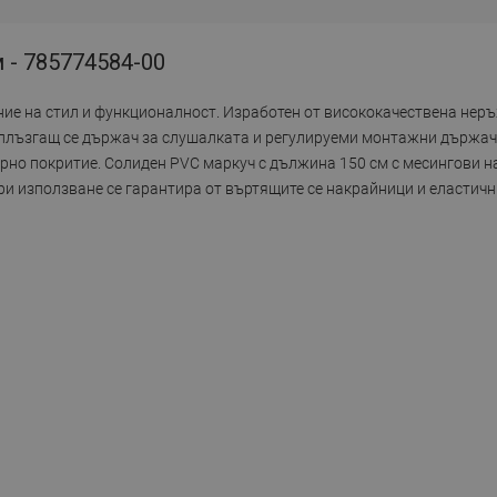
 - 785774584-00
ние на стил и функционалност. Изработен от висококачествена нер
с плъзгащ се държач за слушалката и регулируеми монтажни държа
рно покритие. Солиден PVC маркуч с дължина 150 см с месингови н
ри използване се гарантира от въртящите се накрайници и еластич