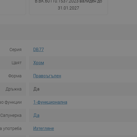
B.BK.60110.1537.2023 валиден до
31.01.2027
Серия
DB77
Цвят
Хром
Форма
Правоъгълен
Дръжка
Да
во функции
1-функционална
Сапунерка
Да
а употреба
Изтегляне