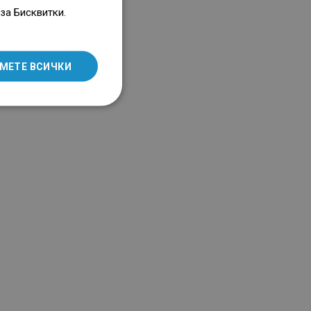
ENGLISH
за Бисквитки.
не, а меката и гладка
ктура не надрасква
SLOVAK
тта на ваната или душа.
LITHUANIAN
МЕТЕ ВСИЧКИ
ROMANIAN
HUNGARIAN
FRENCH
ITALIAN
SPANISH
UKRAINIAN
BULGARIAN
ESTONIAN
DUTCH
LATVIAN