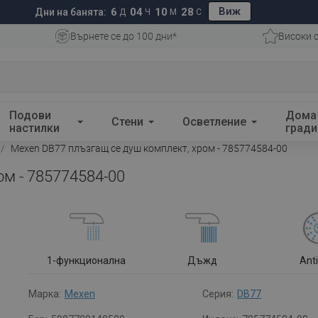
Виж
6
04
10
28
Дни на банята:
Д
Ч
М
С
Върнете се до 100 дни*
Високи 
Подови
Дома
Стени
Осветление
настилки
гради
Mexen DB77 плъзгащ се душ комплект, хром - 785774584-00
ом - 785774584-00
1-функционална
Дъжд
Ant
Марка:
Mexen
Серия:
DB77