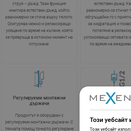
струя – дъжд. Тази функция
естествен дъжд. К
имитира естествен дъжд, който
равномерно се стичат 
равномерно се стича върху тялото.
обгръщайки го с прият
Осигурява нежно и релаксиращо
за хидратация и позв
усещане по време на къпане, което
потапяне в релакси
се превръща в истински момент на
успокояващо сетивата 
отпускане.
по време на ежеднев
Регулируеми монтажни
Стандартна вр
държачи
Връзката с резба 1/2"
Продуктът е оборудван с
използван стандартен е
Този уебсайт 
регулируеми монтажни държачи. С
вътрешните водопр
тяхната помощ точното регулиране
Този уебсайт изпол
инсталации. Благодарен