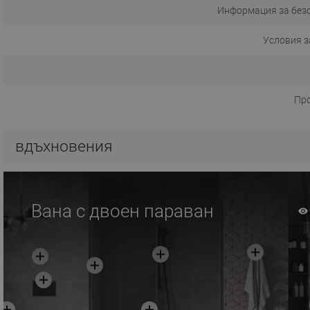
Информация за без
Условия з
Пр
вдъхновения
Вана с двоен параван