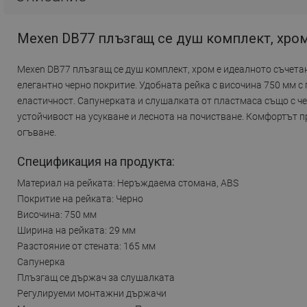
Mexen DB77 плъзгащ се душ комплект, хром
Mexen DB77 плъзгащ се душ комплект, хром е идеалното съчета
елегантно черно покритие. Удобната рейка с височина 750 мм 
еластичност. Сапунерката и слушалката от пластмаса също с че
устойчивост на усукване и леснота на почистване. Комфортът п
огъване.
Спецификация на продукта:
Материал на рейката: Неръждаема стомана, ABS
Покритие на рейката: Черно
Височина: 750 мм
Ширина на рейката: 29 мм
Разстояние от стената: 165 мм
Сапунерка
Плъзгащ се държач за слушалката
Регулируеми монтажни държачи