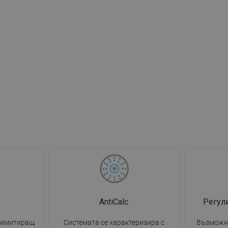
AntiCalc
Регул
, имитиращ
Системата се характеризира с
Възможно