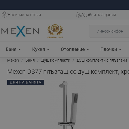
Наличие на стоки
Удобни плащания
Баня
Кухня
Отопление
Плочки
Mexen
Баня
Душ комплекти
Душ комплекти с плъзгачи
Mexen DB77 плъзгащ се душ комплект, хр
ДНИ НА БАНЯТА