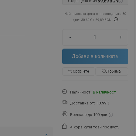
Стара цена BGN:
59,89 BGN
Най -ниската цена от последните 30
дни: 30,69 €
/ 59,89 BGN
-
+
Добави в количката
favorite_border
Любима
Сравнете
Наличност:
В наличност
Доставка от:
13.99 €
Връщане до 100 дни
хора
купи този продукт.
4