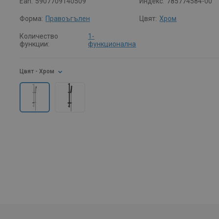
Ean:
5907709140509
Индекс:
785774584-00
Форма:
Правоъгълен
Цвят:
Хром
Количество
1-
функции:
функционална
Цвят
- Хром