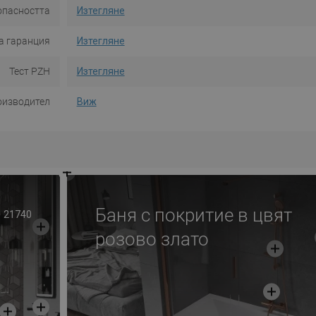
опасността
Изтегляне
а гаранция
Изтегляне
Тест PZH
Изтегляне
оизводител
Виж
Баня с покритие в цвят
21740
розово злато