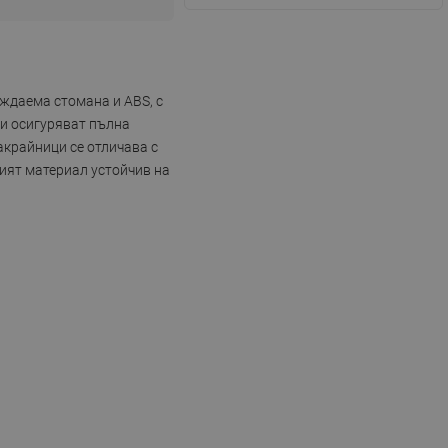
ъждаема стомана и ABS, с
чи осигуряват пълна
акрайници се отличава с
ният материал устойчив на