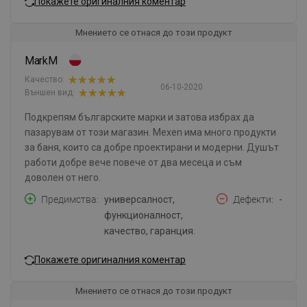
Покажете оригиналния коментар
Мнението се отнася до този продукт
MarkM
Качество:
06-10-2020
Външен вид:
Подкрепям българските марки и затова избрах да
пазарувам от този магазин. Mexen има много продукти
за баня, които са добре проектирани и модерни. Душът
работи добре вече повече от два месеца и съм
доволен от него.
Предимства
универсалност,
Дефекти
-
функционалност,
качество, гаранция.
Покажете оригиналния коментар
Мнението се отнася до този продукт