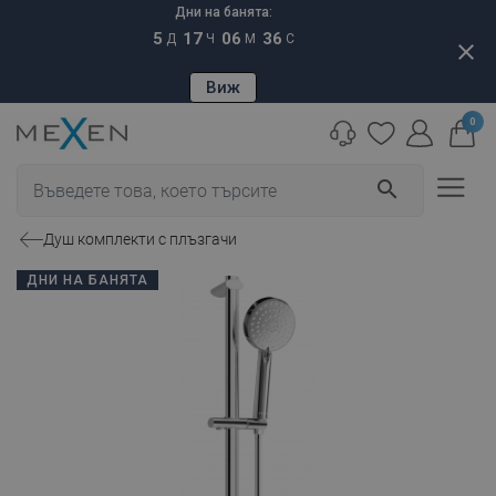
Дни на банята:
5
17
06
35
Д
Ч
М
С
close
Виж
0
search
Душ комплекти с плъзгачи
ДНИ НА БАНЯТА