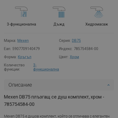
3-функционална
Дъжд
Хидромасаж
Марка:
Mexen
Серия:
DB75
Ean:
5907709140479
Индекс:
785754584-00
Форма:
Кръгъл
Цвят:
Хром
Количество
3-
функции:
функционална
Описание
Mexen DB75 плъзгащ се душ комплект, хром -
785754584-00
Mexen DB75 е душов комплект, който се отличава с елегантен