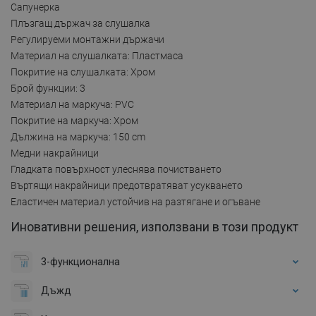
Сапунерка
Плъзгащ държач за слушалка
Регулируеми монтажни държачи
Материал на слушалката: Пластмаса
Покритие на слушалката: Хром
Брой функции: 3
Материал на маркуча: PVC
Покритие на маркуча: Хром
Дължина на маркуча: 150 cm
Медни накрайници
Гладката повърхност улеснява почистването
Въртящи накрайници предотвратяват усукването
Еластичен материал устойчив на разтягане и огъване
Иновативни решения, използвани в този продукт
3-функционална
Дъжд