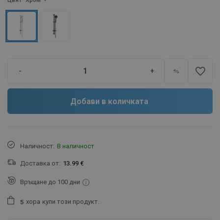
Цвят
- Хром
favorite_border
-
+
Добави в количката
Наличност:
В наличност
Доставка от:
13.99 €
Връщане до 100 дни
хора
купи този продукт.
5