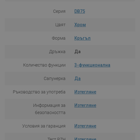
Серия
DB75
Цвят
Хром
Форма
Кръгъл
Дръжка
Да
Количество функции
3-функционална
Сапунерка
Да
Ръководство за употреба
Изтегляне
Информация за
Изтегляне
безопасността
Условия за гаранция
Изтегляне
Тест PZH
Изтегляне