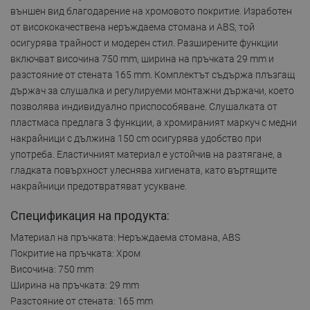
външен вид благодарение на хромовото покритие. Изработен
от висококачествена неръждаема стомана и ABS, той
осигурява трайност и модерен стил. Разширените функции
включват височина 750 mm, ширина на пръчката 29 mm и
разстояние от стената 165 mm. Комплектът съдържа плъзгащ
държач за слушалка и регулируеми монтажни държачи, което
позволява индивидуално приспособяване. Слушалката от
пластмаса предлага 3 функции, а хромираният маркуч с медни
накрайници с дължина 150 cm осигурява удобство при
употреба. Еластичният материал е устойчив на разтягане, а
гладката повърхност улеснява хигиената, като въртящите
накрайници предотвратяват усукване.
Спецификация на продукта:
Материал на пръчката: Неръждаема стомана, ABS
Покритие на пръчката: Хром
Височина: 750 mm
Ширина на пръчката: 29 mm
Разстояние от стената: 165 mm