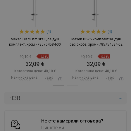
(4)
(4)
Mexen DB75 плъзгащ се душ
Mexen DB75 комплект за душ
комплект, хром - 785754584-00
със скоба, хром - 785754584-02
40,10 €
40,10 €
-19,98%
-19,98%
32,09 €
32,09 €
Каталожна цена:
40,10 €
Каталожна цена:
40,10 €
Най-ниска цена:
Най-ниска цена:
/ 62,69
/ 62,69
32,09 €
32,09 €
BGN
BGN
Наличност:
В наличност
Наличност:
В наличност
ЧЗВ
Добави в количката
Добави в количката
Сравнете
favorite_border
Любима
Сравнете
favorite_border
Любима
Не сте намерили отговора?
Пишете ни