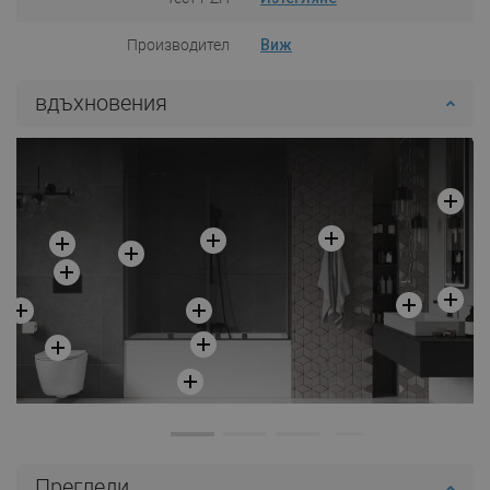
Производител
Виж
вдъхновения
Прегледи