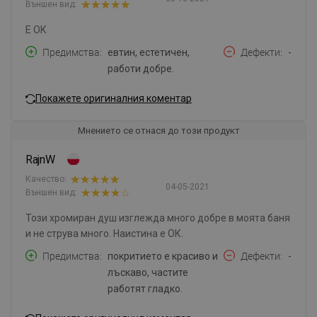
Външен вид:
Е ОК
Предимства
евтин, естетичен,
Дефекти
-
работи добре.
Покажете оригиналния коментар
Мнението се отнася до този продукт
RajnW
Качество:
04-05-2021
Външен вид:
Този хромиран душ изглежда много добре в моята баня
и не струва много. Наистина е ОК.
Предимства
покритието е красиво и
Дефекти
-
лъскаво, частите
работят гладко.