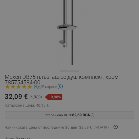
Mexen DB75 плъзгащ се душ комплект, хром -
785754584-00
(0)
(4)
Въпроси
32,09 €
19,98%
(с ДДС)
Каталожна цена:
40,10 €
Стара цена BGN:
62,69 BGN
Най -ниската цена от последните 30 дни: 32,09 €
/ 62,69 BGN