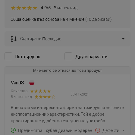
4.9
/5
Външен вид
Обща оценка въз основа на 4 Мнение
(10 държави)
Сортиране:
Последно
Потвърдено
Други варианти
Мнението се отнася до този продукт
VandS
Качество:
30-11-2021
Външен вид:
Впечатли ме интересната форма на този душ и неговите
експлоатационни характеристики. Той е добре
проектиран и е удобен за ежедневна употреба.
Предимства
хубав дизайн, модерен
Дефекти
-