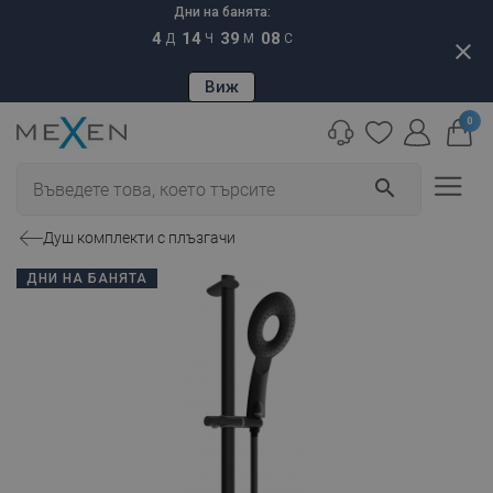
Дни на банята:
4
14
39
07
Д
Ч
М
С
close
Виж
0
search
Душ комплекти с плъзгачи
ДНИ НА БАНЯТА