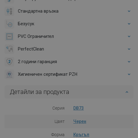
Стандартна връзка
Безусук
PVC Ограничител
PerfectClean
2 години гаранция
Хигиеничен сертификат PZH
Детайли за продукта
Серия
DB73
Цвят
Черен
Форма
Кръгъл