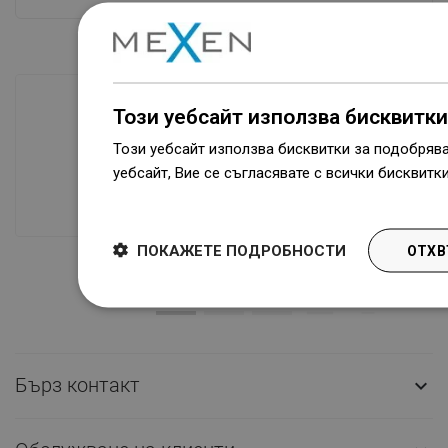
Този уебсайт използва бисквитки
Наличие на стоки
Този уебсайт използва бисквитки за подобряв
Нашите продукти ви чакат в модерен
уебсайт, Вие се съгласявате с всички бисквитк
склад.Винаги готов за изпращане!
Dowiedz się więcej
ПОКАЖЕТЕ ПОДРОБНОСТИ
ОТХВ
Бърз контакт
