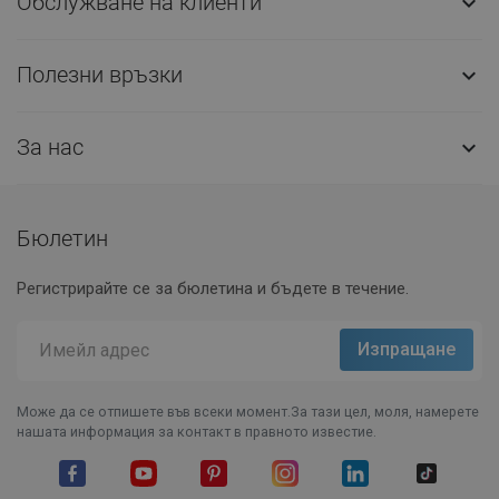
Обслужване на клиенти

Полезни връзки

За нас

Бюлетин
Регистрирайте се за бюлетина и бъдете в течение.
Може да се отпишете във всеки момент.За тази цел, моля, намерете
нашата информация за контакт в правното известие.
Facebook
YouTube
Pinterest
Instagram Feed
LinkedIn
TikTok