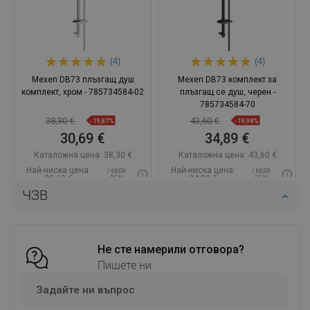
(4)
(4)
Mexen DB73 плъзгащ душ
Mexen DB73 комплект за
комплект, хром - 785734584-02
плъзгащ се душ, черен -
785734584-70
38,30 €
43,60 €
-19,87%
-19,98%
30,69 €
34,89 €
Каталожна цена:
38,30 €
Каталожна цена:
43,60 €
Най-ниска цена:
Най-ниска цена:
/ 68,09
/ 68,09
30,69 €
34,89 €
BGN
BGN
ЧЗВ
Наличност:
2026-11-06
Наличност:
В наличност
Добави в количката
Добави в количката
Сравнете
favorite_border
Не сте намерили отговора?
Любима
Сравнете
favorite_border
Любима
Пишете ни
Задайте ни въпрос