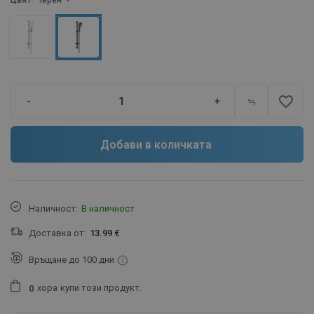
Цвят
- Черен
favorite_border
-
+
Добави в количката
Наличност:
В наличност
Доставка от:
13.99 €
Връщане до 100 дни
хора
купи този продукт.
0