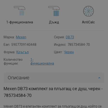
1-функционална
Дъжд
AntiCalc
Марка:
Mexen
Серия:
DB73
Ean:
5907709140448
Индекс:
785734584-70
Форма:
Кръгъл
Цвят:
Черен
Количество
1-
функции:
функционална
Описание
Mexen DB73 комплект за плъзгащ се душ, черен -
785734584-70
Mexen DB73 е елегантен комплект за плъзгащ се душ, който се