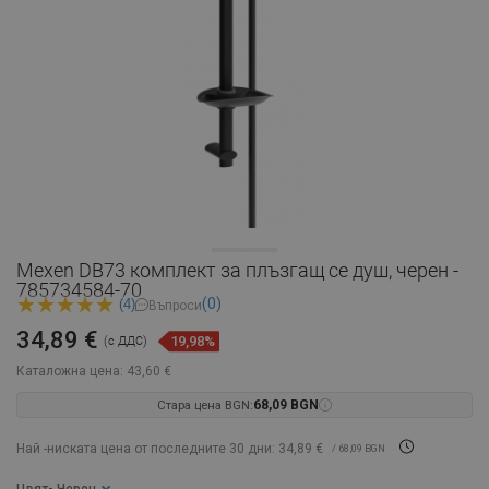
Mexen DB73 комплект за плъзгащ се душ, черен -
785734584-70
(0)
(4)
Въпроси
34,89 €
19,98%
(с ДДС)
Каталожна цена:
43,60 €
Стара цена BGN:
68,09 BGN
Най -ниската цена от последните 30 дни: 34,89 €
/ 68,09 BGN