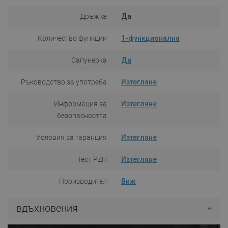
Дръжка
Да
Количество функции
1-функционална
Сапунерка
Да
Ръководство за употреба
Изтегляне
Информация за
Изтегляне
безопасността
Условия за гаранция
Изтегляне
Тест PZH
Изтегляне
Производител
Виж
вдъхновения