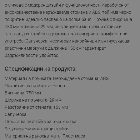
отличава с модерен дизайн и функционалност. Изработен от
висококачествена неръждаема стомана и ABS, той има черно
покритие, идеално пасващо на всяка баня. Пръчка с височина
750 мм и ширина 29 мм, регулируеми монтажни стойки и
плъзгаща се стойка за ръкохватка осигуряват комфорт при
употреба. Сапунерка, месингови накрайници и антиусукващи,
еластични маркучи с дължина 150 см гарантират
издръжливост и удобство.
Спецификации на продукта:
Материал на пръчката: Неръждаема стомана, ABS
Покритие на пръчката: Черно
Височина: 750 мм
Ширина на пръчката: 29 мм
Разстояние от стената: 165 мм
Сапунерка
Плъзгаща се стойка за ръкохватка
Регулируеми монтажни стойки
Материал на ръкохватката: Пластмаса