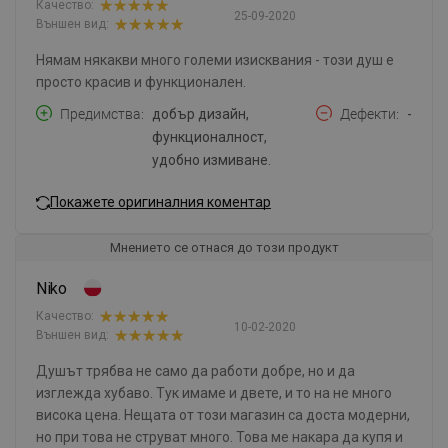
Качество:
25-09-2020
Външен вид:
Нямам някакви много големи изисквания - този душ е
просто красив и функционален.
Предимства
добър дизайн,
Дефекти
-
функционалност,
удобно измиване.
Покажете оригиналния коментар
Мнението се отнася до този продукт
Niko
Качество:
10-02-2020
Външен вид:
Душът трябва не само да работи добре, но и да
изглежда хубаво. Тук имаме и двете, и то на не много
висока цена. Нещата от този магазин са доста модерни,
но при това не струват много. Това ме накара да купя и