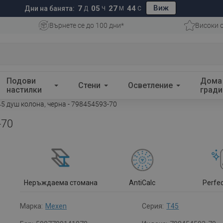
Виж
7
05
27
43
Дни на банята:
Д
Ч
М
С
Върнете се до 100 дни*
Високи 
Подови
Дома
Стени
Осветление
настилки
гради
5 душ колона, черна - 798454593-70
-70
Неръждаема стомана
AntiCalc
Perfe
Марка:
Mexen
Серия:
T45