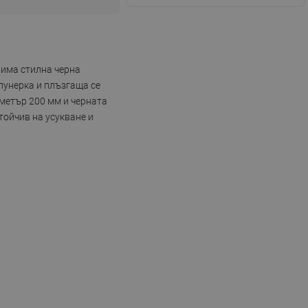
 има стилна черна
пунерка и плъзгаща се
метър 200 мм и черната
тойчив на усукване и