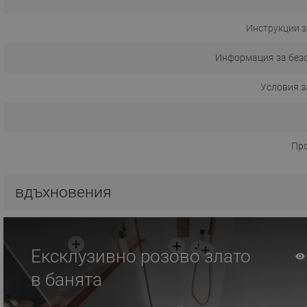
Инструкции з
Информация за без
Условия з
Пр
вдъхновения
Ексклузивно розово злато
в банята