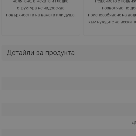
налягане, а меката и гладка
Решението с подви
структура не надрасква
позволява по-до
повърхността на ваната или душа.
приспособяване на вод
към нуждите на всеки п
Детайли за продукта
Д