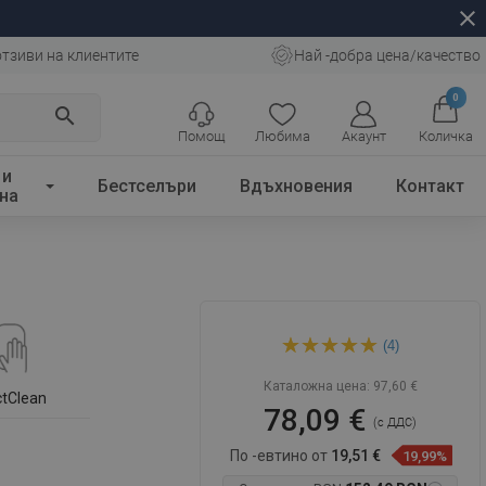
close
отзиви на клиентите
Най -добра цена/качество
0
search
Помощ
Любима
Акаунт
Количка
 и
Бестселъри
Вдъхновения
Контакт
на
Mexen T45 душ колона,
(4)
черна - 798454593-70
Каталожна цена:
97,60 €
ctClean
78,09 €
(с ДДС)
По -евтино от
19,51 €
19,99%