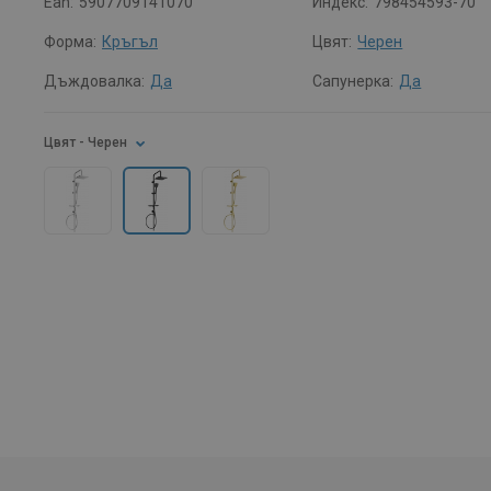
Ean:
5907709141070
Индекс:
798454593-70
Форма:
Кръгъл
Цвят:
Черен
Дъждовалка:
Да
Сапунерка:
Да
Цвят
- Черен