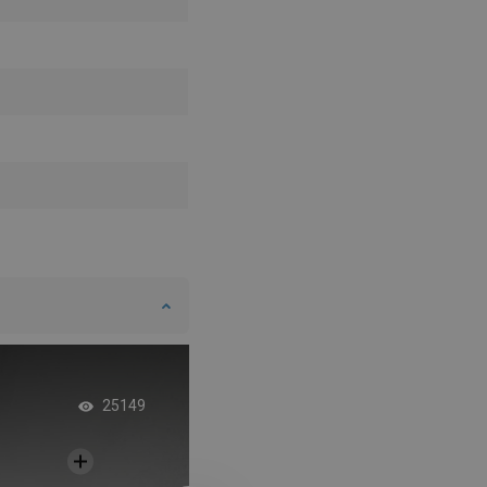
Графитна мозайка
25149
зоната