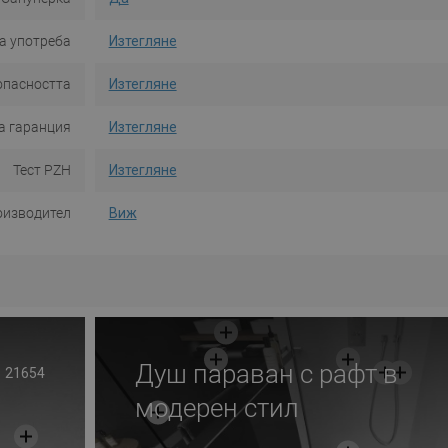
а употреба
Изтегляне
опасността
Изтегляне
а гаранция
Изтегляне
Тест PZH
Изтегляне
оизводител
Виж
Душ параван с рафт в
21654
модерен стил