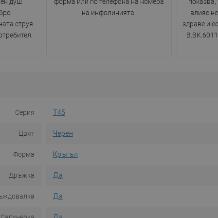
жен душ
форма или по телефона на номера
показва,
бро
на инфолинията.
влияе н
ната струя
здраве и е
отребител.
B.BK.6011
Серия
T45
Цвят
Черен
Форма
Кръгъл
Дръжка
Да
ъждовалка
Да
Сапунерка
Да