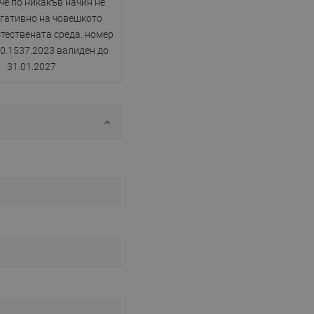
 че по никакъв начин не
DANISH
егативно на човешкото
SWEDISH
стествената среда. номер
0.1537.2023 валиден до
FINNISH
31.01.2027
PORTUGUESE
CROATIAN
GREEK
SLOVENIAN