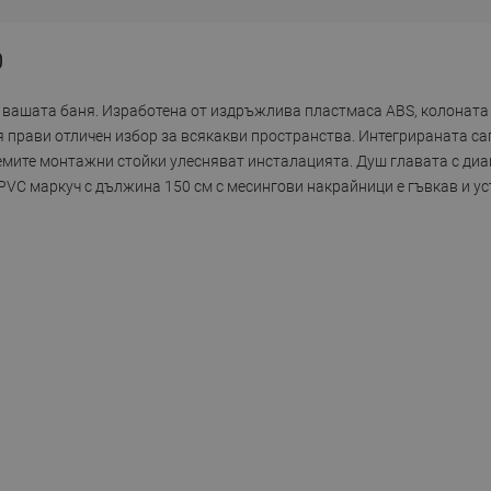
0
за вашата баня. Изработена от издръжлива пластмаса ABS, колоната
 я прави отличен избор за всякакви пространства. Интегрираната са
емите монтажни стойки улесняват инсталацията. Душ главата с диа
VC маркуч с дължина 150 см с месингови накрайници е гъвкав и ус