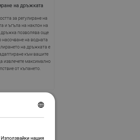
иране на дръжката
стта за регулиране на
а и ъгъла на наклон на
 дръжка позволява още
о насочване на водната
улирането на дръжката е
 адаптиране към вашите
да извлечете максимално
лствие от къпането.
POLISH
CZECH
Безусук
GERMAN
. Използвайки нашия
ние на използването на