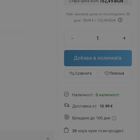
Стара цена BGN:
152,49 BGN
Най -ниската цена от последните 30
дни: 78,09 €
/ 152,49 BGN
-
+
Добави в количката
favorite_border
Любима
Сравнете
Наличност:
В наличност
Доставка от:
13.99 €
Връщане до 100 дни
хора
купи този продукт.
2
0