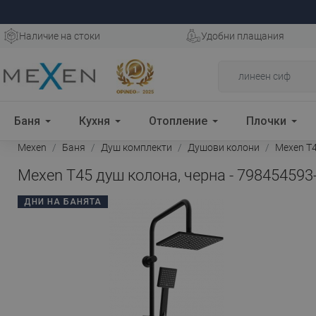
Наличие на стоки
Удобни плащания
Баня
Кухня
Отопление
Плочки
Mexen
Баня
Душ комплекти
Душови колони
Mexen T4
Mexen T45 душ колона, черна - 798454593
ДНИ НА БАНЯТА