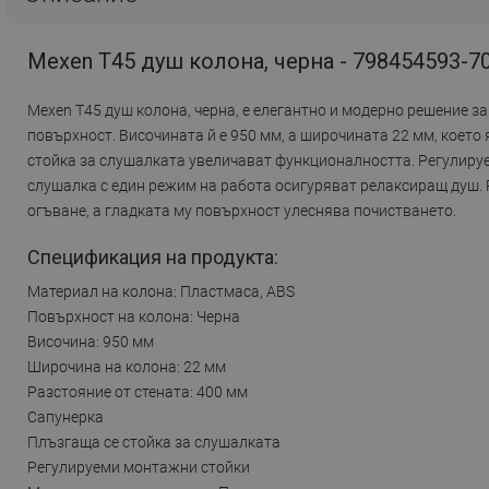
Mexen T45 душ колона, черна - 798454593-7
Mexen T45 душ колона, черна, е елегантно и модерно решение 
повърхност. Височината й е 950 мм, а широчината 22 мм, което
стойка за слушалката увеличават функционалността. Регулиру
слушалка с един режим на работа осигуряват релаксиращ душ. P
огъване, а гладката му повърхност улеснява почистването.
Спецификация на продукта:
Материал на колона: Пластмаса, ABS
Повърхност на колона: Черна
Височина: 950 мм
Широчина на колона: 22 мм
Разстояние от стената: 400 мм
Сапунерка
Плъзгаща се стойка за слушалката
Регулируеми монтажни стойки