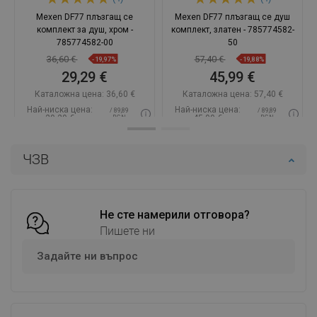
Mexen DF77 плъзгащ се
Mexen DF77 плъзгащ се душ
комплект за душ, хром -
комплект, златен - 785774582-
785774582-00
50
36,60 €
57,40 €
-19,97%
-19,88%
29,29 €
45,99 €
Каталожна цена:
36,60 €
Каталожна цена:
57,40 €
Най-ниска цена:
Най-ниска цена:
/ 89,89
/ 89,89
29,29 €
45,99 €
BGN
BGN
Наличност:
В наличност
Наличност:
В наличност
ЧЗВ
Добави в количката
Добави в количката
Сравнете
favorite_border
Любима
Сравнете
favorite_border
Любима
Не сте намерили отговора?
Пишете ни
Задайте ни въпрос