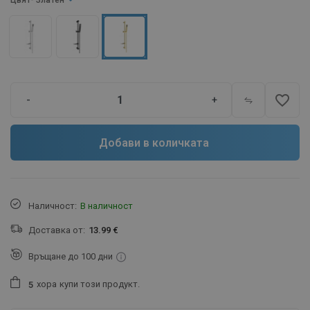
Цвят
- Златен
favorite_border
-
+
Добави в количката
Наличност:
В наличност
Доставка от:
13.99 €
Връщане до 100 дни
хора
купи този продукт.
5