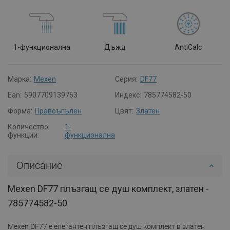
1-функционална
Дъжд
AntiCalc
Марка:
Mexen
Серия:
DF77
Ean:
5907709139763
Индекс:
785774582-50
Форма:
Правоъгълен
Цвят:
Златен
Количество
1-
функции:
функционална
Описание
Mexen DF77 плъзгащ се душ комплект, златен -
785774582-50
Mexen DF77 е елегантен плъзгащ се душ комплект в златен