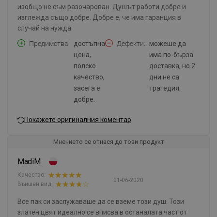
изобщо не съм разочарован. Душът работи добре и
изглежда също добре. Добре е, че има гаранция в
случай на нужда.
Предимства
достъпна
Дефекти
можеше да
цена,
има по-бърза
полско
доставка, но 2
качество,
дни не са
засега е
трагедия.
добре.
Покажете оригиналния коментар
Мнението се отнася до този продукт
MadiM
Качество:
01-06-2020
Външен вид:
Все пак си заслужаваше да се вземе този душ. Този
златен цвят идеално се вписва в останалата част от