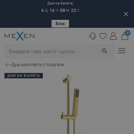
Дни на банята:
6
16
08
21
Д
Ч
М
С
close
Виж
0
search
Душ комплекти с плъзгачи
ДНИ НА БАНЯТА