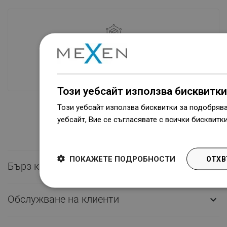
Наличие на стоки
Нашите продукти ви чакат в модерен
склад.Винаги готов за изпращане!
Този уебсайт използва бисквитки
Този уебсайт използва бисквитки за подобряв
уебсайт, Вие се съгласявате с всички бисквитк
Dowiedz się więcej
ПОКАЖЕТЕ ПОДРОБНОСТИ
ОТХВ
Бърз контакт

Обслужване на клиенти
