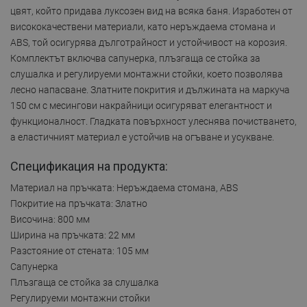
цвят, който придава луксозен вид на всяка баня. Изработен от
висококачествени материали, като неръждаема стомана и
ABS, той осигурява дълготрайност и устойчивост на корозия.
Комплектът включва сапунерка, плъзгаща се стойка за
слушалка и регулируеми монтажни стойки, което позволява
лесно напасване. Златните покрития и дължината на маркуча
150 см с месингови накрайници осигуряват елегантност и
функционалност. Гладката повърхност улеснява почистването,
а еластичният материал е устойчив на огъване и усукване.
Спецификация на продукта:
Материал на пръчката: Неръждаема стомана, ABS
Покритие на пръчката: Златно
Височина: 800 мм
Ширина на пръчката: 22 мм
Разстояние от стената: 105 мм
Сапунерка
Плъзгаща се стойка за слушалка
Регулируеми монтажни стойки