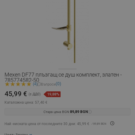
Mexen DF77 плъзгащ се душ комплект, златен -
785774582-50
(0)
(4)
Въпроси
45,99 €
19,88%
(с ДДС)
Каталожна цена:
57,40 €
Стара цена BGN:
89,89 BGN
Най -ниската цена от последните 30 дни: 45,99 €
/ 89,89 BGN