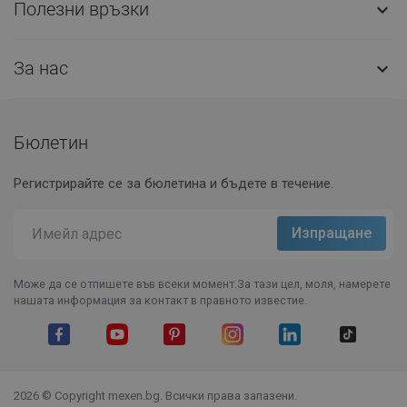
Полезни връзки

За нас

Бюлетин
Регистрирайте се за бюлетина и бъдете в течение.
Може да се отпишете във всеки момент.За тази цел, моля, намерете
нашата информация за контакт в правното известие.
Facebook
YouTube
Pinterest
Instagram Feed
LinkedIn
TikTok
2026 © Copyright mexen.bg. Всички права запазени.