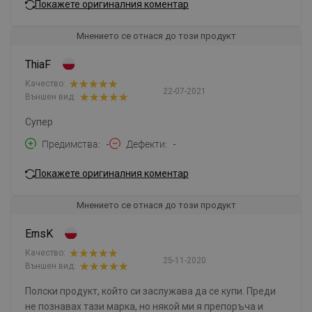
Покажете оригиналния коментар
Мнението се отнася до този продукт
ThiaF
Качество:
22-07-2021
Външен вид:
Супер
Предимства
-
Дефекти
-
Покажете оригиналния коментар
Мнението се отнася до този продукт
ErnsK
Качество:
25-11-2020
Външен вид:
Полски продукт, който си заслужава да се купи. Преди
не познавах тази марка, но някой ми я препоръча и