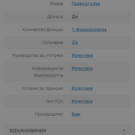
Форма
Правоъгълен
Дръжка
Да
Количество функции
1-функционална
Сапунерка
Да
Ръководство за употреба
Изтегляне
Информация за
Изтегляне
безопасността
Условия за гаранция
Изтегляне
Тест PZH
Изтегляне
Производител
Виж
вдъхновения