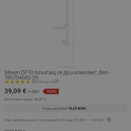
Mexen DF70 плъзгащ се душ комплект, бял -
785704582-20
(0)
(4)
Въпроси
39,09 €
19,9%
(с ДДС)
Каталожна цена:
48,80 €
Стара цена BGN:
76,29 BGN
Най -ниската цена от последните 30 дни: 39,09 €
/ 76,29 BGN