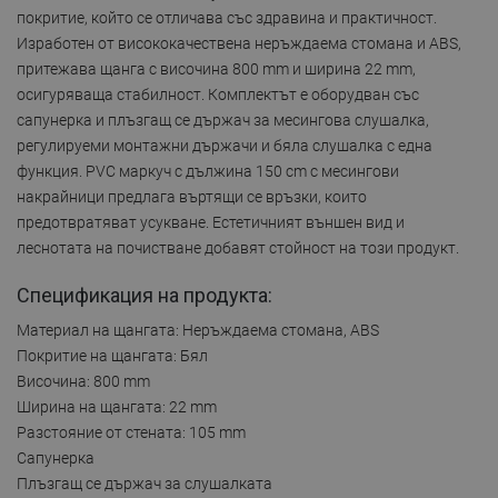
покритие, който се отличава със здравина и практичност.
Изработен от висококачествена неръждаема стомана и ABS,
притежава щанга с височина 800 mm и ширина 22 mm,
осигуряваща стабилност. Комплектът е оборудван със
сапунерка и плъзгащ се държач за месингова слушалка,
регулируеми монтажни държачи и бяла слушалка с една
функция. PVC маркуч с дължина 150 cm с месингови
накрайници предлага въртящи се връзки, които
предотвратяват усукване. Естетичният външен вид и
леснотата на почистване добавят стойност на този продукт.
Спецификация на продукта:
Материал на щангата: Неръждаема стомана, ABS
Покритие на щангата: Бял
Височина: 800 mm
Ширина на щангата: 22 mm
Разстояние от стената: 105 mm
Сапунерка
Плъзгащ се държач за слушалката