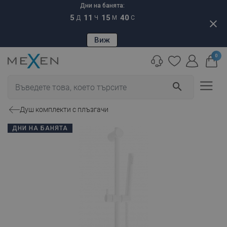
Дни на банята:
5
11
15
39
Д
Ч
М
С
close
Виж
0
search
Душ комплекти с плъзгачи
ДНИ НА БАНЯТА