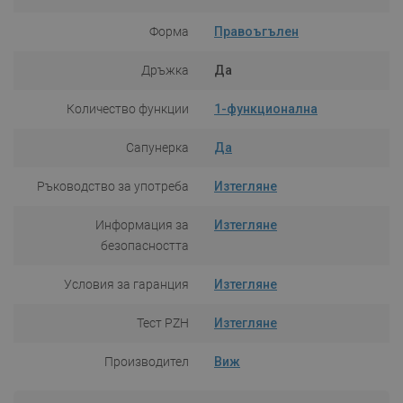
Форма
Правоъгълен
Дръжка
Да
Количество функции
1-функционална
Сапунерка
Да
Ръководство за употреба
Изтегляне
Информация за
Изтегляне
безопасността
Условия за гаранция
Изтегляне
Тест PZH
Изтегляне
Производител
Виж