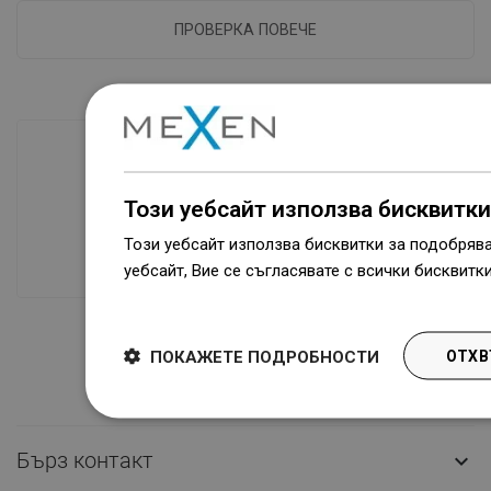
ПРОВЕРКА ПОВЕЧЕ
Наличие на стоки
Този уебсайт използва бисквитки
Нашите продукти ви чакат в модерен
Този уебсайт използва бисквитки за подобряв
склад.Винаги готов за изпращане!
уебсайт, Вие се съгласявате с всички бисквитк
Dowiedz się więcej
ПОКАЖЕТЕ ПОДРОБНОСТИ
ОТХВ
Бърз контакт
