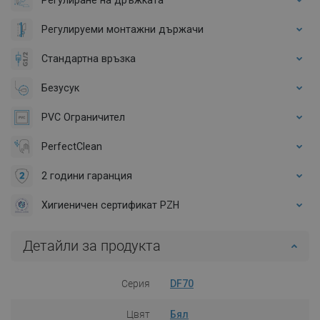
Регулируеми монтажни държачи
Стандартна връзка
Безусук
PVC Ограничител
PerfectClean
2 години гаранция
Хигиеничен сертификат PZH
Детайли за продукта
Серия
DF70
Цвят
Бял