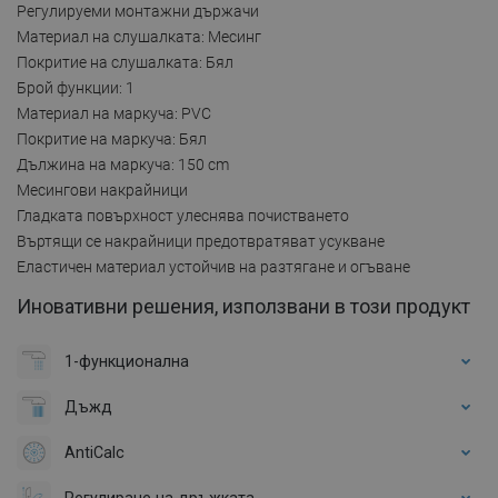
Регулируеми монтажни държачи
Материал на слушалката: Месинг
Покритие на слушалката: Бял
Брой функции: 1
Материал на маркуча: PVC
Покритие на маркуча: Бял
Дължина на маркуча: 150 cm
Месингови накрайници
Гладката повърхност улеснява почистването
Въртящи се накрайници предотвратяват усукване
Еластичен материал устойчив на разтягане и огъване
Иновативни решения, използвани в този продукт
1-функционална
Дъжд
AntiCalc
Регулиране на дръжката