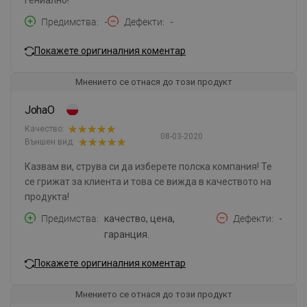
Предимства
-
Дефекти
-
Покажете оригиналния коментар
Мнението се отнася до този продукт
JohaO
Качество:
08-03-2020
Външен вид:
Казвам ви, струва си да изберете полска компания! Те
се грижат за клиента и това се вижда в качеството на
продукта!
Предимства
качество, цена,
Дефекти
-
гаранция.
Покажете оригиналния коментар
Мнението се отнася до този продукт