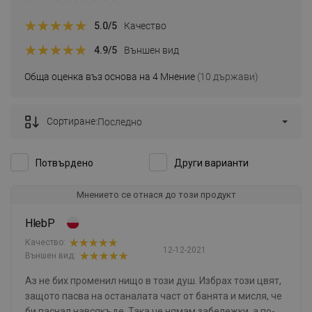
5.0
/5
Качество
4.9
/5
Външен вид
Обща оценка въз основа на 4 Мнение
(10 държави)
Сортиране:
Последно
Потвърдено
Други варианти
Мнението се отнася до този продукт
HlebP
Качество:
12-12-2021
Външен вид:
Аз не бих променил нищо в този душ. Избрах този цвят,
защото пасва на останалата част от банята и мисля, че
би паснал навсякъде. Така че нямам забележки, а по-