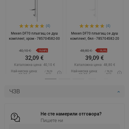
(4)
(4)
Mexen DF70 плъзгащ се душ
Mexen DF70 плъзгащ се душ
комплект, хром - 785704582-00
комплект, бял - 785704582-20
40,10 €
48,80 €
-19,98%
-19,9%
32,09 €
39,09 €
Каталожна цена:
40,10 €
Каталожна цена:
48,80 €
Най-ниска цена:
Най-ниска цена:
/ 76,29
/ 76,29
32,09 €
39,09 €
BGN
BGN
Наличност:
В наличност
Наличност:
В наличност
ЧЗВ
Добави в количката
Добави в количката
Сравнете
favorite_border
Любима
Сравнете
favorite_border
Любима
Не сте намерили отговора?
Пишете ни