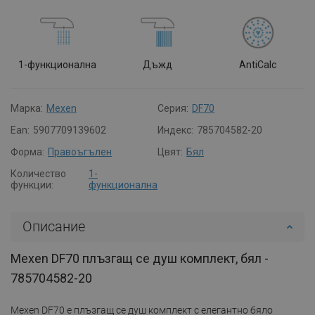
1-функционална
Дъжд
AntiCalc
Марка:
Mexen
Серия:
DF70
Ean:
5907709139602
Индекс:
785704582-20
Форма:
Правоъгълен
Цвят:
Бял
Количество
1-
функции:
функционална
Описание
Mexen DF70 плъзгащ се душ комплект, бял -
785704582-20
Mexen DF70 е плъзгащ се душ комплект с елегантно бяло