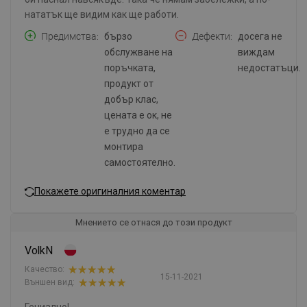
нататък ще видим как ще работи.
Предимства
бързо
Дефекти
досега не
обслужване на
виждам
поръчката,
недостатъци.
продукт от
добър клас,
цената е ок, не
е трудно да се
монтира
самостоятелно.
Покажете оригиналния коментар
Мнението се отнася до този продукт
VolkN
Качество:
15-11-2021
Външен вид:
Гениално!