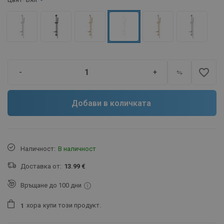
Цвят
- Бял
favorite_border
-
+
Добави в количката
Наличност:
В наличност
Доставка от:
13.99 €
Връщане до 100 дни
хора
купи този продукт.
1