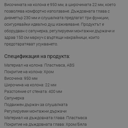
Височината на колона е 950 мм, а широчината 22 мм, което
позволява комфортно използване. Дъждовната глава с
диаметър 230 мм и слушалката предлагат три функции,
осигурявайки идеално душ изживяване. Продуктът е
оборудван с сапунерка, регулируеми монтажни държачи и
здрав 150 см маркуч с въртящи накрайници, които
предотвратяват усукването.
Спецификация на продукта:
Материал на колона: Пластмаса, ABS
Покритие на колона: Хром
Височина: 950 мм
Широчина на колона: 22 мм
Разстояние от стената: 400 мм
Сапунерка
Подвижен държач за слушалката
Регулируеми монтажни държачи
Материал на дъждовната глава: Пластмаса
Покритие на дъждовната глава: Хром/Бяла