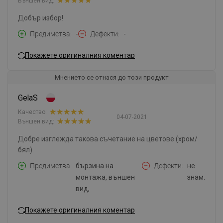
Външен вид:
Добър избор!
Предимства
-
Дефекти
-
Покажете оригиналния коментар
Мнението се отнася до този продукт
GelaS
Качество:
04-07-2021
Външен вид:
Добре изглежда такова съчетание на цветове (хром/
бял).
Предимства
бързина на
Дефекти
не
монтажа, външен
знам.
вид,
Покажете оригиналния коментар