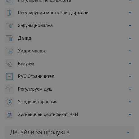
Регулируеми монтажни държачи
3-функционална
Дъжд
Хидромасаж
Безусук
PVC Ограничител
Регулируем душ
2 години гаранция
Хигиеничен сертификат PZH
Детайли за продукта