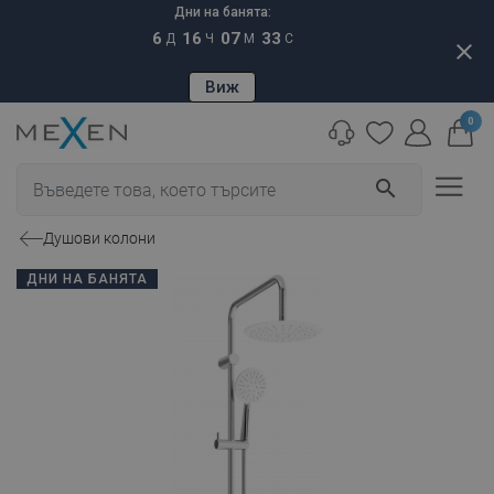
Дни на банята:
6
16
07
32
Д
Ч
М
С
close
Виж
0
search
Душови колони
ДНИ НА БАНЯТА