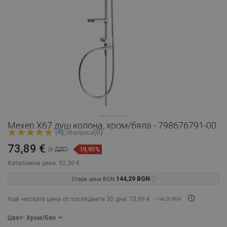
Mexen X67 душ колона, хром/бяла - 798676791-00
(0)
(4)
Въпроси
73,89 €
19,95%
(с ДДС)
Каталожна цена:
92,30 €
Стара цена BGN:
144,29 BGN
Най -ниската цена от последните 30 дни: 73,89 €
/ 144,29 BGN
Цвят
- Хром/Бял