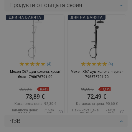
Продукти от същата серия
ДНИ НА БАНЯТА
ДНИ НА БАНЯТА
(4)
(4)
Mexen X67 душ колона, хром/
Mexen X67 душ колона, черна -
бяла - 798676791-00
798676791-70
92,30 €
90,60 €
-19,95%
-19,99%
73,89 €
72,49 €
Каталожна цена:
92,30 €
Каталожна цена:
90,60 €
Най-ниска цена:
Най-ниска цена:
/ 144,29
/ 144,29
73,89 €
72,49 €
BGN
BGN
ЧЗВ
Наличност:
В наличност
Наличност:
В наличност