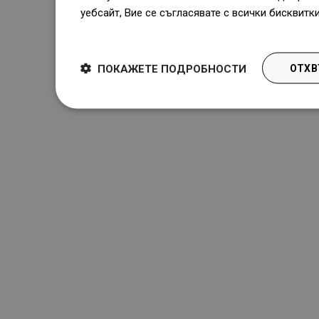
уебсайт, Вие се съгласявате с всички бисквитк
Dowiedz się więcej
ПОКАЖЕТЕ ПОДРОБНОСТИ
ОТХВ