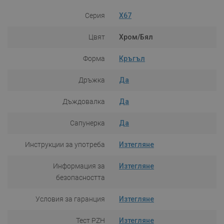
Серия
X67
Цвят
Хром/Бял
Форма
Кръгъл
Дръжка
Да
Дъждовалка
Да
Сапунерка
Да
Инструкции за употреба
Изтегляне
Информация за
Изтегляне
безопасността
Условия за гаранция
Изтегляне
Тест PZH
Изтегляне