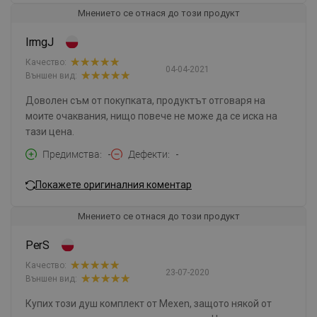
Мнението се отнася до този продукт
IrmgJ
Качество:
04-04-2021
Външен вид:
Доволен съм от покупката, продуктът отговаря на
моите очаквания, нищо повече не може да се иска на
тази цена.
Предимства
-
Дефекти
-
Покажете оригиналния коментар
Мнението се отнася до този продукт
PerS
Качество:
23-07-2020
Външен вид:
Купих този душ комплект от Mexen, защото някой от