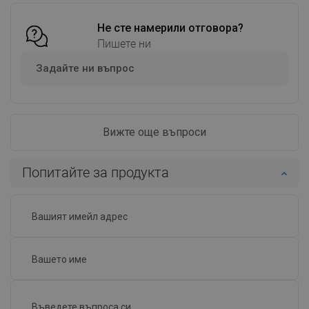
Добави в количката
Добави в количката
Сравнете
favorite_border
Не сте намерили отговора?
Любима
Сравнете
favorite_border
Любима
Пишете ни
Задайте ни въпрос
Вижте още въпроси
Попитайте за продукта