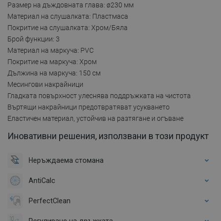
Размер на дъждовната глава: ø230 мм
Материал на слушалката: Пластмаса
Покритие на слушалката: Хром/Бяла
Брой функции: 3
Материал на маркуча: PVC
Покритие на маркуча: Хром
Дължина на маркуча: 150 см
Месингови накрайници
Гладката повърхност улеснява поддръжката на чистота
Въртящи накрайници предотвратяват усукването
Еластичен материал, устойчив на разтягане и огъване
Иновативни решения, използвани в този продукт
Неръждаема стомана
AntiCalc
PerfectClean
Регулиране на дръжката