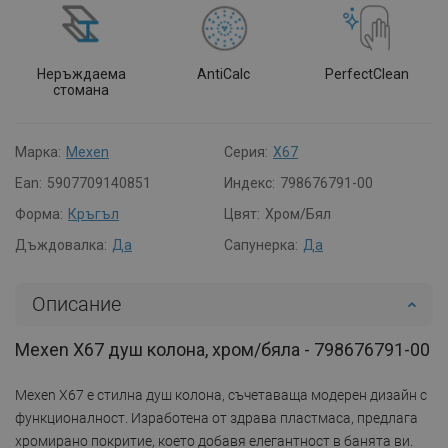
Неръждаема
AntiCalc
PerfectClean
стомана
Марка:
Mexen
Серия:
X67
Ean:
5907709140851
Индекс:
798676791-00
Форма:
Кръгъл
Цвят:
Хром/Бял
Дъждовалка:
Да
Сапунерка:
Да
Описание
Mexen X67 душ колона, хром/бяла - 798676791-00
Mexen X67 е стилна душ колона, съчетаваща модерен дизайн с
функционалност. Изработена от здрава пластмаса, предлага
хромирано покритие, което добавя елегантност в банята ви.