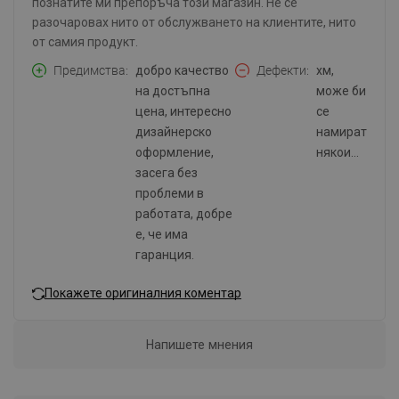
познатите ми препоръча този магазин. Не се
разочаровах нито от обслужването на клиентите, нито
от самия продукт.
Предимства
добро качество
Дефекти
хм,
на достъпна
може би
цена, интересно
се
дизайнерско
намират
оформление,
някои...
засега без
проблеми в
работата, добре
е, че има
гаранция.
Покажете оригиналния коментар
Напишете мнения