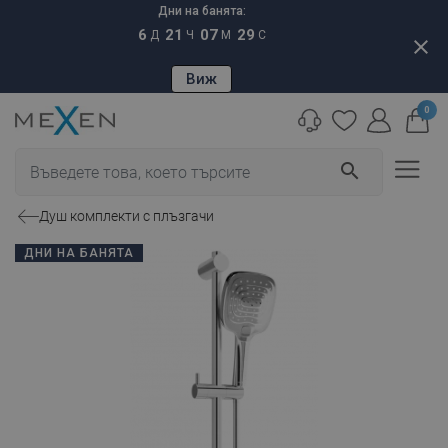
Дни на банята:
6
21
07
28
Д
Ч
М
С
close
Виж
0
search
Душ комплекти с плъзгачи
ДНИ НА БАНЯТА