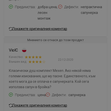
Предимства
добра цена,
Дефекти
непрактична
лесен
сапунерка
монтаж
Покажете оригиналния коментар
Мнението се отнася до този продукт
ViolC
Качество:
22-12-2020
Външен вид:
Класически душ комплект Mexen. Ако някой няма
големи изисквания, ще му пасне. Единственото, към
което мога да се оплача е сапунерката. Кой сега
използва сапун в бройка?
Предимства
цена
Дефекти
сапунерка
Покажете оригиналния коментар