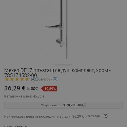
Mexen DF17 плъзгащ се душ комплект, хром -
785174582-00
(0)
(4)
Въпроси
36,29 €
19,89%
(с ДДС)
Каталожна цена:
45,30 €
Стара цена BGN:
70,79 BGN
Най -ниската цена от последните 30 дни: 36,29 €
/ 70,79 BGN