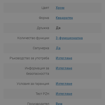
Цвят
Хром
Форма
Квадратен
Дръжка
Да
Количество функции
3-функционална
Сапунерка
Да
Ръководство за употреба
Изтегляне
Информация за
Изтегляне
безопасността
Условия за гаранция
Изтегляне
Тест PZH
Изтегляне
Производител
Виж