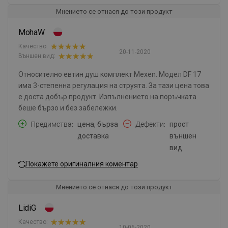
Мнението се отнася до този продукт
MohaW
Качество:
20-11-2020
Външен вид:
Относително евтин душ комплект Mexen. Модел DF 17
има 3-степенна регулация на струята. За тази цена това
е доста добър продукт. Изпълнението на поръчката
беше бързо и без забележки.
Предимства
цена, бърза
Дефекти
прост
доставка
външен
вид
Покажете оригиналния коментар
Мнението се отнася до този продукт
LidiG
Качество:
10-06-2020