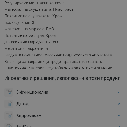
Регулируеми монтажни конзоли
Материал на слушалката: Пластмаса
Покритие на слушалката: Хром
Брой функции: 3
Материал на маркуча: PVC
Покритие на маркуча: Хром
Дължина на маркуча: 150 см
Месингови накрайници
Гладката повърхност улеснява поддържането на чистота
Въртящи се накрайници предотвратяват усукването
Еластичният материал е устойчив на разтягане и огъване
Иновативни решения, използвани в този продукт
3-функционална
Дъжд
Хидромасаж
AntiCalc