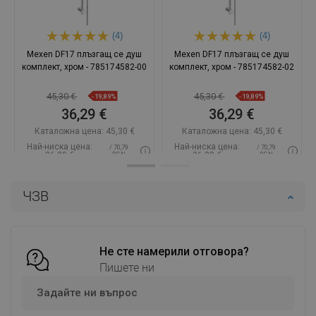
(4)
(4)
Mexen DF17 плъзгащ се душ
Mexen DF17 плъзгащ се душ
комплект, хром - 785174582-00
комплект, хром - 785174582-02
45,30 €
45,30 €
-19,89%
-19,89%
36,29 €
36,29 €
Каталожна цена:
45,30 €
Каталожна цена:
45,30 €
Най-ниска цена:
Най-ниска цена:
/ 70,79
/ 70,79
36,29 €
36,29 €
BGN
BGN
Наличност:
В наличност
Наличност:
В наличност
ЧЗВ
Добави в количката
Добави в количката
Сравнете
favorite_border
Любима
Сравнете
favorite_border
Любима
Не сте намерили отговора?
Пишете ни
Задайте ни въпрос