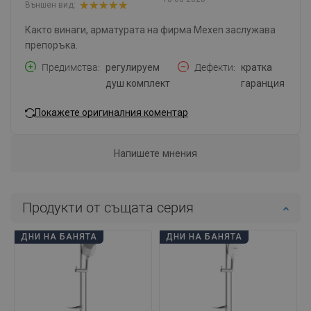
Външен вид:
Както винаги, арматурата на фирма Mexen заслужава
препоръка.
Предимства
регулируем
Дефекти
кратка
душ комплект
гаранция
Покажете оригиналния коментар
Напишете мнения
Продукти от същата серия
ДНИ НА БАНЯТА
ДНИ НА БАНЯТА