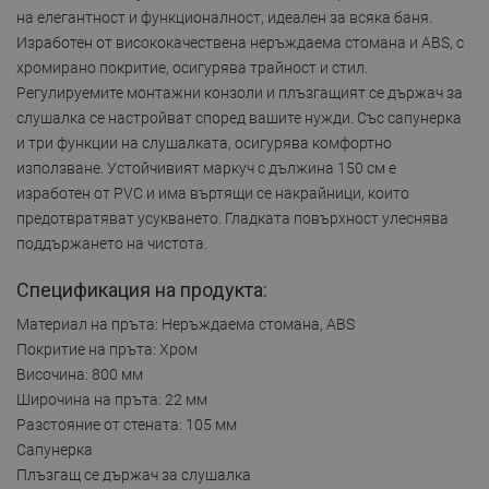
на елегантност и функционалност, идеален за всяка баня.
Изработен от висококачествена неръждаема стомана и ABS, с
хромирано покритие, осигурява трайност и стил.
Регулируемите монтажни конзоли и плъзгащият се държач за
слушалка се настройват според вашите нужди. Със сапунерка
и три функции на слушалката, осигурява комфортно
използване. Устойчивият маркуч с дължина 150 см е
изработен от PVC и има въртящи се накрайници, които
предотвратяват усукването. Гладката повърхност улеснява
поддържането на чистота.
Спецификация на продукта:
Материал на пръта: Неръждаема стомана, ABS
Покритие на пръта: Хром
Височина: 800 мм
Широчина на пръта: 22 мм
Разстояние от стената: 105 мм
Сапунерка
Плъзгащ се държач за слушалка