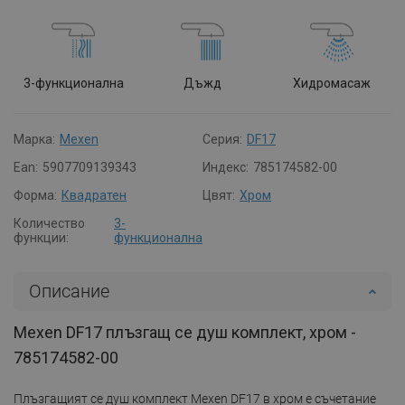
3-функционална
Дъжд
Хидромасаж
Марка:
Mexen
Серия:
DF17
Ean:
5907709139343
Индекс:
785174582-00
Форма:
Квадратен
Цвят:
Хром
Количество
3-
функции:
функционална
Описание
Mexen DF17 плъзгащ се душ комплект, хром -
785174582-00
Плъзгащият се душ комплект Mexen DF17 в хром е съчетание