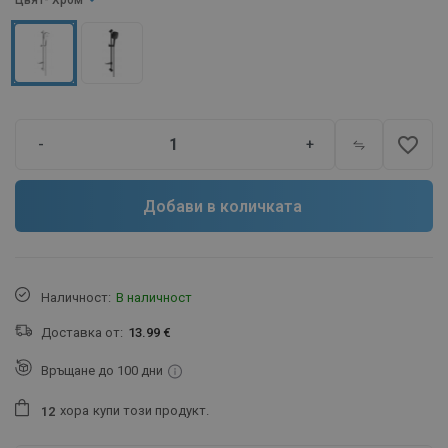
Цвят
- Хром
favorite_border
-
+
Добави в количката
Наличност:
В наличност
Доставка от:
13.99 €
Връщане до 100 дни
хора
купи този продукт.
1
2