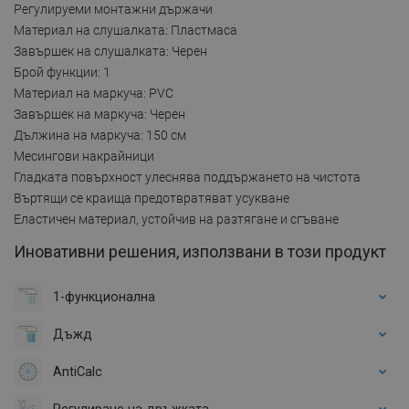
Регулируеми монтажни държачи
Материал на слушалката: Пластмаса
Завършек на слушалката: Черен
Брой функции: 1
Материал на маркуча: PVC
Завършек на маркуча: Черен
Дължина на маркуча: 150 см
Месингови накрайници
Гладката повърхност улеснява поддържането на чистота
Въртящи се краища предотвратяват усукване
Еластичен материал, устойчив на разтягане и сгъване
Иновативни решения, използвани в този продукт
1-функционална
Дъжд
AntiCalc
Регулиране на дръжката