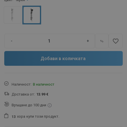
Цвят
- Черен
favorite_border
-
+
Добави в количката
Наличност:
В наличност
Доставка от:
13.99 €
Връщане до 100 дни
хора
купи този продукт.
1
3