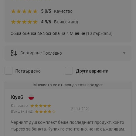
5.0
/5
Качество
4.9
/5
Външен вид
Обща оценка въз основа на 4 Мнение
(10 държави)
Сортиране:
Последно
Потвърдено
Други варианти
Мнението се отнася до този продукт
KrysG
Качество:
21-11-2021
Външен вид:
Черният душ комплект беше последният продукт, който
търсех за банята. Купих го спонтанно, но не съжалявам.