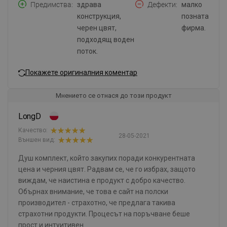
Предимства
здрава
Дефекти
малко
конструкция,
позната
черен цвят,
фирма.
подходящ воден
поток.
Покажете оригиналния коментар
Мнението се отнася до този продукт
LongD
Качество:
28-05-2021
Външен вид:
Душ комплект, който закупих поради конкурентната
цена и черния цвят. Радвам се, че го избрах, защото
виждам, че наистина е продукт с добро качество.
Обърнах внимание, че това е сайт на полски
производител - страхотно, че предлага такива
страхотни продукти. Процесът на поръчване беше
прост и интуитивен.