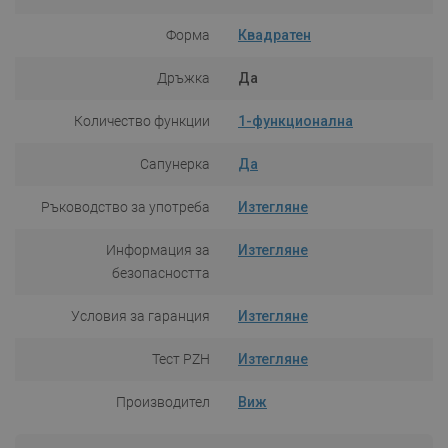
Форма
Квадратен
Дръжка
Да
Количество функции
1-функционална
Сапунерка
Да
Ръководство за употреба
Изтегляне
Информация за
Изтегляне
безопасността
Условия за гаранция
Изтегляне
Тест PZH
Изтегляне
Производител
Виж