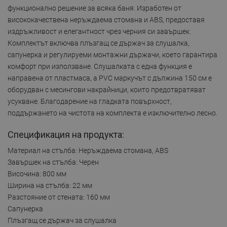
функционално решение за всяка баня. Изработен от
висококачествена неръждаема стомана и ABS, предоставя
издръжливост и елегантност чрез черния си завършек.
Комплектът включва плъзгащ се държач за слушалка,
сапунерка и регулируеми монтажни държачи, което гарантира
комфорт при използване. Слушалката с една функция е
направена от пластмаса, а PVC маркучът с дължина 150 см е
оборудван с месингови накрайници, които предотвратяват
усукване. Благодарение на гладката повърхност,
поддържането на чистота на комплекта е изключително лесно.
Спецификация на продукта:
Материал на стълба: Неръждаема стомана, ABS
Завършек на стълба: Черен
Височина: 800 мм
Ширина на стълба: 22 мм
Разстояние от стената: 160 мм
Сапунерка
Плъзгащ се държач за слушалка