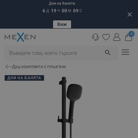
Дни на банята:
6
19
00
08
Д
Ч
М
С
close
Виж
0
search
Душ комплекти с плъзгачи
ДНИ НА БАНЯТА