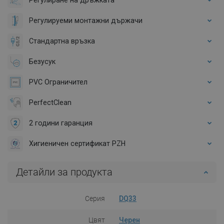
Регулируеми монтажни държачи
Стандартна връзка
Безусук
PVC Ограничител
PerfectClean
2 години гаранция
Хигиеничен сертификат PZH
Детайли за продукта
Серия
DQ33
Цвят
Черен