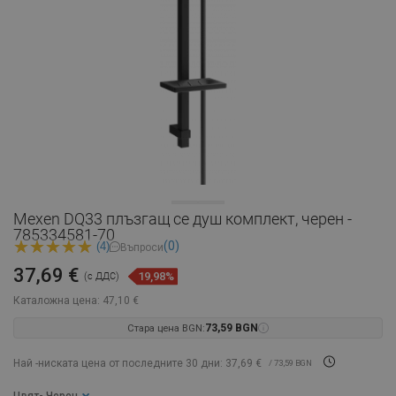
Mexen DQ33 плъзгащ се душ комплект, черен -
785334581-70
(0)
(4)
Въпроси
37,69 €
19,98%
(с ДДС)
Каталожна цена:
47,10 €
Стара цена BGN:
73,59 BGN
Най -ниската цена от последните 30 дни: 37,69 €
/ 73,59 BGN