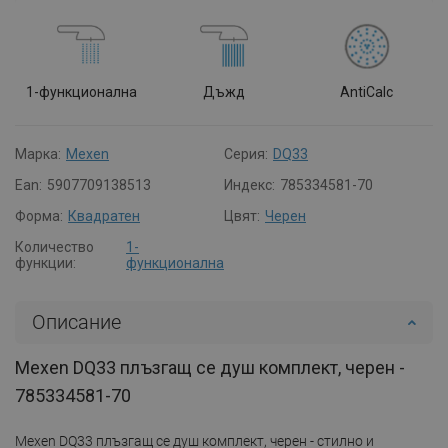
1-функционална
Дъжд
AntiCalc
Марка:
Mexen
Серия:
DQ33
Ean:
5907709138513
Индекс:
785334581-70
Форма:
Квадратен
Цвят:
Черен
Количество
1-
функции:
функционална
Описание
Mexen DQ33 плъзгащ се душ комплект, черен -
785334581-70
Mexen DQ33 плъзгащ се душ комплект, черен - стилно и