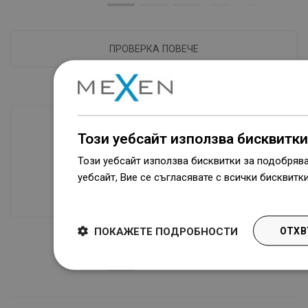
ПРОВЕРКА ПОВЕЧЕ
Този уебсайт използва бисквитки
Наличие на стоки
Този уебсайт използва бисквитки за подобряв
Нашите продукти ви чакат в модерен
уебсайт, Вие се съгласявате с всички бисквитк
склад.Винаги готов за изпращане!
Dowiedz się więcej
ПОКАЖЕТЕ ПОДРОБНОСТИ
ОТХВ