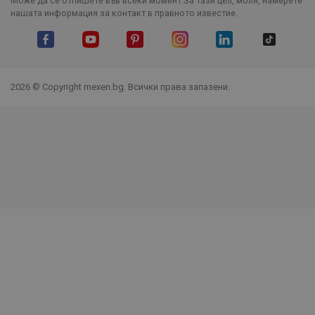
Може да се отпишете във всеки момент.За тази цел, моля, намерете
нашата информация за контакт в правното известие.
Facebook
YouTube
Pinterest
Instagram Feed
LinkedIn
TikTok
2026 © Copyright mexen.bg. Всички права запазени.