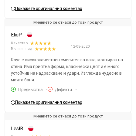
Покажете оригиналния коментар
Мнението се отнася до този продукт
EligP
Качество:
12-08-2020
Външен вид:
Royo е висококачествен смесител за вана, монтиран на
стена. Има приятна форма, класически цвят и е много
устойчив на надраскване и удари. Изглежда чудесно в
моята баня.
Предимства
-
Дефекти
-
Покажете оригиналния коментар
Мнението се отнася до този продукт
LesłR