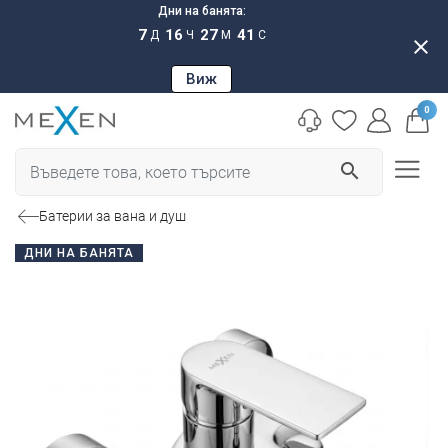
Дни на банята:
7
16
27
40
Д
Ч
М
С
close
Виж
0
search
Батерии за вана и душ
ДНИ НА БАНЯТА