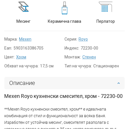
Месинг
Керамична глава
Перлатор
Марка:
Mexen
Серия:
Royo
Ean:
5903163386705
Индекс:
72230-00
Цвят:
Хром
Монтаж:
Стенен
Обхват на чучура:
17,5 см
Тип на чучура:
Стационарен
Описание
Mexen Royo кухненски смесител, хром - 72230-00
**Mexen Royo кухненски смесител, хром** е идеалната
комбинация от стил и функционалност за всяка баня.
Изработен от устойчив месинг, смесителят разполага с
керамична глава с диаметър 35 мм, което осигурява дълъг