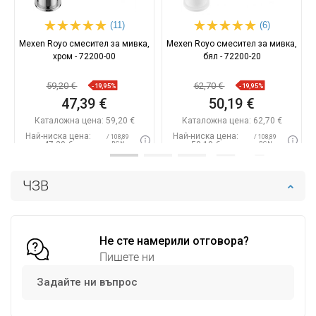
(11)
(6)
Mexen Royo смесител за мивка,
Mexen Royo смесител за мивка,
хром - 72200-00
бял - 72200-20
59,20 €
62,70 €
-19,95%
-19,95%
47,39 €
50,19 €
Каталожна цена:
59,20 €
Каталожна цена:
62,70 €
Най-ниска цена:
Най-ниска цена:
/ 108,89
/ 108,89
47,39 €
50,19 €
BGN
BGN
Наличност:
В наличност
Наличност:
В наличност
ЧЗВ
Добави в количката
Добави в количката
Сравнете
favorite_border
Любима
Сравнете
favorite_border
Любима
Не сте намерили отговора?
Пишете ни
Задайте ни въпрос