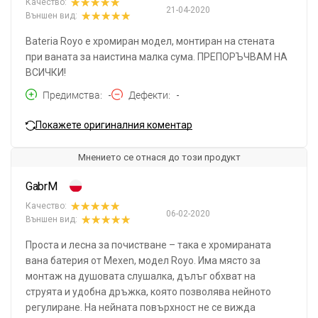
Качество:
21-04-2020
Външен вид:
Bateria Royo е хромиран модел, монтиран на стената
при ваната за наистина малка сума. ПРЕПОРЪЧВАМ НА
ВСИЧКИ!
Предимства
-
Дефекти
-
Покажете оригиналния коментар
Мнението се отнася до този продукт
GabrM
Качество:
06-02-2020
Външен вид:
Проста и лесна за почистване – така е хромираната
вана батерия от Mexen, модел Royo. Има място за
монтаж на душовата слушалка, дълъг обхват на
струята и удобна дръжка, която позволява нейното
регулиране. На нейната повърхност не се вижда