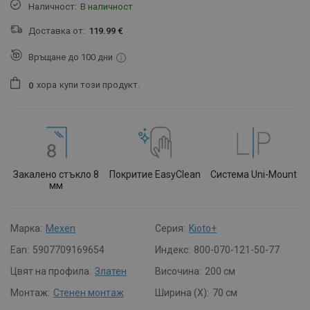
Наличност:
В наличност
Доставка от:
119.99 €
Връщане до 100 дни
хора
купи този продукт.
0
Закалено стъкло 8
Покритие EasyClean
Система Uni-Mount
мм
Марка:
Mexen
Серия:
Kioto+
Ean:
5907709169654
Индекс:
800-070-121-50-77
Цвят на профила:
Златен
Височина:
200 см
Монтаж:
Стенен монтаж
Ширина (X):
70 см