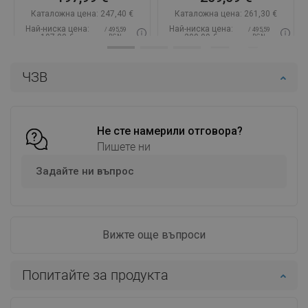
Каталожна цена:
247,40 €
Каталожна цена:
261,30 €
Най-ниска цена:
Най-ниска цена:
/ 495,59
/ 495,59
197,99 €
209,09 €
BGN
BGN
Наличност:
В наличност
Наличност:
В наличност
ЧЗВ
Добави в количката
Добави в количката
Сравнете
favorite_border
Любима
Сравнете
favorite_border
Любима
Не сте намерили отговора?
Пишете ни
Задайте ни въпрос
Вижте още въпроси
Попитайте за продукта