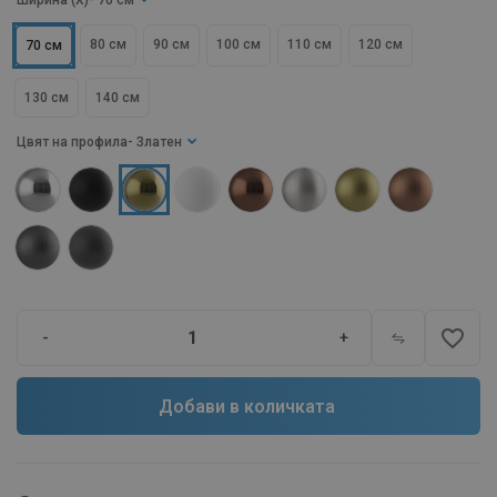
Ширина (X)
- 70 см
80 см
90 см
100 см
110 см
120 см
70 см
130 см
140 см
Цвят на профила
- Златен
favorite_border
-
+
Добави в количката