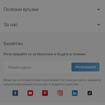
Полезни връзки

За нас

Бюлетин
Регистрирайте се за бюлетина и бъдете в течение.
Може да се отпишете във всеки момент.За тази цел, моля, намерете
нашата информация за контакт в правното известие.
Facebook
YouTube
Pinterest
Instagram Feed
LinkedIn
TikTok