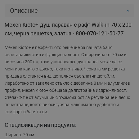
Описание
Mexen Kioto+ душ параван с рафт Walk-in 70 x 200
см, черна решетка, златна - 800-070-121-50-77
Mexen Kioto+ е перфектното решение за вашата баня,
съчетавайки стил и функционалност. С широчина от 70 см и
височина 200 см, този универсален душ панел може да се
монтира както отдясно, така и отляво. Черната му решетка
придава елегантен вид, допълнен със златни детайли.
Изработено от закалено стъкло с дебелина 8 мм и алуминиев
профил, Mexen Kioto+ обещава дълготрайна издръжливост.
Стелажът е от алуминий с възможност за регулиране и лесно
почистване, което ви осигурява максимално удобство и
комфорт в банята ви.
Спецификация на продукта:
Ширина: 70 см