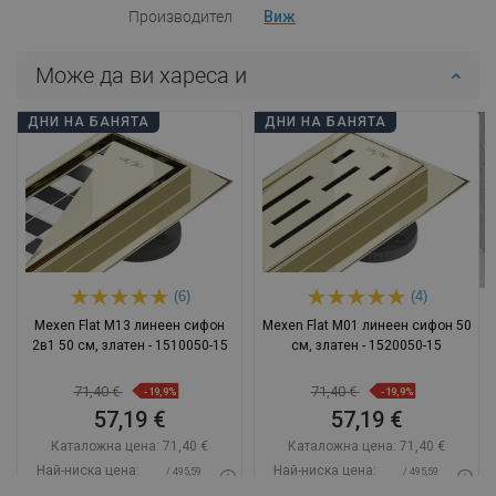
Производител
Виж
Може да ви хареса и
ДНИ НА БАНЯТА
ДНИ НА БАНЯТА
(6)
(4)
Mexen Flat M13 линеен сифон
Mexen Flat M01 линеен сифон 50
2в1 50 см, златен - 1510050-15
см, златен - 1520050-15
71,40 €
71,40 €
-19,9%
-19,9%
57,19 €
57,19 €
Каталожна цена:
71,40 €
Каталожна цена:
71,40 €
Най-ниска цена:
Най-ниска цена:
/ 495,59
/ 495,59
57,19 €
57,19 €
BGN
BGN