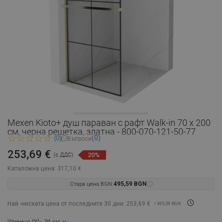
Mexen Kioto+ душ параван с рафт Walk-in 70 x 200
см, черна решетка, златна - 800-070-121-50-77
(0)
(0)
Въпроси
253,69 €
20%
(с ДДС)
Каталожна цена:
317,10 €
Стара цена BGN:
495,59 BGN
Най -ниската цена от последните 30 дни: 253,69 €
/ 495,59 BGN