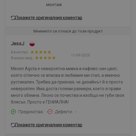
монтаж
Покажете оригиналния коментар
Мнението се отнася до този продукт
JessJ
Качество:
11-09-2020
Външен вид:
Mexen Agota е невероятна мивка в кафяво-син цвят,
която отлично се вписва в любимия ми стил, а именно
рустикален. Трябва да призная, че дизайнът й е просто
невероятен. Има доста големи размери, което я прави
много обемна. Лесно се почиства и изобщо не губи своя
блясък. Просто е ГЕНИАЛНА!
Предимства
-
Дефекти
-
Покажете оригиналния коментар