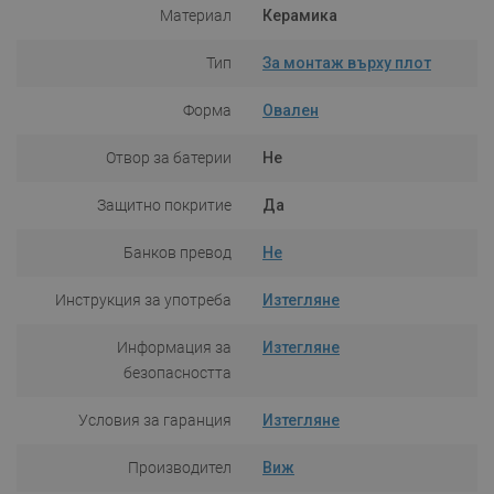
Материал
Керамика
Тип
За монтаж върху плот
Форма
Овален
Отвор за батерии
Не
Защитно покритие
Да
Банков превод
Не
Инструкция за употреба
Изтегляне
Информация за
Изтегляне
безопасността
Условия за гаранция
Изтегляне
Производител
Виж