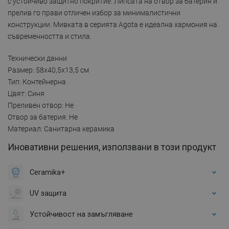
с устойчиво защитно покритие. Липсата на отвор за батерия и
прелив го прави отличен избор за минималистични
конструкции. Мивката в серията Agota е идеална хармония на
съвременността и стила.
Технически данни
Размер: 58x40,5x13,5 см
Тип: Контейнерна
Цвят: Синя
Преливен отвор: Не
Отвор за батерия: Не
Материал: Санитарна керамика
Иновативни решения, използвани в този продукт
Ceramika+
UV защита
Устойчивост на замъгляване