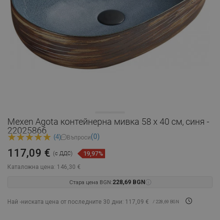
Mexen Agota контейнерна мивка 58 x 40 см, синя -
22025866
(0)
(4)
Въпроси
117,09 €
19,97%
(с ДДС)
Каталожна цена:
146,30 €
Стара цена BGN:
228,69 BGN
Най -ниската цена от последните 30 дни: 117,09 €
/ 228,69 BGN