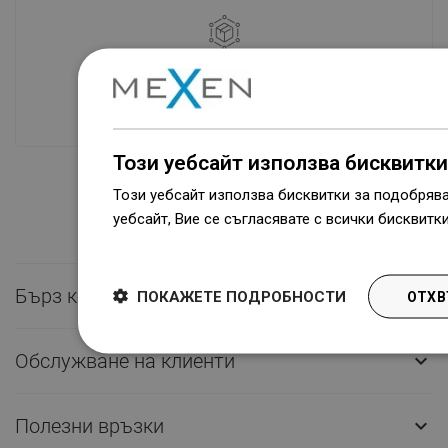
Наличие на стоки
Нашите продукти ви чакат в модерен
склад.Винаги готов за изпращане!
Този уебсайт използва бисквитки
Този уебсайт използва бисквитки за подобряв
уебсайт, Вие се съгласявате с всички бисквитк
Dowiedz się więcej
Бърз контакт

ПОКАЖЕТЕ ПОДРОБНОСТИ
ОТХВ
Обслужване на клиенти

Полезни връзки
