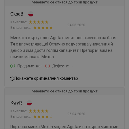
Мнението се отнася до този продукт
OksaB
Качество:
04-08-2020
Външен вид:
Мивката върху плот Agota е моят нов аксесоар за баня.
Тя е впечатляваща! Отлично подчертава уникалния ѝ
декор и има доста голям капацитет. Препоръчвам на
всички марката Mexen.
Предимства
-
Дефекти
-
Покажете оригиналния коментар
Мнението се отнася до този продукт
KyryR
Качество:
06-04-2020
Външен вид:
Поръчах мивка Mexen модел Agota и на първо място ме