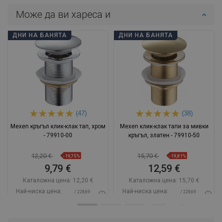
Може да ви хареса и
ДНИ НА БАНЯТА
ДНИ НА БАНЯТА
(47)
(38)
Mexen кръгъл клик-клак тап, хром
Mexen клик-клак тапи за мивки
- 79910-00
кръгъл, златен - 79910-50
12,20 €
15,70 €
-19,75%
-19,81%
9,79 €
12,59 €
Каталожна цена:
12,20 €
Каталожна цена:
15,70 €
Най-ниска цена:
Най-ниска цена:
/ 228,69
/ 228,69
9,79 €
12,59 €
BGN
BGN
Наличност:
В наличност
Наличност:
В наличност