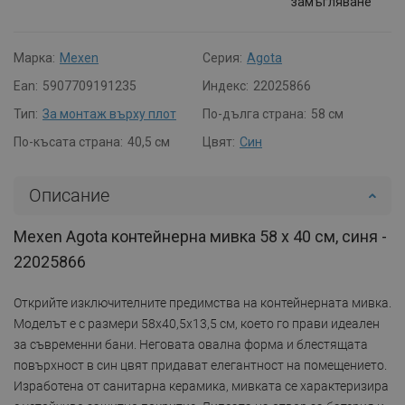
замъгляване
Марка:
Mexen
Серия:
Agota
Ean:
5907709191235
Индекс:
22025866
Тип:
За монтаж върху плот
По-дълга страна:
58 см
По-късата страна:
40,5 см
Цвят:
Син
Описание
Mexen Agota контейнерна мивка 58 x 40 см, синя -
22025866
Открийте изключителните предимства на контейнерната мивка.
Моделът е с размери 58x40,5x13,5 см, което го прави идеален
за съвременни бани. Неговата овална форма и блестящата
повърхност в син цвят придават елегантност на помещението.
Изработена от санитарна керамика, мивката се характеризира