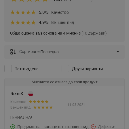
5.0
/5
Качество
4.9
/5
Външен вид
Обща оценка въз основа на 4 Мнение
(10 държави)
Сортиране:
Последно
Потвърдено
Други варианти
Мнението се отнася до този продукт
RemiK
Качество:
11-03-2021
Външен вид:
ГЕНИАЛНА!
Предимства
капацитет, външен вид,
Дефекти
-