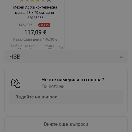
Mexen Agota контейнерна
мивка 58 x 40 см, синя -
22025866
146,30 €
-19,97%
117,09 €
Каталожна цена:
146,30 €
Най-ниска цена:
/ 228,69
117,09 €
BGN
ЧЗВ
Наличност:
В наличност
Добави в количката
Сравнете
favorite_border
Не сте намерили отговора?
Любима
Пишете ни
Задайте ни въпрос
Вижте още въпроси