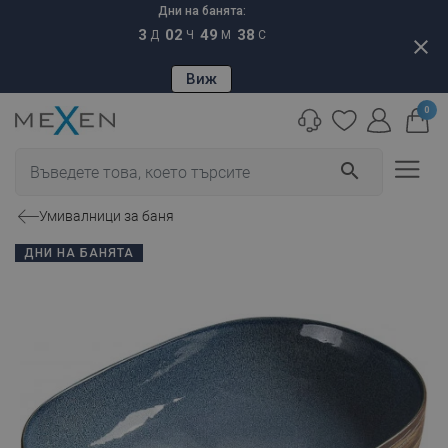
Дни на банята:
3
02
49
37
Д
Ч
М
С
close
Виж
0
search
Умивалници за баня
ДНИ НА БАНЯТА