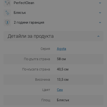
PerfectClean
Блясък
2 години гаранция
Детайли за продукта
Серия
Agota
По-дълга страна
58 см
По-късата страна
40,5 см
Височина
13,5 см
Цвят
Син
Площ
Блясък