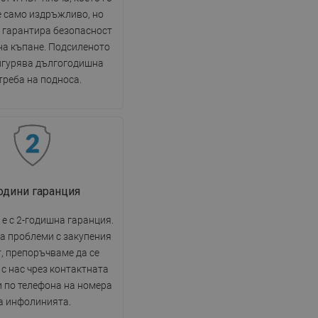
е само издръжливо, но
 гарантира безопасност
на къпане. Подсиленото
игурява дългогодишна
треба на подноса.
години гаранция
е с 2-годишна гаранция.
на проблеми с закупения
, препоръчваме да се
с нас чрез контактната
 по телефона на номера
а инфолинията.