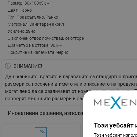
Размер: 80x100x5 см
Цвят: Черно
Тип: Правоъгълно, Тънко
Материал: Санитарен акрил
Усилено дъно
С включен отвод почистващ се отгоре
Диаметър на оттока: 90 мм
Покритие на капачката: Черно
ВНИМАНИЕ!
Душ кабините, вратите и параваните са стандартно при
размери са посочени в името или описанието на продукта
могат леко да се различават от номиналните стойности.
проверят външните размери и разположението на елемен
Иновативни решения, използвани в този продукт
Този уебсайт 
Този уебсайт изпол