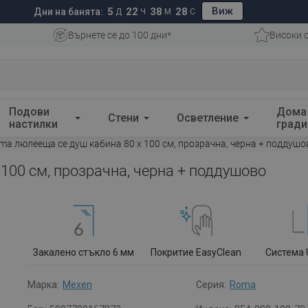
Виж
5
22
38
27
Дни на банята:
Д
Ч
М
С
Върнете се до 100 дни*
Високи 
Подови
Дома
Стени
Осветление
настилки
гради
a люлееща се душ кабина 80 x 100 см, прозрачна, черна + поддушо
100 см, прозрачна, черна + поддушово
Закалено стъкло 6 мм
Покритие EasyClean
Система 
Марка:
Mexen
Серия:
Roma