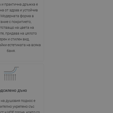
DANISH
 и практична дръжка е
на от здрав и устойчив
SWEDISH
. Модерната форма в
FINNISH
ание с покритието,
PORTUGUESE
тстващо на цвета на
те, придава на цялото
CROATIAN
рен и стилен вид,
GREEK
йки естетиката на всяка
баня.
SLOVENIAN
одсилено дъно
 на душовия поднос е
ително укрепено със
ст и HDF плоча, което го