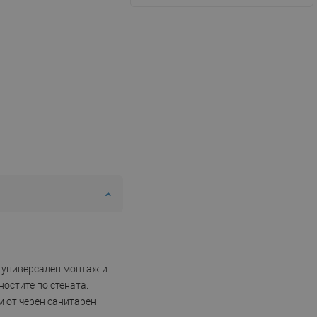
с универсален монтаж и
ностите по стената.
м от черен санитарен