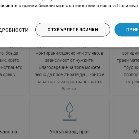
ласявате с всички бисквитки в съответствие с нашата Политика 
lean
Система Uni-Mount
Кл
ДРОБНОСТИ
ОТХВЪРЛЕТЕ ВСИЧКИ
ПРИЕ
 EasyClean
Благодарение на използването на
Клатещит
свойства –
универсалната система за монтаж,
максимал
по гладката
душовите врати могат да бъдат
използва
о, без да
монтирани отдясно или отляво, в
солидни
ик, което
зависимост от нуждите.
траен мате
чистването
Благодарение на това можете
трудно
а срещу
лесно да проектирате душ, който е
позвол
напаснат към пространството в
вътреш
банята.
чане на
Уплътняващ праг
Ме