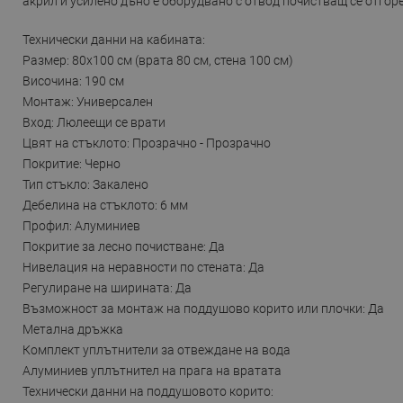
акрил и усилено дъно е оборудвано с отвод почистващ се отгоре
Технически данни на кабината:
Размер: 80x100 см (врата 80 см, стена 100 см)
Височина: 190 см
Монтаж: Универсален
Вход: Люлеещи се врати
Цвят на стъклото: Прозрачно - Прозрачно
Покритие: Черно
Тип стъкло: Закалено
Дебелина на стъклото: 6 мм
Профил: Алуминиев
Покритие за лесно почистване: Да
Нивелация на неравности по стената: Да
Регулиране на ширината: Да
Възможност за монтаж на поддушово корито или плочки: Да
Метална дръжка
Комплект уплътнители за отвеждане на вода
Алуминиев уплътнител на прага на вратата
Технически данни на поддушовото корито: