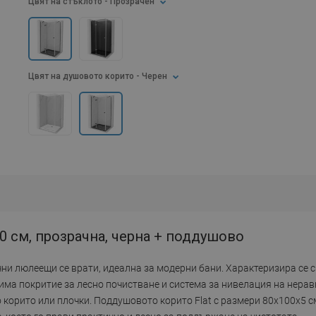
Цвят на стъклото
- Прозрачен
Цвят на душовото корито
- Черен
0 см, прозрачна, черна + поддушово
чни люлеещи се врати, идеална за модерни бани. Характеризира се 
има покритие за лесно почистване и система за нивелация на нерав
орито или плочки. Поддушовото корито Flat с размери 80x100x5 с