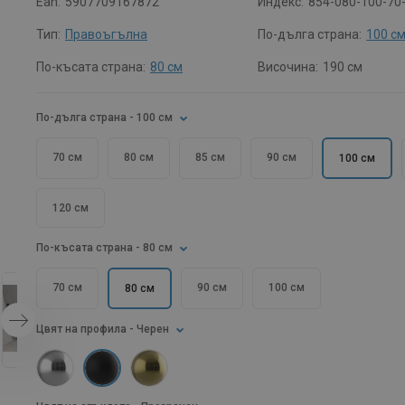
Ean:
5907709167872
Индекс:
854-080-100-70
Тип:
Правоъгълна
По-дълга страна:
100 с
По-късата страна:
80 см
Височина:
190 см
По-дълга страна
- 100 см
70 см
80 см
85 см
90 см
100 см
120 см
По-късата страна
- 80 см
70 см
90 см
100 см
80 см
Цвят на профила
- Черен