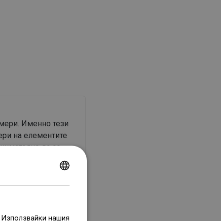
змери. Именно тези
ери на елементите
внимателно да се
POLISH
CZECH
GERMAN
. Използвайки нашия