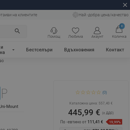
close
отзиви на клиентите
Най -добра цена/качество
0
search
Помощ
Любима
Акаунт
Количка
 и
Бестселъри
Вдъхновения
Контакт
на
во
Mexen Roma люлееща се
(0)
душ кабина 80 x 100 см,
прозрачна, черна +
поддушово
Каталожна цена:
557,40 €
Uni-Mount
445,99 €
(с ДДС)
По -евтино от
111,41 €
19,99%