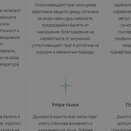
Уплътняващият праг осигурява
Удобната
е напасват
ефективна защита срещу изтичане
изработе
кабината,
на вода извън душ кабината,
метал
оля в
предпазвайки банята от
съчет
етичност и
наводнение. Благодарение на
съотве
аводнение.
изработката от алуминий,
профили
от
уплътняващият праг е устойчив на
моде
териали,
корозия и механични повреди.
подчертава
и на вода,
мпература.
Ултра-тънък
П
в банята е
Душовата корита има нисък праг,
Дъното
е. Акрилът
което улеснява влизането и
допълн
турата на
излизането от душа. Добавя
стъклопла