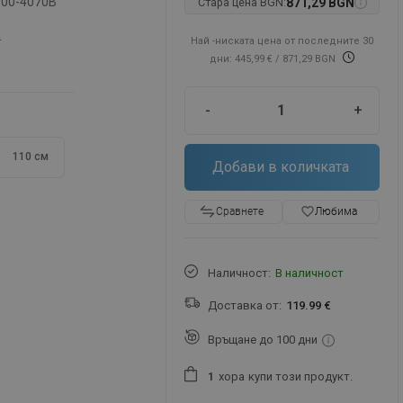
-00-4070B
Стара цена BGN:
871,29 BGN
м
Най -ниската цена от последните 30
дни: 445,99 €
/ 871,29 BGN
-
+
110 см
Добави в количката
favorite_border
Любима
Сравнете
Наличност:
В наличност
Доставка от:
119.99 €
Връщане до 100 дни
хора
купи този продукт.
1