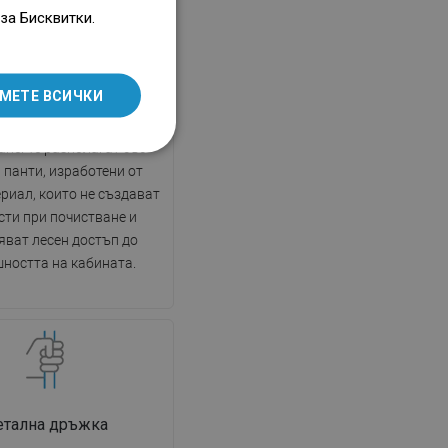
ENGLISH
за Бисквитки.
SLOVAK
атещи се врати
LITHUANIAN
МЕТЕ ВСИЧКИ
е се врати позволяват
ROMANIAN
на свобода по време на
не. Те разполагат със
HUNGARIAN
 панти, изработени от
FRENCH
риал, които не създават
ITALIAN
сти при почистване и
яват лесен достъп до
SPANISH
ността на кабината.
UKRAINIAN
BULGARIAN
ESTONIAN
DUTCH
LATVIAN
тална дръжка