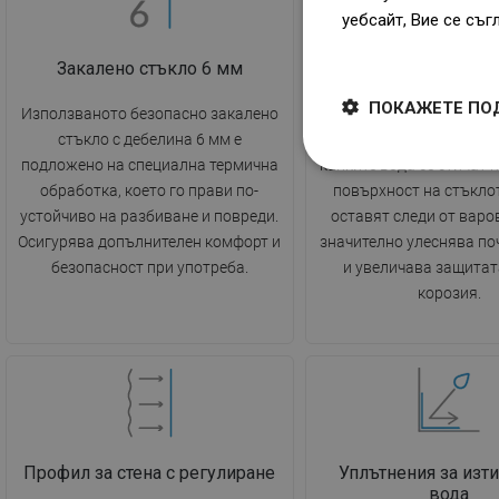
уебсайт, Вие се съг
Dowiedz się więcej
Закалено стъкло 6 мм
Покритие EasyC
ПОКАЖЕТЕ ПО
Използваното безопасно закалено
Иновативното покритие
стъкло с дебелина 6 мм е
притежава хидрофобни 
подложено на специална термична
капките вода се стичат 
обработка, което го прави по-
повърхност на стъклот
устойчиво на разбиване и повреди.
оставят следи от варов
Осигурява допълнителен комфорт и
значително улеснява по
безопасност при употреба.
и увеличава защитат
корозия.
Профил за стена с регулиране
Уплътнения за изти
вода