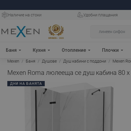
Наличие на стоки
Удобни плащания
Баня
Кухня
Отопление
Плочки
Mexen
Баня
Душове
Душ кабини с поддони
Mexen Rom
Mexen Roma люлееща се душ кабина 80 x 
ДНИ НА БАНЯТА