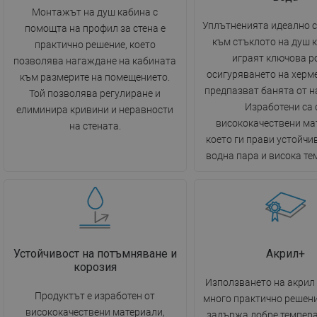
Монтажът на душ кабина с
Уплътненията идеално с
помощта на профил за стена е
към стъклото на душ 
практично решение, което
играят ключова р
позволява нагаждане на кабината
осигуряването на херм
към размерите на помещението.
предпазват банята от н
Той позволява регулиране и
Изработени са 
елиминира кривини и неравности
висококачествени ма
на стената.
което ги прави устойчив
водна пара и висока те
Устойчивост на потъмняване и
Акрил+
корозия
Използването на акрил 
Продуктът е изработен от
много практично решени
висококачествени материали,
задържа добре темпера