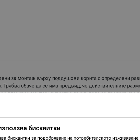
годени за монтаж върху поддушови корита с определени ра
. Трябва обаче да се има предвид, че действителните разм
 При планиран монтаж директно върху пода се препоръчва 
тите съгласно техническия чертеж.
използва бисквитки
зва бисквитки за подобряване на потребителското изживяване