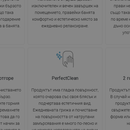
ки бързото
изключителен и вечен завършек на
прави н
що така
помещението, правейки банята
също така
агодарение
комфортно и естетическо място за
по време 
 в банята.
ежедневно релаксиране.
дъно ос
упо
отгоре
PerfectClean
2 
очистването
Продуктът има гладка повърхност,
Продуктът 
бързо.
която очарова със своя блясък и
В случай 
ите горния
подчертава естетичния вид.
продукт
премахнете
Ежедневната грижа и почистване
свържете 
това да го
на повърхността от натрупани
форма или
т начин за
замърсявания е много по-лесно и
н