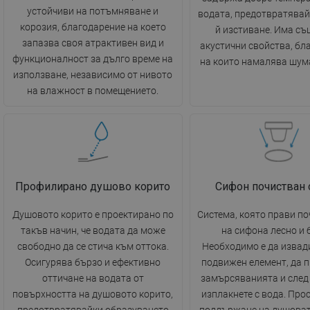
устойчиви на потъмняване и
водата, предотвратявай
корозия, благодарение на което
й изстиване. Има съ
запазва своя атрактивен вид и
акустични свойства, бл
функционалност за дълго време на
на които намалява шума
използване, независимо от нивото
на влажност в помещението.
Профилирано душово корито
Сифон почистван 
Душовото корито е проектирано по
Система, която прави п
такъв начин, че водата да може
на сифона лесно и 
свободно да се стича към оттока.
Необходимо е да извад
Осигурява бързо и ефективно
подвижен елемент, да 
оттичане на водата от
замърсяванията и след 
повърхността на душовото корито,
изплакнете с вода. Прос