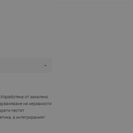
. Изработена от закалено
изравняване на неравности
врати пестят
етика, а интегрираният