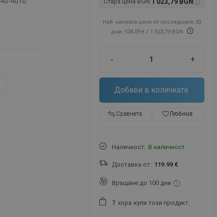
-40-4010
Стара цена BGN:
1 023,79 BGN
м
Най -ниската цена от последните 30
дни: 524,09 €
/ 1 023,79 BGN
-
+
Добави в количката
favorite_border
Любима
Сравнете
Наличност:
В наличност
Доставка от:
119.99 €
Връщане до 100 дни
хора
купи този продукт.
7