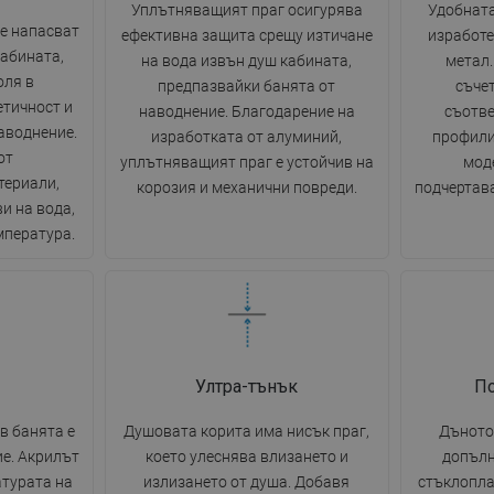
Уплътняващият праг осигурява
Удобната
е напасват
ефективна защита срещу изтичане
изработе
кабината,
на вода извън душ кабината,
метал
оля в
предпазвайки банята от
съчет
етичност и
наводнение. Благодарение на
съотве
аводнение.
изработката от алуминий,
профили
от
уплътняващият праг е устойчив на
моде
териали,
корозия и механични повреди.
подчертава
и на вода,
мпература.
Ултра-тънък
П
в банята е
Душовата корита има нисък праг,
Дъното
е. Акрилът
което улеснява влизането и
допълн
турата на
излизането от душа. Добавя
стъклопла