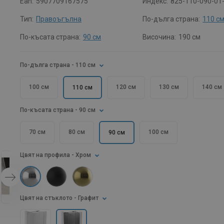
Ean:
5907709167575
Индекс:
825-110-090-01
Тип:
Правоъгълна
По-дълга страна:
110 с
По-късата страна:
90 см
Височина:
190 см
По-дълга страна
- 110 см
100 см
120 см
130 см
140 см
110 см
По-късата страна
- 90 см
70 см
80 см
100 см
90 см
Цвят на профила
- Хром
Цвят на стъклото
- Графит