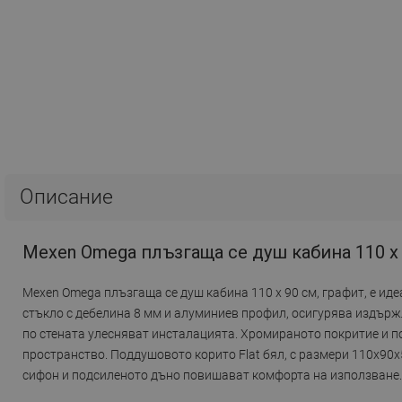
Описание
Mexen Omega плъзгаща се душ кабина 110 x
Mexen Omega плъзгаща се душ кабина 110 x 90 см, графит, е иде
стъкло с дебелина 8 мм и алуминиев профил, осигурява издър
по стената улесняват инсталацията. Хромираното покритие и по
пространство. Поддушовото корито Flat бял, с размери 110x90x
сифон и подсиленото дъно повишават комфорта на използване.