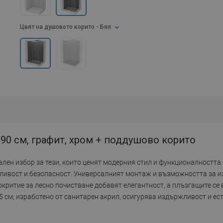
Цвят на душовото корито
- Бял
 90 см, графит, хром + поддушово корито
ален избор за тези, които ценят модерния стил и функционалността
жливост и безопасност. Универсалният монтаж и възможността за 
критие за лесно почистване добавят елегантност, а плъзгащите се 
5 см, изработено от санитарен акрил, осигурява издържливост и ест