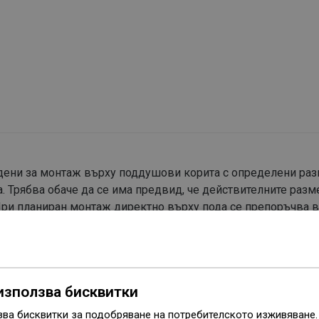
годени за монтаж върху поддушови корита с определени ра
. Трябва обаче да се има предвид, че действителните разм
 При планиран монтаж директно върху пода се препоръчва 
тите съгласно техническия чертеж.
използва бисквитки
зва бисквитки за подобряване на потребителското изживяване