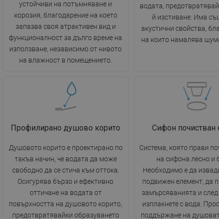
устойчиви на потъмняване и
водата, предотвратявай
корозия, благодарение на което
й изстиване. Има съ
запазва своя атрактивен вид и
акустични свойства, бл
функционалност за дълго време на
на които намалява шума
използване, независимо от нивото
на влажност в помещението.
Профилирано душово корито
Сифон почистван 
Душовото корито е проектирано по
Система, която прави п
такъв начин, че водата да може
на сифона лесно и 
свободно да се стича към оттока.
Необходимо е да извад
Осигурява бързо и ефективно
подвижен елемент, да 
оттичане на водата от
замърсяванията и след 
повърхността на душовото корито,
изплакнете с вода. Прос
предотвратявайки образуването
поддържане на душоват