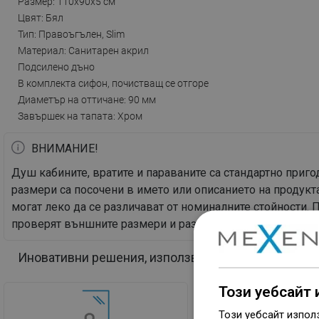
Размер: 110x90x5 см
Цвят: Бял
Тип: Правоъгълен, Slim
Материал: Санитарен акрил
Подсилено дъно
В комплекта сифон, почистващ се отгоре
Диаметър на оттичане: 90 мм
Завършек на тапата: Хром
ВНИМАНИЕ!
Душ кабините, вратите и параваните са стандартно при
размери са посочени в името или описанието на продукта
могат леко да се различават от номиналните стойности.
проверят външните размери и разположението на елемен
Иновативни решения, използвани в този продукт
Този уебсайт 
Този уебсайт изпол