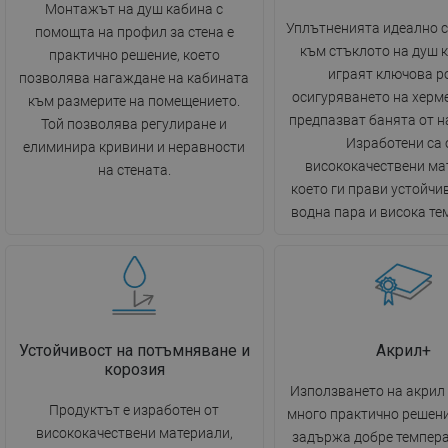
Монтажът на душ кабина с
Уплътненията идеално с
помощта на профил за стена е
към стъклото на душ 
практично решение, което
играят ключова р
позволява нагаждане на кабината
осигуряването на херм
към размерите на помещението.
предпазват банята от н
Той позволява регулиране и
Изработени са 
елиминира кривини и неравности
висококачествени ма
на стената.
което ги прави устойчив
водна пара и висока те
Устойчивост на потъмняване и
Акрил+
корозия
Използването на акрил 
Продуктът е изработен от
много практично решени
висококачествени материали,
задържа добре темпера