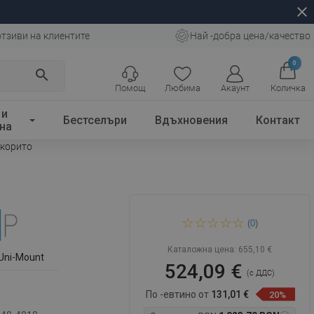
close
отзиви на клиентите
Най -добра цена/качество
0
search
Помощ
Любима
Акаунт
Количка
 и
Бестселъри
Вдъхновения
Контакт
на
 корито
Mexen Omega плъзгаща се
(0)
душ кабина 110 x 90 см,
графит, хром + поддушово
корито
Каталожна цена:
655,10 €
Uni-Mount
524,09 €
(с ДДС)
По -евтино от
131,01 €
20%