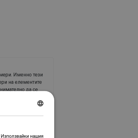
змери. Именно тези
ери на елементите
внимателно да се
POLISH
CZECH
GERMAN
. Използвайки нашия