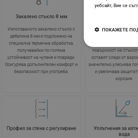
уебсайт, Вие се съг
Dowiedz się więcej
Закалено стъкло 8 мм
Покритие EasyC
Използваното закалено стъкло с
Иновативното покритие
ПОКАЖЕТЕ ПО
дебелина 8 мм е подложено на
притежава хидрофобни 
специална термична обработка,
капките вода се стичат 
получавайки по-голяма
повърхност на стъклот
устойчивост на чупене и повреди.
оставят следи от варов
Осигурява допълнителен комфорт и
значително улеснява по
безопасност при употреба.
и увеличава защитат
корозия.
Профил за стена с регулиране
Уплътнения за изти
вода