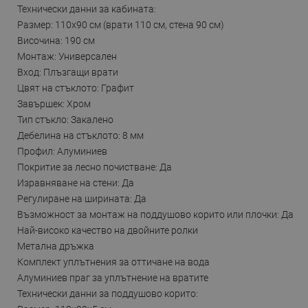
Технически данни за кабината:
Размер: 110x90 см (врати 110 см, стена 90 см)
Височина: 190 см
Монтаж: Универсален
Вход: Плъзгащи врати
Цвят на стъклото: Графит
Завършек: Хром
Тип стъкло: Закалено
Дебелина на стъклото: 8 мм
Профил: Алуминиев
Покритие за лесно почистване: Да
Изравняване на стени: Да
Регулиране на ширината: Да
Възможност за монтаж на поддушово корито или плочки: Да
Най-високо качество на двойните ролки
Метална дръжка
Комплект уплътнения за оттичане на вода
Алуминиев праг за уплътнение на вратите
Технически данни за поддушово корито: