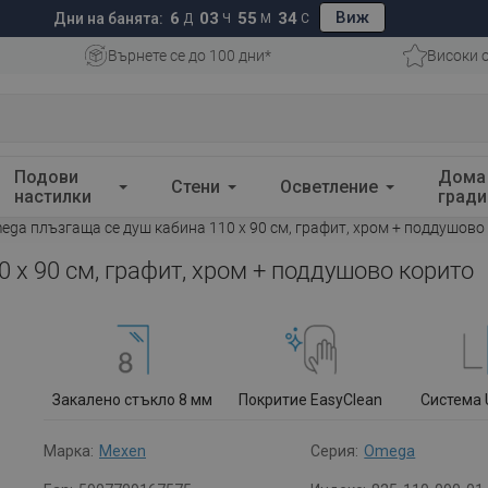
Виж
6
03
55
33
Дни на банята:
Д
Ч
М
С
Върнете се до 100 дни*
Високи 
Подови
Дома
Стени
Осветление
настилки
гради
ga плъзгаща се душ кабина 110 x 90 см, графит, хром + поддушово
 x 90 см, графит, хром + поддушово корито
Закалено стъкло 8 мм
Покритие EasyClean
Система 
Марка:
Mexen
Серия:
Omega