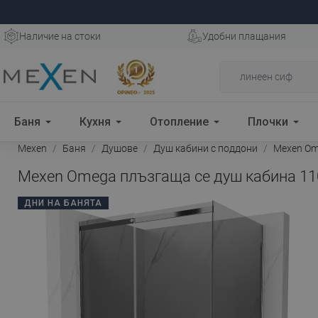
Наличие на стоки
Удобни плащания
Баня
Кухня
Отопление
Плочки
Mexen
Баня
Душове
Душ кабини с поддони
Mexen Ome
Mexen Omega плъзгаща се душ кабина 110
ДНИ НА БАНЯТА