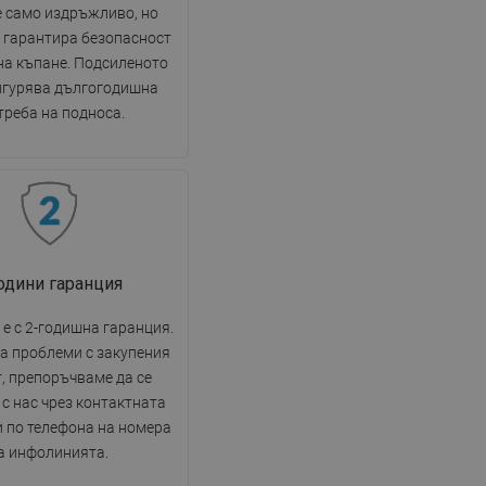
е само издръжливо, но
 гарантира безопасност
на къпане. Подсиленото
игурява дългогодишна
треба на подноса.
години гаранция
е с 2-годишна гаранция.
на проблеми с закупения
, препоръчваме да се
с нас чрез контактната
 по телефона на номера
а инфолинията.