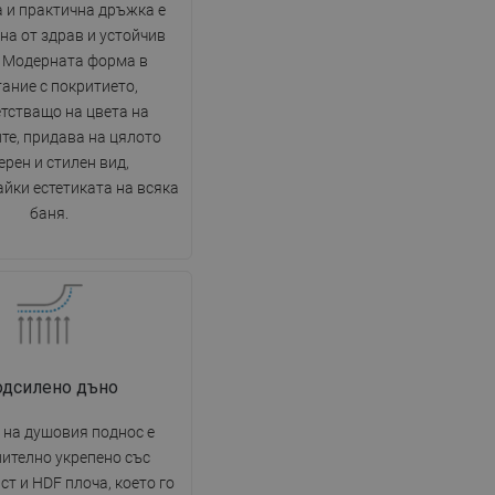
DANISH
 и практична дръжка е
на от здрав и устойчив
SWEDISH
. Модерната форма в
FINNISH
ание с покритието,
тстващо на цвета на
PORTUGUESE
те, придава на цялото
CROATIAN
рен и стилен вид,
йки естетиката на всяка
GREEK
баня.
SLOVENIAN
одсилено дъно
 на душовия поднос е
ително укрепено със
ст и HDF плоча, което го