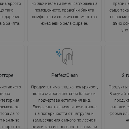
ки бързото
изключителен и вечен завършек на
прави н
що така
помещението, правейки банята
също така
агодарение
комфортно и естетическо място за
по време 
 в банята.
ежедневно релаксиране.
дъно ос
упо
отгоре
PerfectClean
2 
очистването
Продуктът има гладка повърхност,
Продуктът 
бързо.
която очарова със своя блясък и
В случай 
ите горния
подчертава естетичния вид.
продукт
премахнете
Ежедневната грижа и почистване
свържете 
това да го
на повърхността от натрупани
форма или
т начин за
замърсявания е много по-лесно и
н
а корито в
не изисква използването на силни