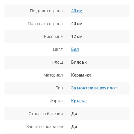
По-дълга страна
40 см
По-късата страна
40 см
Височина
12 см
Цвят
Бял
Площ
Блясък
Материал
Керамика
Тип
За монтаж върху плот
Форма
Кръгъл
Отвор за батерии
Да
Защитно покритие
Да