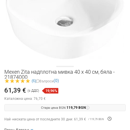
Mexen Zita надплотна мивка 40 x 40 см, бяла -
21874000
(0)
(6)
Въпроси
61,39 €
19,96%
(с ДДС)
Каталожна цена:
76,70 €
Стара цена BGN:
119,79 BGN
Най -ниската цена от последните 30 дни: 61,39 €
/ 119,79 BGN