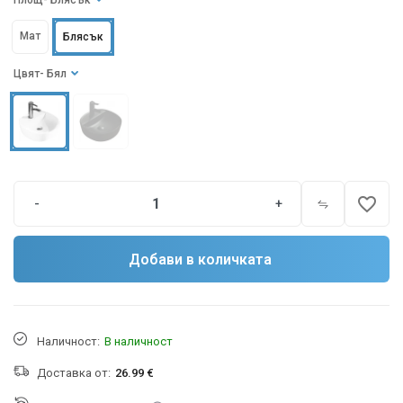
Площ
- Блясък
Мат
Блясък
Цвят
- Бял
favorite_border
-
+
Добави в количката
Наличност:
В наличност
Доставка от:
26.99 €