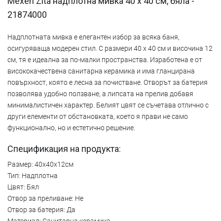
Mexen Zita надплотна мивка 40 x 40 см, бяла -
21874000
Надплотната мивка е елегантен избор за всяка баня,
осигуряваща модерен стил. С размери 40 x 40 см и височина 12
см, тя е идеална за по-малки пространства. Изработена е от
висококачествена санитарна керамика и има гланцирана
повърхност, която е лесна за почистване. Отворът за батерия
позволява удобно ползване, а липсата на прелив добавя
минималистичен характер. Белият цвят се съчетава отлично с
други елементи от обстановката, което я прави не само
функционално, но и естетично решение.
Спецификация на продукта:
Размер: 40x40x12см
Тип: Надплотна
Цвят: Бял
Отвор за преливане: Не
Отвор за батерия: Да
Материал: Санитарна керамика