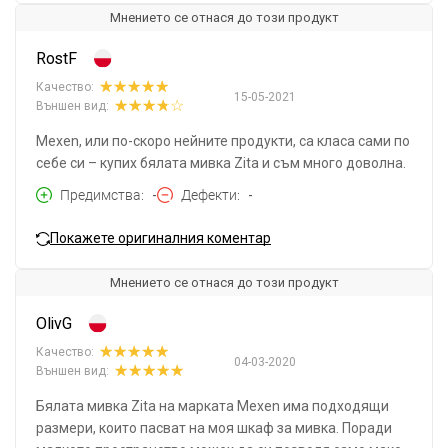
Мнението се отнася до този продукт
RostF
Качество:
15-05-2021
Външен вид:
Mexen, или по-скоро нейните продукти, са класа сами по
себе си – купих бялата мивка Zita и съм много доволна.
Предимства
-
Дефекти
-
Покажете оригиналния коментар
Мнението се отнася до този продукт
OlivG
Качество:
04-03-2020
Външен вид:
Бялата мивка Zita на марката Mexen има подходящи
размери, които пасват на моя шкаф за мивка. Поради