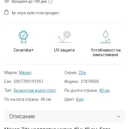
Връщане до 100 дни
хора
купи този продукт.
5
1
Ceramika+
UV защита
Устойчивост на
замъгляване
Марка:
Mexen
Серия:
Zita
Ean:
5907709191051
Индекс:
21874000
Тип:
За монтаж върху плот
По-дълга страна:
40 см
По-късата страна:
40 см
Цвят:
Бял
Описание