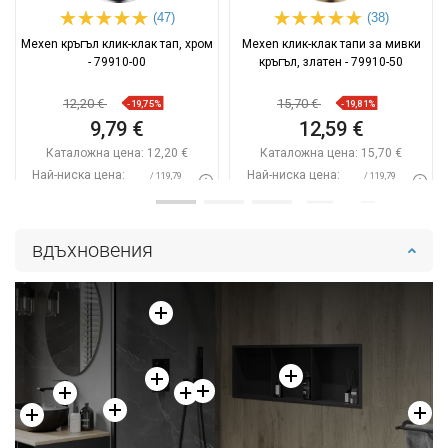
(47)
(38)
Mexen кръгъл клик-клак тап, хром
Mexen клик-клак тапи за мивки
- 79910-00
кръгъл, златен - 79910-50
12,20 €
15,70 €
-19,75%
-19,81%
9,79 €
12,59 €
Каталожна цена:
12,20 €
Каталожна цена:
15,70 €
Най-ниска цена:
Най-ниска цена:
/ 119,79
/ 119,79
9,79 €
12,59 €
BGN
BGN
Наличност:
В наличност
Наличност:
В наличност
вдъхновения
Добави в количката
Добави в количката
Сравнете
favorite_border
Любима
Сравнете
favorite_border
Любима