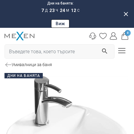
Дни на банята:
7
23
24
11
Д
Ч
М
С
close
Виж
0
search
Умивалници за баня
ДНИ НА БАНЯТА