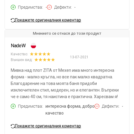
Предимства
-
Дефекти
-
Покажете оригиналния коментар
Мнението се отнася до този продукт
NadeW
Качество:
13-07-2021
Външен вид:
Мивка над плот ZITA от Mexen има много интересна
форма - малко кръгла, но все пак малко квадратна.
Благодарение на това моята баня придоби
изключителен стил, модерен, но и елегантен. Въпреки
че е само 40 см, тя наистина е практична. Харесвам я!
Предимства
интересна форма, добро
Дефекти
-
качество
Покажете оригиналния коментар