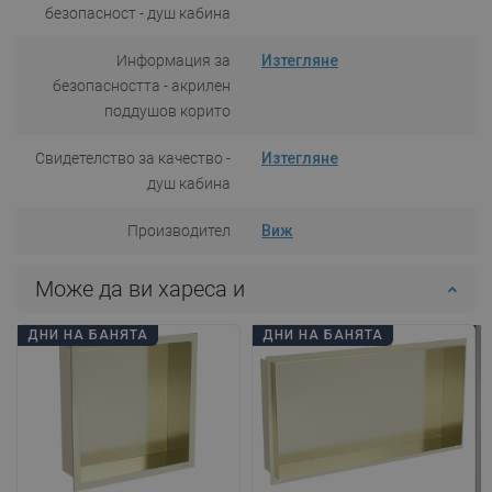
безопасност - душ кабина
Информация за
Изтегляне
безопасността - акрилен
поддушов корито
Свидетелство за качество -
Изтегляне
душ кабина
Производител
Виж
Може да ви хареса и
ДНИ НА БАНЯТА
ДНИ НА БАНЯТА