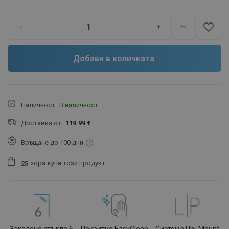
favorite_border
-
+
Добави в количката
Наличност:
В наличност
Доставка от:
119.99 €
Връщане до 100 дни
хора
купи този продукт.
2
5
Закалено стъкло 6
Покритие EasyClean
Система Uni-Mount