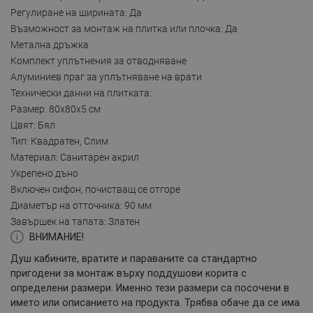
Регулиране на ширината: Да
Възможност за монтаж на плитка или плочка: Да
Метална дръжка
Комплект уплътнения за отводняване
Алуминиев праг за уплътняване на врати
Технически данни на плитката:
Размер: 80x80x5 см
Цвят: Бял
Тип: Квадратен, Слим
Материал: Санитарен акрил
Укрепено дъно
Включен сифон, почистващ се отгоре
Диаметър на отточника: 90 мм
Завършек на тапата: Златен
ВНИМАНИЕ!
Душ кабините, вратите и параваните са стандартно
пригодени за монтаж върху поддушови корита с
определени размери. Именно тези размери са посочени в
името или описанието на продукта. Трябва обаче да се има