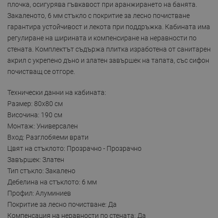
плочка, осигурява гъвкавост при аранжирането на банята.
Закаленото, 6 мм стъкло с покритие за лесно почистване
гарантира устойчивост и лекота при поддръжка. Кабината има
регулиране на ширината и компенсиране на неравности по
стената. Комплектът съдържа плитка изработена от санитарен
акрил с укрепено дъно и златен завършек на тапата, със сифон
почистващ се отгоре.
Технически данни на кабината:
Размер: 80x80 см
Височина: 190 см
Монтаж: Универсален
Вход: Разглобяеми врати
Цвят на стъклото: Прозрачно - Прозрачно
Завършек: Златен
Тип стъкло: Закалено
Дебелина на стъклото: 6 мм
Профил: Алуминиев
Покритие за лесно почистване: Да
Компенсация на неравности по стената: Да