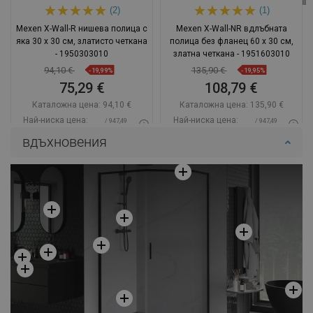
(2)
(1)
Mexen X-Wall-R нишева полица с
Mexen X-Wall-NR вдлъбната
яка 30 x 30 см, златисто четкана
полица без фланец 60 x 30 см,
- 1950303010
златна четкана - 1951603010
94,10 €
135,90 €
-19,99%
-19,95%
75,29 €
108,79 €
Каталожна цена:
94,10 €
Каталожна цена:
135,90 €
Най-ниска цена:
Най-ниска цена:
/ 947,49
/ 947,49
75,29 €
108,79 €
BGN
BGN
вдъхновения
Наличност:
В наличност
Наличност:
В наличност
Добави в количката
Добави в количката
Сравнете
favorite_border
Любима
Сравнете
favorite_border
Любима