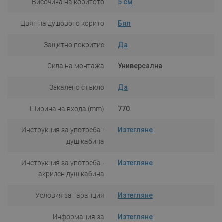
Височина на коритото
5 см
Цвят на душовото корито
Бял
Защитно покритие
Да
Сила на монтажа
Универсална
Закалено стъкло
Да
Ширина на входа (mm)
770
Инструкция за употреба -
Изтегляне
душ кабина
Инструкция за употреба -
Изтегляне
акрилен душ кабина
Условия за гаранция
Изтегляне
Информация за
Изтегляне