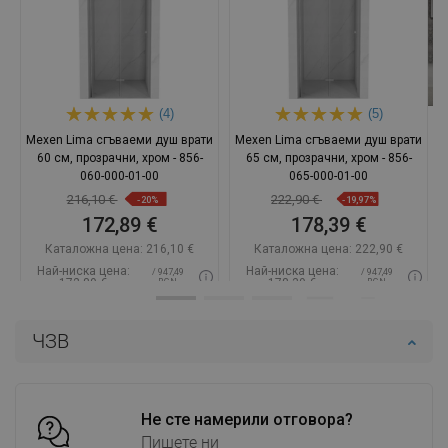
(4)
(5)
Mexen Lima сгъваеми душ врати
Mexen Lima сгъваеми душ врати
60 см, прозрачни, хром - 856-
65 см, прозрачни, хром - 856-
060-000-01-00
065-000-01-00
216,10 €
222,90 €
-20%
-19,97%
172,89 €
178,39 €
Каталожна цена:
216,10 €
Каталожна цена:
222,90 €
Най-ниска цена:
Най-ниска цена:
/ 947,49
/ 947,49
172,89 €
178,39 €
BGN
BGN
Наличност:
В наличност
Наличност:
В наличност
ЧЗВ
Добави в количката
Добави в количката
Сравнете
favorite_border
Любима
Сравнете
favorite_border
Любима
Не сте намерили отговора?
Пишете ни