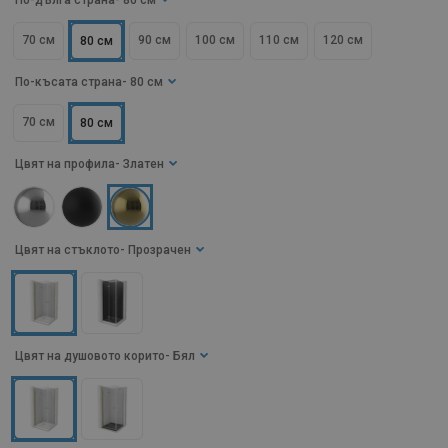
По-дълга страна
- 80 см
70 см
90 см
100 см
110 см
120 см
80 см
По-късата страна
- 80 см
70 см
80 см
Цвят на профила
- Златен
Цвят на стъклото
- Прозрачен
Цвят на душовото корито
- Бял