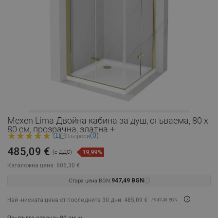
Mexen Lima Двойна кабина за душ, сгъваема, 80 x
80 см, прозрачна, златна +
(0)
(1)
Въпроси
485,09 €
19,99%
(с ДДС)
Каталожна цена:
606,30 €
Стара цена BGN:
947,49 BGN
Най -ниската цена от последните 30 дни: 485,09 €
/ 947,49 BGN