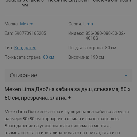
мм
Марка:
Mexen
Серия:
Lima
Ean:
5907709165205
Индекс:
856-080-080-50-02-
4010G
Тип:
Квадратен
По-дълга страна:
80 см
По-късата страна:
80 см
Височина:
190 см
Описание
Mexen Lima Двойна кабина за душ, сгъваема, 80 x
80 см, прозрачна, златна +
Mexen Lima Duo е елегантна и функционална кабинка за душ с
размери 80x80 см с прозрачно стъкло и златен завършек.
Благодарение на универсалната система за монтаж,
възможността за инсталиране както на плитка, така и на