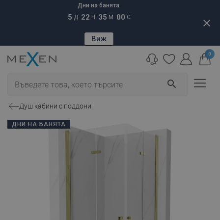
Дни на банята:
5
22
34
59
Д
Ч
М
С
close
Виж
0
search
Душ кабини с поддони
ДНИ НА БАНЯТА