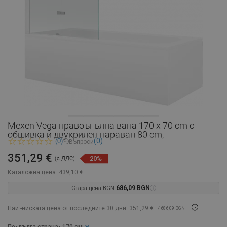
Mexen Vega правоъгълна вана 170 x 70 cm с
обшивка и двукрилен параван 80 cm,
(0)
(0)
Въпроси
351,29 €
20%
(с ДДС)
Каталожна цена:
439,10 €
Стара цена BGN:
686,09 BGN
Най -ниската цена от последните 30 дни: 351,29 €
/ 686,09 BGN