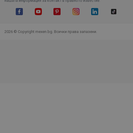
нашата информация за контакт в правното известие.
Facebook
YouTube
Pinterest
Instagram Feed
LinkedIn
TikTok
2026 © Copyright mexen.bg. Всички права запазени.