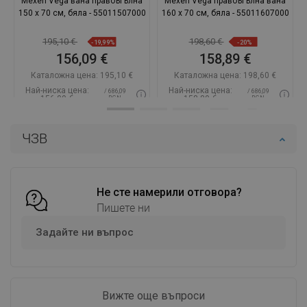
Mexen Vega вана правоъгълна
Mexen Vega правоъгълна вана
150 x 70 см, бяла - 55011507000
160 x 70 см, бяла - 55011607000
195,10 €
198,60 €
-19,99%
-20%
156,09 €
158,89 €
Каталожна цена:
195,10 €
Каталожна цена:
198,60 €
Най-ниска цена:
Най-ниска цена:
/ 686,09
/ 686,09
156,09 €
158,89 €
BGN
BGN
Наличност:
В наличност
Наличност:
В наличност
ЧЗВ
Добави в количката
Добави в количката
Сравнете
favorite_border
Любима
Сравнете
favorite_border
Любима
Не сте намерили отговора?
Пишете ни
Задайте ни въпрос
Вижте още въпроси