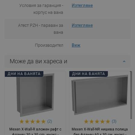
Условия за гаранция -
Изтегляне
корпус на вана
Атест PZH - параван за
Изтегляне
вана
Производител
Виж
Може да ви хареса и
ДНИ НА БАНЯТА
ДНИ НА БАНЯТА
(2)
(3)
Mexen X-Wall-R вложен рафт с
Mexen X-Wall-NR нишева полица
фланец 30 x 30 cm, инокс -
без фланец 60 x 30 см, инокс -