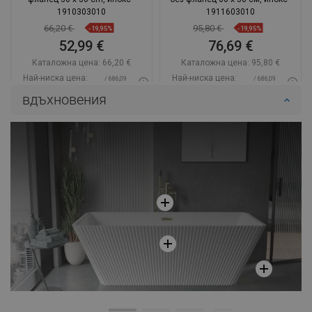
1910303010
1911603010
66,20 €
95,80 €
-19,95%
-19,95%
52,99 €
76,69 €
Каталожна цена:
66,20 €
Каталожна цена:
95,80 €
Най-ниска цена:
Най-ниска цена:
/ 686,09
/ 686,09
52,99 €
76,69 €
BGN
BGN
вдъхновения
Наличност:
В наличност
Наличност:
В наличност
Добави в количката
Добави в количката
Сравнете
favorite_border
Любима
Сравнете
favorite_border
Любима