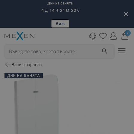
Дни на банята:
4
14
21
21
Д
Ч
М
С
close
Виж
0
search
Вани с параван
ДНИ НА БАНЯТА