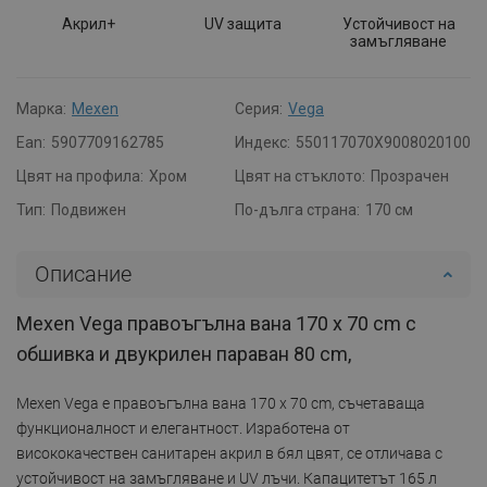
Акрил+
UV защита
Устойчивост на
замъгляване
Марка:
Mexen
Серия:
Vega
Ean:
5907709162785
Индекс:
550117070X9008020100
Цвят на профила:
Хром
Цвят на стъклото:
Прозрачен
Тип:
Подвижен
По-дълга страна:
170 см
Описание
Mexen Vega правоъгълна вана 170 x 70 cm с
обшивка и двукрилен параван 80 cm,
Mexen Vega е правоъгълна вана 170 x 70 cm, съчетаваща
функционалност и елегантност. Изработена от
висококачествен санитарен акрил в бял цвят, се отличава с
устойчивост на замъгляване и UV лъчи. Капацитетът 165 л