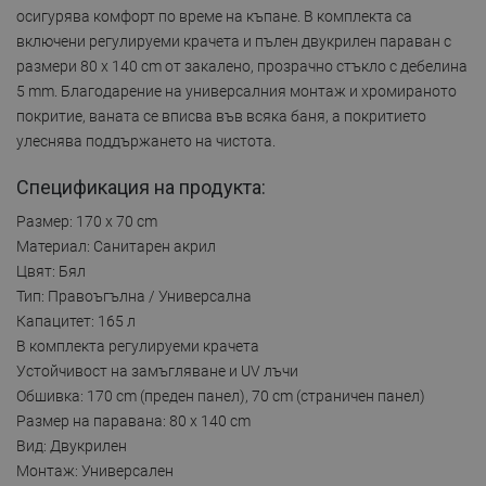
осигурява комфорт по време на къпане. В комплекта са
включени регулируеми крачета и пълен двукрилен параван с
размери 80 x 140 cm от закалено, прозрачно стъкло с дебелина
5 mm. Благодарение на универсалния монтаж и хромираното
покритие, ваната се вписва във всяка баня, а покритието
улеснява поддържането на чистота.
Спецификация на продукта:
Размер: 170 x 70 cm
Материал: Санитарен акрил
Цвят: Бял
Тип: Правоъгълна / Универсална
Капацитет: 165 л
В комплекта регулируеми крачета
Устойчивост на замъгляване и UV лъчи
Обшивка: 170 cm (преден панел), 70 cm (страничен панел)
Размер на паравана: 80 x 140 cm
Вид: Двукрилен
Монтаж: Универсален