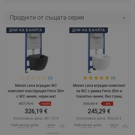
Продукти от същата серия
ДНИ НА БАНЯТА
ДНИ НА БАНЯТА
(0)
(4)
Mexen Lena вграден WC
Mexen Lena вграден комплект
комплект конструкция Fenix Slim
за WC с рамка Fenix Slim и
с WC чиния, черен мат
тоалетна чиния, бял гланц
407,70 €
306,60 €
-19,99%
-20%
326,19 €
245,29 €
Каталожна цена:
407,70 €
Каталожна цена:
306,60 €
Най-ниска цена:
Най-ниска цена:
/ 490,09
/ 490,09
326,19 €
245,29 €
BGN
BGN