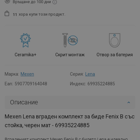
Връщане до 100 дни
хора
купи този продукт.
1
1
Ceramika+
Скрит монтаж
Отвор за батерия
Марка:
Mexen
Серия:
Lena
Ean:
5907709164048
Индекс:
69935224885
Описание
Mexen Lena вграден комплект за биде Fenix B със
стойка, черен мат - 69935224885
Вграденият комплект Mexen Fenix B с бидето Lena е идеално