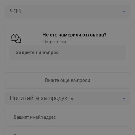
Наличност:
В наличност
Наличност:
В наличност
ЧЗВ
Добави в количката
Добави в количката
Сравнете
favorite_border
Любима
Сравнете
favorite_border
Любима
Не сте намерили отговора?
Пишете ни
Задайте ни въпрос
Вижте още въпроси
Попитайте за продукта