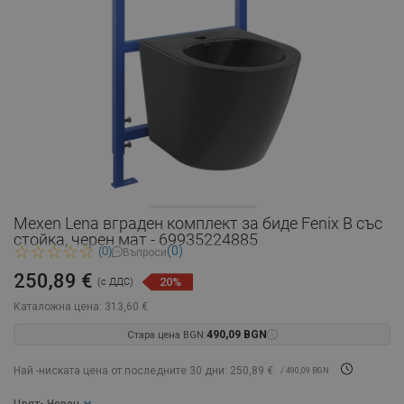
Mexen Lena вграден комплект за биде Fenix B със
стойка, черен мат - 69935224885
(0)
(0)
Въпроси
250,89 €
20%
(с ДДС)
Каталожна цена:
313,60 €
Стара цена BGN:
490,09 BGN
Най -ниската цена от последните 30 дни: 250,89 €
/ 490,09 BGN