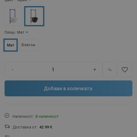
Цвят
- Черен
Площ
- Мат
Блясък
Мат
favorite_border
-
+
Добави в количката
Наличност:
В наличност
Доставка от:
42.99 €