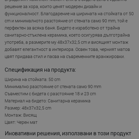
решение за хора, които ценят модерен дизайн и
функционалност. Благодарение на ширината на стойката от 50
cm и минималното разстояние от стената само 90 mm, той е
перфектен за всяка баня. Бидето е изработено от трайна
санитарно-стъклена керамика, което осигурява дълготрайна
употреба, а размерите му 48x37x32,5 cm и висящият монтаж
добавят елегантност в интериора. Освен това, черният матов
цвят придава стил и пасва на съвременните аранжировки.
Спецификация на продукта:
Ширина на стойката: 50 cm
Минимално разстояние от стената само 90 mm
Съвместим с бидета с разстояние 18 и 23 cm
Материал на бидето: Санитарна керамика
Размер: 48x37x32,5 cm
Монтаж: Висящ
Цвят: Черен мат
Иновативни решения, използвани в този продукт