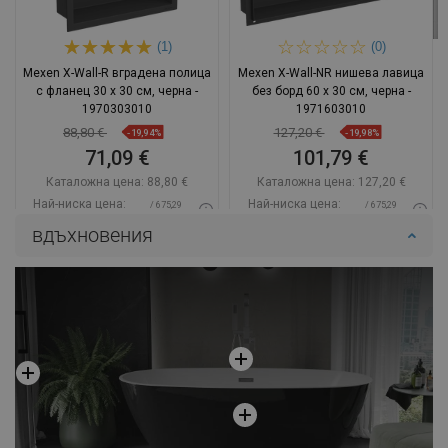
(1)
(0)
Mexen X-Wall-R вградена полица
Mexen X-Wall-NR нишева лавица
с фланец 30 x 30 см, черна -
без борд 60 x 30 см, черна -
1970303010
1971603010
88,80 €
127,20 €
-19,94%
-19,98%
71,09 €
101,79 €
Каталожна цена:
88,80 €
Каталожна цена:
127,20 €
Най-ниска цена:
Най-ниска цена:
/ 675,29
/ 675,29
71,09 €
101,79 €
BGN
BGN
вдъхновения
Наличност:
В наличност
Наличност:
В наличност
Добави в количката
Добави в количката
Сравнете
favorite_border
Любима
Сравнете
favorite_border
Любима