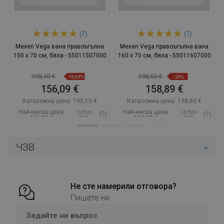
(7)
(7)
Mexen Vega вана правоъгълна
Mexen Vega правоъгълна вана
150 x 70 см, бяла - 55011507000
160 x 70 см, бяла - 55011607000
195,10 €
198,60 €
-19,99%
-20%
156,09 €
158,89 €
Каталожна цена:
195,10 €
Каталожна цена:
198,60 €
Най-ниска цена:
Най-ниска цена:
/ 675,29
/ 675,29
156,09 €
158,89 €
BGN
BGN
Наличност:
В наличност
Наличност:
В наличност
ЧЗВ
Добави в количката
Добави в количката
Сравнете
favorite_border
Любима
Сравнете
favorite_border
Любима
Не сте намерили отговора?
Пишете ни
Задайте ни въпрос