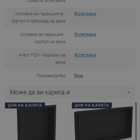
правоъгълна вана
Условия на гаранцията -
Изтегляне
корпус и преграда за вана
Условия за гаранция -
Изтегляне
корпус на вана
Атест PZH - параван за
Изтегляне
вана
Производител
Виж
Може да ви хареса и
ДНИ НА БАНЯТА
ДНИ НА БАНЯТА