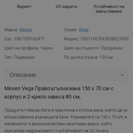
Акрил+
UV защита
Устойчивост на
замъгляване
Марка:
Mexen
Серия:
Vega
Ean:
5907709162471
Индекс:
550115070X9008027000
Цвят на профила:
Черен
Цвят на стъклото:
Прозрачен
Тип:
Подвижен
По-дълга страна:
150 см
Описание
Mexen Vega Правоъгълна вана 150 x 70 см с
корпус и 2-крило завеса 80 см,
Продуктът Мексен Вега е практична и стилна вана, която ще се
впише идеално във вашата баня. Размерите ѝ са 150 x 70 cm, а
материалът е висококачествен санитарен акрил, който
осигурява издръжливост и устойчивост на UV лъчи и