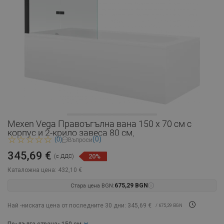
Mexen Vega Правоъгълна вана 150 x 70 см с
корпус и 2-крило завеса 80 см,
(0)
(0)
Въпроси
345,69 €
20%
(с ДДС)
Каталожна цена:
432,10 €
Стара цена BGN:
675,29 BGN
Най -ниската цена от последните 30 дни: 345,69 €
/ 675,29 BGN