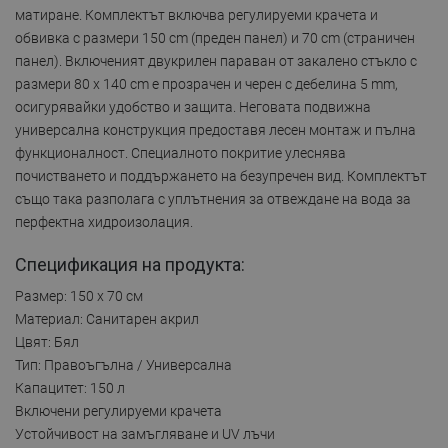
матиране. Комплектът включва регулируеми крачета и
обвивка с размери 150 cm (преден панел) и 70 cm (страничен
панел). Включеният двукрилен параван от закалено стъкло с
размери 80 x 140 cm е прозрачен и черен с дебелина 5 mm,
осигурявайки удобство и защита. Неговата подвижна
универсална конструкция предоставя лесен монтаж и пълна
функционалност. Специалното покритие улеснява
почистването и поддържането на безупречен вид. Комплектът
също така разполага с уплътнения за отвеждане на вода за
перфектна хидроизолация.
Спецификация на продукта:
Размер: 150 x 70 см
Материал: Санитарен акрил
Цвят: Бял
Тип: Правоъгълна / Универсална
Капацитет: 150 л
Включени регулируеми крачета
Устойчивост на замъгляване и UV лъчи