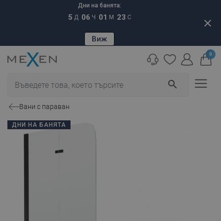
Дни на банята:
5
06
01
22
Д
Ч
М
С
close
Виж
0
search
Вани с параван
ДНИ НА БАНЯТА