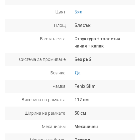
Цвят
Бял
Площ
Блясък
В комплекта
Структура + тоалетна
чиния + капак
Система за промиване
Без ръб
Без яка
Да
Рамка
Fenix Slim
Височина на рамката
112 см
Ширина на рамката
50 см
Механизъм
Механичен
Монтаж на бутон
Отпред