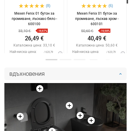
(8)
(6)
Mexen Fenix 01 бутон за
Mexen Fenix 01 бутон за
промиване, лъскаво бяло -
промиване, лъскав хром -
600100
600101
33,10 €
50,60 €
-19,97%
-19,98%
26,49 €
40,49 €
Каталожна цена:
33,10 €
Каталожна цена:
50,60 €
Най-ниска цена:
Най-ниска цена:
/ 620,79
/ 620,79
26,49 €
40,49 €
BGN
BGN
Наличност:
В наличност
Наличност:
В наличност
вдъхновения
Добави в количката
Добави в количката
Сравнете
favorite_border
Любима
Сравнете
favorite_border
Любима