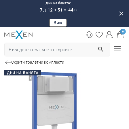
Дни на банята:
7
12
51
43
Д
Ч
М
С
close
Виж
0
search
Скрити тоалетни комплекти
ДНИ НА БАНЯТА