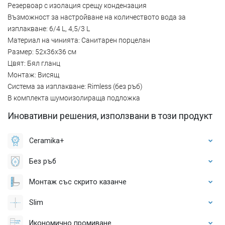
Резервоар с изолация срещу кондензация
Възможност за настройване на количеството вода за
изплакване: 6/4 L, 4,5/3 L
Материал на чинията: Санитарен порцелан
Размер: 52x36x36 см
Цвят: Бял гланц
Монтаж: Висящ
Система за изплакване: Rimless (без ръб)
В комплекта шумоизолираща подложка
Иновативни решения, използвани в този продукт
Ceramika+
Без ръб
Монтаж със скрито казанче
Slim
Икономично промиване