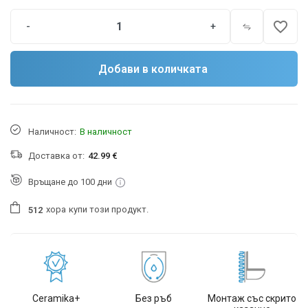
favorite_border
-
+
Добави в количката
Наличност:
В наличност
Доставка от:
42.99 €
Връщане до 100 дни
хора
купи този продукт.
5
1
2
Ceramika+
Без ръб
Монтаж със скрито