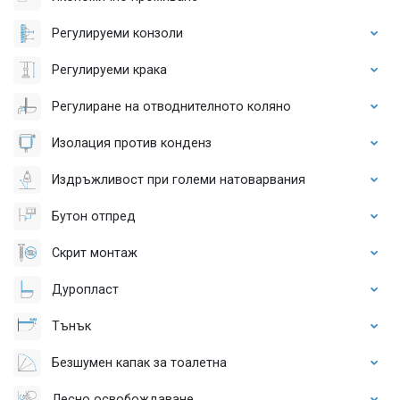
Регулируеми конзоли
Регулируеми крака
Регулиране на отводнителното коляно
Изолация против конденз
Издръжливост при големи натоварвания
Бутон отпред
Скрит монтаж
Дуропласт
Тънък
Безшумен капак за тоалетна
Лесно освобождаване