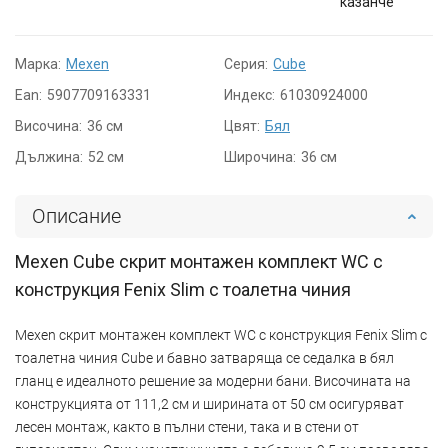
казанче
Марка:
Mexen
Серия:
Cube
Ean:
5907709163331
Индекс:
61030924000
Височина:
36 см
Цвят:
Бял
Дължина:
52 см
Широчина:
36 см
Описание
Mexen Cube скрит монтажен комплект WC с
конструкция Fenix Slim с тоалетна чиния
Mexen скрит монтажен комплект WC с конструкция Fenix Slim с
тоалетна чиния Cube и бавно затваряща се седалка в бял
гланц е идеалното решение за модерни бани. Височината на
конструкцията от 111,2 см и ширината от 50 см осигуряват
лесен монтаж, както в пълни стени, така и в стени от