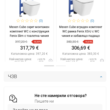
(0)
(0)
Mexen Cube скрит монтажен
Mexen Cube вграден комплект
комплект WC с конструкция
WC рамка Fenix XS-U с WC
Fenix Slim с тоалетна чиния
чиния и забавящо падащо
397,20 €
383,30 €
-19,99%
-19,99%
317,79 €
306,69 €
Каталожна цена:
397,20 €
Каталожна цена:
383,30 €
Най-ниска цена:
Най-ниска цена:
/ 620,79
/ 620,79
317,79 €
306,69 €
BGN
BGN
Наличност:
В наличност
Наличност:
В наличност
ЧЗВ
Добави в количката
Добави в количката
Сравнете
favorite_border
Любима
Сравнете
favorite_border
Любима
Не сте намерили отговора?
Пишете ни