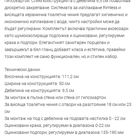
гипсокартон. Слим конструкцията с дебелина 9,5 см позволява
дискретно закрепване. Системата за изплакване Rimless и
висящата керамична тоалетна чиния предлагат хигиенично и
икономично изплакване с вода, чиито настройки може да
бъдат регулирани. Комплектът включва практични аксесоари
като шумоизолираща подложка и оцинковани, регулируеми
крака и подпори. Елегантният санитарен порцелан и
завършекът в бял гланц добавят класа и естетика, правейки
този комплект не само функционален, но и стилен избор.
Технически данни:
Височина на конструкцията: 111,2 см
Ширина на конструкцията: 50 см
Дебелина на конструкцията: 9,5 см
За монтаж в пълна стена или стена от гипсокартон
За висяща тоалетна чиния с отвори на разстояние 18 см или 23
см
За монтаж на под с дебелина на подовата настилка 0 - 22 см
Оцинковани крака, регулируеми в диапазона 0-22 см
Оцинковани подпори, регулируеми в диапазона 135-190 мм