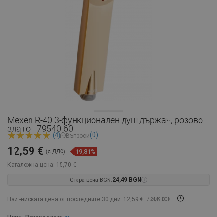
Mexen R-40 3-функционален душ държач, розово
злато - 79540-60
(0)
(4)
Въпроси
12,59 €
19,81%
(с ДДС)
Каталожна цена:
15,70 €
Стара цена BGN:
24,49 BGN
Най -ниската цена от последните 30 дни: 12,59 €
/ 24,49 BGN