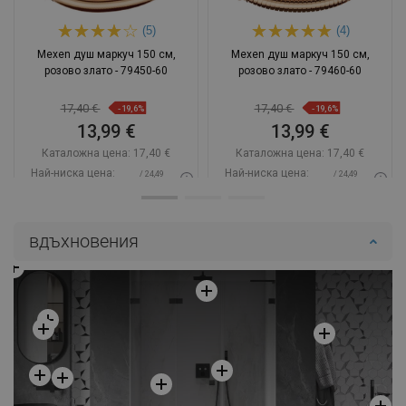
(5)
(4)
Mexen душ маркуч 150 см,
Mexen душ маркуч 150 см,
розово злато - 79450-60
розово злато - 79460-60
17,40 €
17,40 €
-19,6%
-19,6%
13,99 €
13,99 €
Каталожна цена:
17,40 €
Каталожна цена:
17,40 €
Най-ниска цена:
Най-ниска цена:
/ 24,49
/ 24,49
13,99 €
13,99 €
BGN
BGN
Наличност:
В наличност
Наличност:
2026-09-08
вдъхновения
Добави в количката
Добави в количката
Сравнете
favorite_border
Любима
Сравнете
favorite_border
Любима