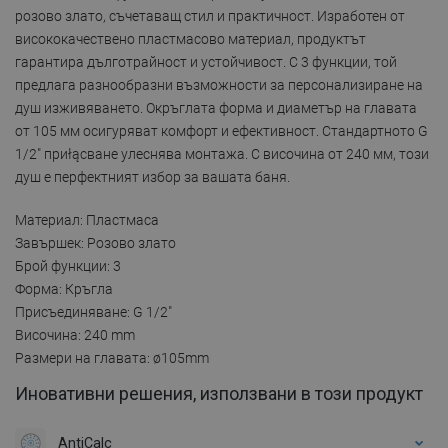
розово злато, съчетаващ стил и практичност. Изработен от
висококачествено пластмасово материал, продуктът
гарантира дълготрайност и устойчивост. С 3 функции, той
предлага разнообразни възможности за персонализиране на
душ изживяването. Окръглата форма и диаметър на главата
от 105 мм осигуряват комфорт и ефективност. Стандартното G
1/2" приłącване улеснява монтажа. С височина от 240 мм, този
душ е перфектният избор за вашата баня.
Материал: Пластмаса
Завършек: Розово злато
Брой функции: 3
Форма: Кръгла
Присъединяване: G 1/2"
Височина: 240 mm
Размери на главата: ø105mm
Иновативни решения, използвани в този продукт
AntiCalc