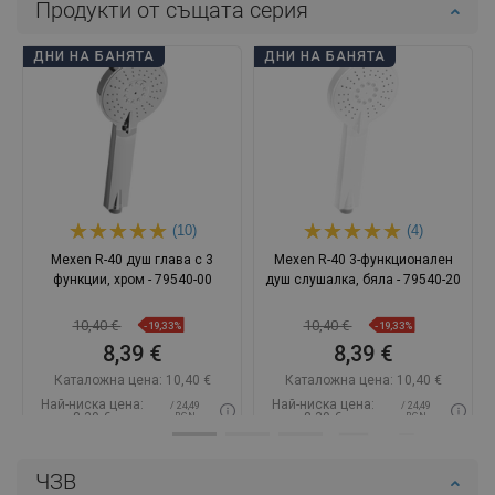
Продукти от същата серия
ДНИ НА БАНЯТА
ДНИ НА БАНЯТА
(10)
(4)
Mexen R-40 душ глава с 3
Mexen R-40 3-функционален
функции, хром - 79540-00
душ слушалка, бяла - 79540-20
10,40 €
10,40 €
-19,33%
-19,33%
8,39 €
8,39 €
Каталожна цена:
10,40 €
Каталожна цена:
10,40 €
Най-ниска цена:
Най-ниска цена:
/ 24,49
/ 24,49
8,39 €
8,39 €
BGN
BGN
Наличност:
В наличност
Наличност:
В наличност
ЧЗВ
Добави в количката
Добави в количката