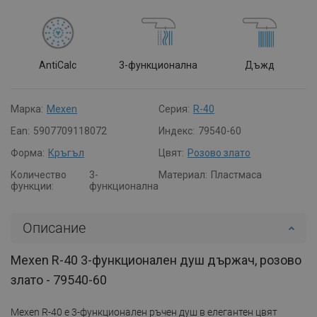
AntiCalc
3-функционална
Дъжд
Марка:
Mexen
Серия:
R-40
Ean:
5907709118072
Индекс:
79540-60
Форма:
Кръгъл
Цвят:
Розово злато
Количество
3-
Материал:
Пластмаса
функции:
функционална
Описание
Mexen R-40 3-функционален душ държач, розово
злато - 79540-60
Mexen R-40 е 3-функционален ръчен душ в елегантен цвят