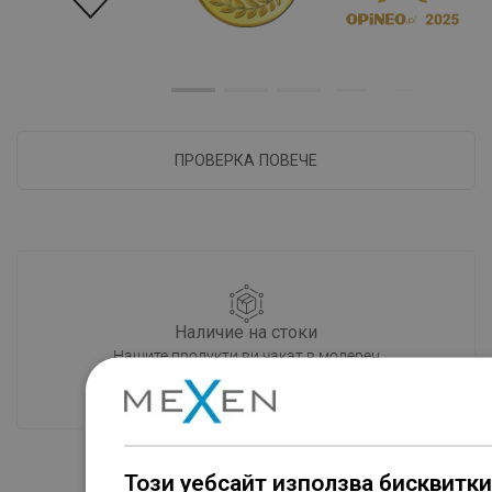
ПРОВЕРКА ПОВЕЧЕ
Наличие на стоки
Нашите продукти ви чакат в модерен
склад.Винаги готов за изпращане!
Този уебсайт използва бисквитки