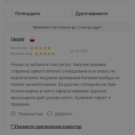
Потвърдено
Други варианти
Мнението се отнася до този продукт
OktaW
Качество:
01-01-2021
Външен вид:
Реших се за баня в стил ретро. Закупих красива
старинна самостоятелно стояща вана и се оказа, че
класическите, модерни хромирани батерии изобщо не
пасват на моята визия. За щастие, попаднах на тази
полска марка, в чиято оферта намерих чудесни
аксесоари в цвят розово злато. Крайният ефект е
приказен.
Предимства
-
Дефекти
-
Покажете оригиналния коментар