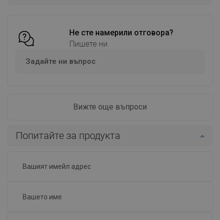
Сравнете
favorite_border
Любима
Сравнете
favorite_border
Любима
Не сте намерили отговора?
Пишете ни
Задайте ни въпрос
Вижте още въпроси
Попитайте за продукта