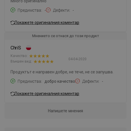
Много оригинално
Предимства
-
Дефекти
-
Покажете оригиналния коментар
Мнението се отнася до този продукт
ChriS
Качество:
04-04-2020
Външен вид:
Продуктът е направен добре, не тече, не се запушва.
Предимства
добро качество
Дефекти
-
Покажете оригиналния коментар
Напишете мнения