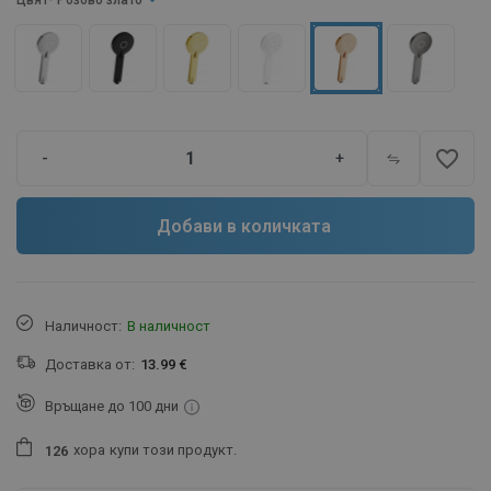
Цвят
- Розово злато
favorite_border
-
+
Добави в количката
Наличност:
В наличност
Доставка от:
13.99 €
Връщане до 100 дни
хора
купи този продукт.
1
2
6