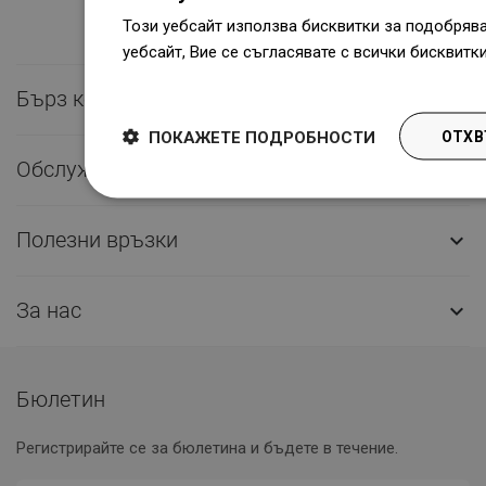
Този уебсайт използва бисквитки за подобряв
уебсайт, Вие се съгласявате с всички бисквитк
Dowiedz się więcej
Бърз контакт

ПОКАЖЕТЕ ПОДРОБНОСТИ
ОТХВ
Обслужване на клиенти

Полезни връзки

За нас

Бюлетин
Регистрирайте се за бюлетина и бъдете в течение.