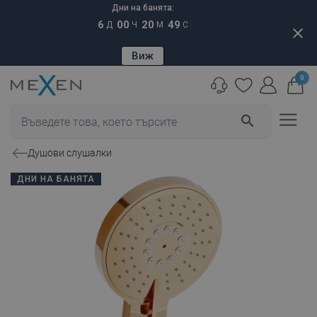
Дни на банята:
6
00
20
48
Д
Ч
М
С
close
Виж
0
search
Душови слушалки
ДНИ НА БАНЯТА