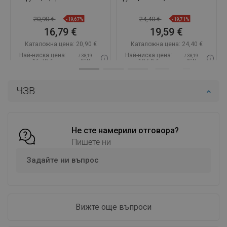
20,90 €
24,40 €
-19,67%
-19,71%
16,79 €
19,59 €
Каталожна цена:
20,90 €
Каталожна цена:
24,40 €
Най-ниска цена:
Най-ниска цена:
/ 38,19
/ 38,19
16,79 €
19,59 €
BGN
BGN
Наличност:
В наличност
Наличност:
В наличност
ЧЗВ
Добави в количката
Добави в количката
Сравнете
favorite_border
Любима
Сравнете
favorite_border
Любима
Не сте намерили отговора?
Пишете ни
Задайте ни въпрос
Вижте още въпроси