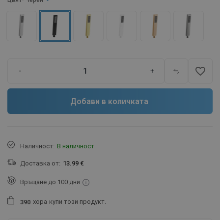
Цвят
- Черен
favorite_border
-
+
Добави в количката
Наличност:
В наличност
Доставка от:
13.99 €
Връщане до 100 дни
хора
купи този продукт.
3
9
0