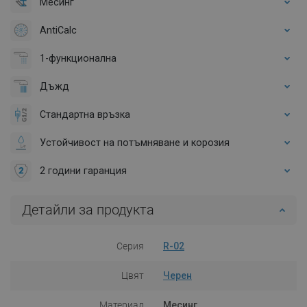
Месинг
AntiCalc
1-функционална
Дъжд
Стандартна връзка
Устойчивост на потъмняване и корозия
2 години гаранция
Детайли за продукта
Серия
R-02
Цвят
Черен
Материал
Месинг