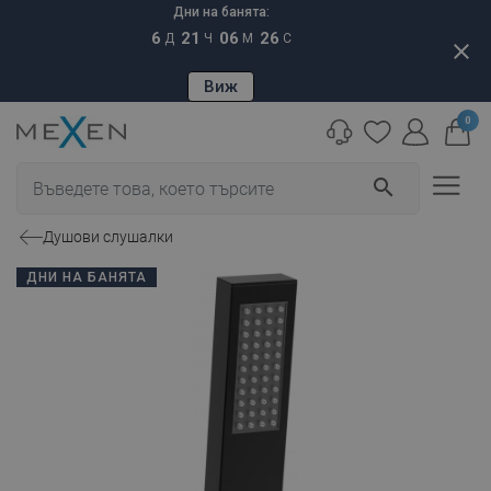
Дни на банята:
6
21
06
25
Д
Ч
М
С
close
Виж
0
search
Душови слушалки
ДНИ НА БАНЯТА