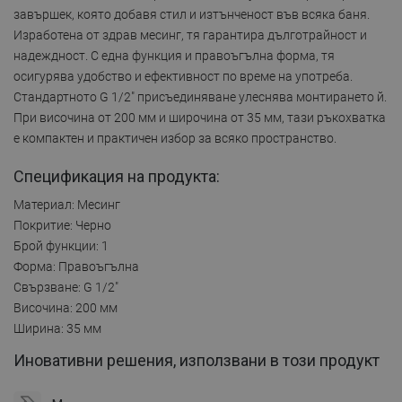
завършек, която добавя стил и изтънченост във всяка баня.
Изработена от здрав месинг, тя гарантира дълготрайност и
надеждност. С една функция и правоъгълна форма, тя
осигурява удобство и ефективност по време на употреба.
Стандартното G 1/2" присъединяване улеснява монтирането й.
При височина от 200 мм и широчина от 35 мм, тази ръкохватка
е компактен и практичен избор за всяко пространство.
Спецификация на продукта:
Материал: Месинг
Покритие: Черно
Брой функции: 1
Форма: Правоъгълна
Свързване: G 1/2"
Височина: 200 мм
Ширина: 35 мм
Иновативни решения, използвани в този продукт