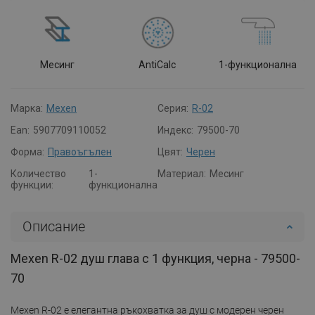
Месинг
AntiCalc
1-функционална
Марка:
Mexen
Серия:
R-02
Ean:
5907709110052
Индекс:
79500-70
Форма:
Правоъгълен
Цвят:
Черен
Количество
1-
Материал:
Месинг
функции:
функционална
Описание
Mexen R-02 душ глава с 1 функция, черна - 79500-
70
Mexen R-02 е елегантна ръкохватка за душ с модерен черен