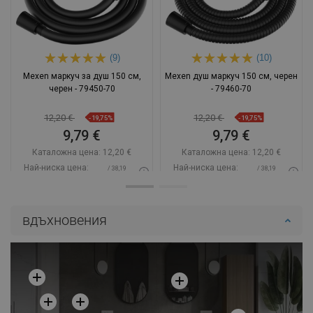
(9)
(10)
Mexen маркуч за душ 150 см,
Mexen душ маркуч 150 см, черен
черен - 79450-70
- 79460-70
12,20 €
12,20 €
-19,75%
-19,75%
9,79 €
9,79 €
Каталожна цена:
12,20 €
Каталожна цена:
12,20 €
Най-ниска цена:
Най-ниска цена:
/ 38,19
/ 38,19
9,79 €
9,79 €
BGN
BGN
Наличност:
В наличност
Наличност:
В наличност
вдъхновения
Добави в количката
Добави в количката
Сравнете
favorite_border
Любима
Сравнете
favorite_border
Любима