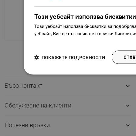
Наличие на стоки
Този уебсайт използва бисквитки
Нашите продукти ви чакат в модерен
Този уебсайт използва бисквитки за подобряв
склад.Винаги готов за изпращане!
уебсайт, Вие се съгласявате с всички бисквитк
Dowiedz się więcej
ПОКАЖЕТЕ ПОДРОБНОСТИ
ОТХВ
Бърз контакт

Обслужване на клиенти

Полезни връзки
