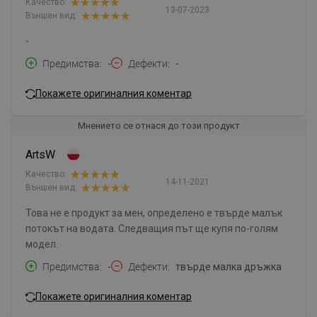
Качество:
13-07-2023
Външен вид:
-
Предимства
-
Дефекти
-
Покажете оригиналния коментар
Мнението се отнася до този продукт
ArtsW
Качество:
14-11-2021
Външен вид:
Това не е продукт за мен, определено е твърде малък
потокът на водата. Следващия път ще купя по-голям
модел.
Предимства
-
Дефекти
твърде малка дръжка
Покажете оригиналния коментар