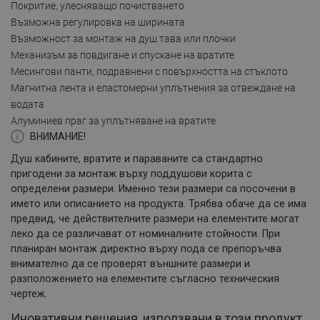
Покритие, улесняващо почистването
Възможна регулировка на ширината
Възможност за монтаж на душ тава или плочки
Механизъм за повдигане и спускане на вратите
Месингови панти, подравнени с повърхността на стъклото
Магнитна лента и еластомерни уплътнения за отвеждане на
водата
Алуминиев праг за уплътняване на вратите
ВНИМАНИЕ!
Душ кабините, вратите и параваните са стандартно
пригодени за монтаж върху поддушови корита с
определени размери. Именно тези размери са посочени в
името или описанието на продукта. Трябва обаче да се има
предвид, че действителните размери на елементите могат
леко да се различават от номиналните стойности. При
планиран монтаж директно върху пода се препоръчва
внимателно да се проверят външните размери и
разположението на елементите съгласно техническия
чертеж.
Иновативни решения, използвани в този продукт