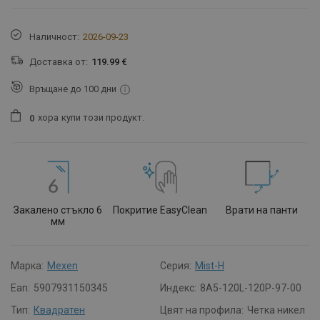
Наличност:
2026-09-23
Доставка от:
119.99 €
Връщане до 100 дни
хора
купи този продукт.
0
Закалено стъкло 6
Покритие EasyClean
Врати на панти
мм
Марка:
Mexen
Серия:
Mist-H
Ean:
5907931150345
Индекс:
8A5-120L-120P-97-00
Тип:
Квадратен
Цвят на профила:
Четка никел