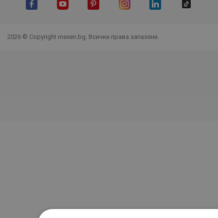
Facebook
YouTube
Pinterest
Instagram Feed
LinkedIn
TikTok
2026 © Copyright mexen.bg. Всички права запазени.