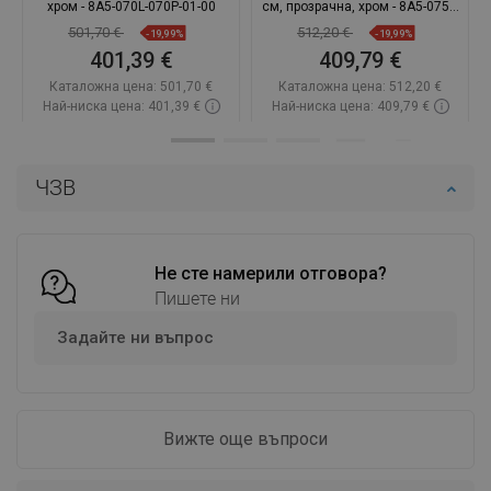
хром - 8A5-070L-070P-01-00
см, прозрачна, хром - 8A5-075L-
070P-01-00
501,70 €
512,20 €
-19,99%
-19,99%
401,39 €
409,79 €
Каталожна цена:
501,70 €
Каталожна цена:
512,20 €
Най-ниска цена: 401,39 €
Най-ниска цена: 409,79 €
Наличност:
В наличност
Наличност:
В наличност
Добави в количката
Добави в количката
ЧЗВ
Сравнете
favorite_border
Любима
Сравнете
favorite_border
Любима
Не сте намерили отговора?
Пишете ни
Задайте ни въпрос
Вижте още въпроси