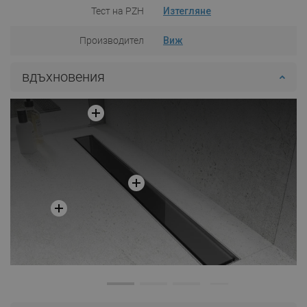
Тест на PZH
Изтегляне
Производител
Виж
вдъхновения