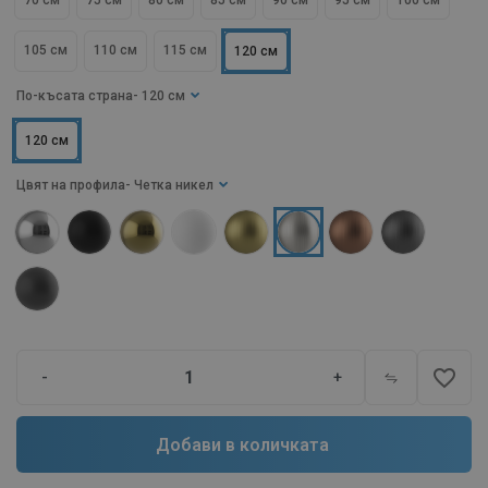
70 см
75 см
80 см
85 см
90 см
95 см
100 см
105 см
110 см
115 см
120 см
По-късата страна
- 120 см
120 см
Цвят на профила
- Четка никел
favorite_border
-
+
Добави в количката