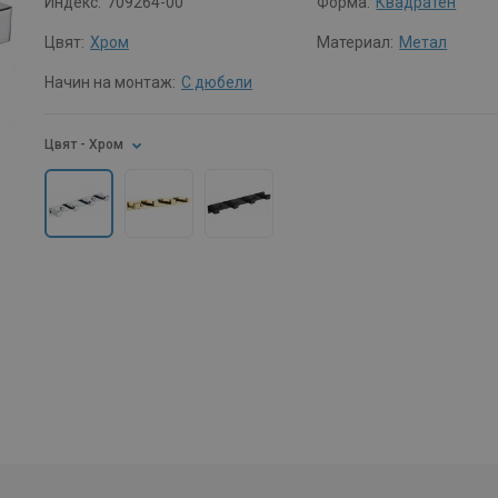
Индекс:
709264-00
Форма:
Квадратен
Цвят:
Хром
Материал:
Метал
Начин на монтаж:
С дюбели
Цвят
- Хром