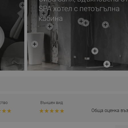
SPA хотел с петоъгълна
кабина
ство
Външен вид
Обща оценка въз