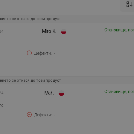
нието се отнася до този продукт
Становище, по
Miro K.
24
Дефекти
-
нието се отнася до този продукт
Становище, по
Mał .
24
то.
Дефекти
-