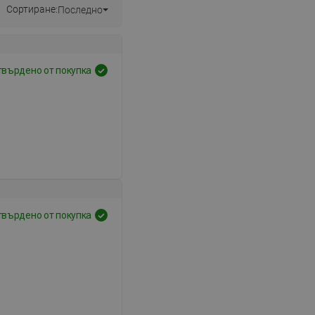
Сортиране:
Последно
твърдено от покупка
твърдено от покупка