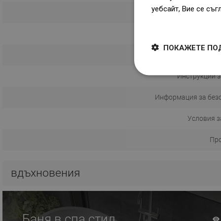
уебсайт, Вие се съг
Начин
Dowiedz się więcej
ПОКАЖЕТЕ ПО
Разстояние 
Инструкции з
Информация за без
Условия з
Пр
вдъхновения
Баня в спа стил