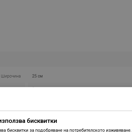
Широчина
25 см
Височина
3 см
Цвят
Хром
Материал
Метал
използва бисквитки
Форма
Квадратен
зва бисквитки за подобряване на потребителското изживяване