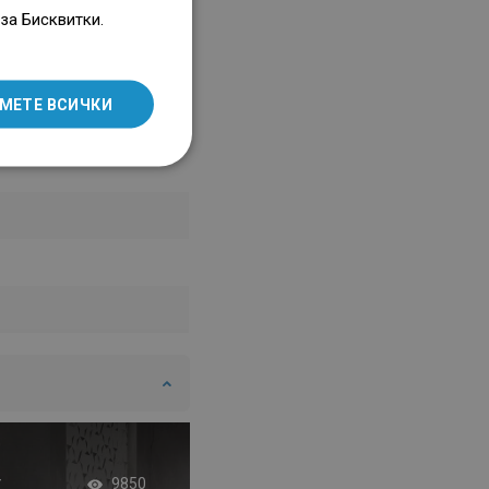
ENGLISH
за Бисквитки.
SLOVAK
LITHUANIAN
МЕТЕ ВСИЧКИ
ROMANIAN
HUNGARIAN
FRENCH
ITALIAN
SPANISH
UKRAINIAN
BULGARIAN
ESTONIAN
DUTCH
LATVIAN
т
Двойни душ кабин
9850