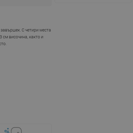
 завършек. С четири места
3 см височина, както и
сто.