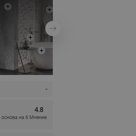
DANISH
минималистична 
SWEDISH
FINNISH
Напред
PORTUGUESE
CROATIAN
GREEK
SLOVENIAN
4.8
 основа на 6 Мнение