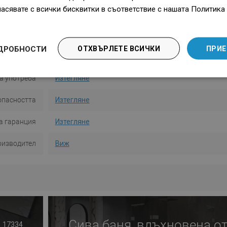
ласявате с всички бисквитки в съответствие с нашата Политика 
 на монтаж
С дюбели
Количество
4
ДРОБНОСТИ
ОТХВЪРЛЕТЕ ВСИЧКИ
ПРИЕ
от стената
4,3 см
а употреба
Изтегляне
опасността
Изтегляне
а гаранция
Изтегляне
оизводител
Виж
Сива баня, вдъхновена о
17334