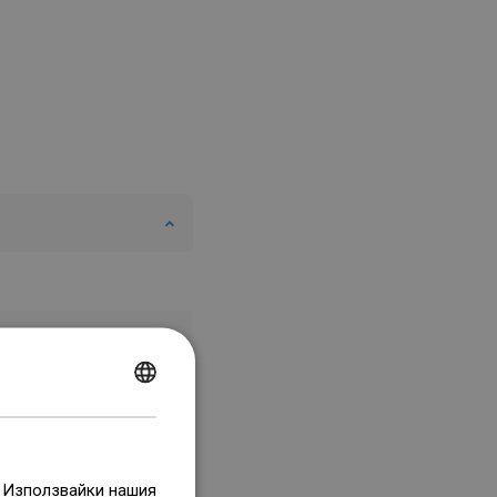
POLISH
CZECH
GERMAN
. Използвайки нашия