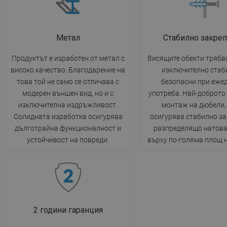
Метал
Стабилно закре
Продуктът е изработен от метал с
Висящите обекти трябв
високо качество. Благодарение на
изключително стаб
това той не само се отличава с
безопасни при еже
модерен външен вид, но и с
употреба. Най-доброто
изключителна издръжливост.
монтаж на дюбели,
Солидната изработка осигурява
осигурява стабилно за
дълготрайна функционалност и
разпределящо натов
устойчивост на повреди.
върху по-голяма площ н
2 години гаранция