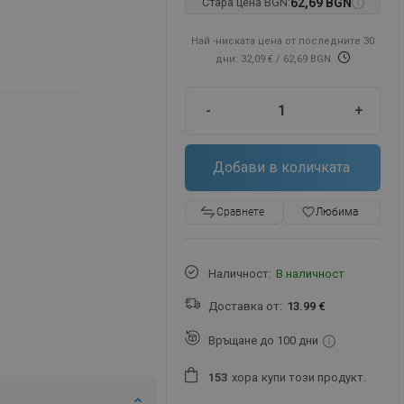
Стара цена BGN:
62,69 BGN
Най -ниската цена от последните 30
дни: 32,09 €
/ 62,69 BGN
-
+
Добави в количката
favorite_border
Любима
Сравнете
Наличност:
В наличност
Доставка от:
13.99 €
Връщане до 100 дни
хора
купи този продукт.
1
5
3