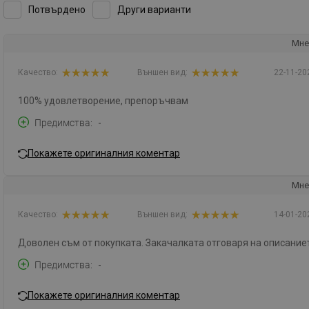
Потвърдено
Други варианти
Мне
Качество:
Външен вид:
22-11-20
100% удовлетворение, препоръчвам
Предимства
-
Покажете оригиналния коментар
Мне
Качество:
Външен вид:
14-01-20
Доволен съм от покупката. Закачалката отговаря на описание
Предимства
-
Покажете оригиналния коментар