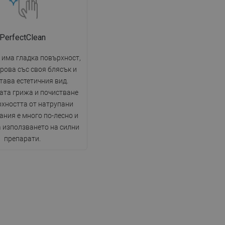
PerfectClean
 има гладка повърхност,
рова със своя блясък и
тава естетичния вид.
ата грижа и почистване
рхността от натрупани
ния е много по-лесно и
а използването на силни
препарати.