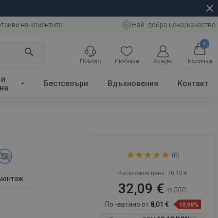
close
отзиви на клиентите
Най -добра цена/качество
0
search
Помощ
Любима
Акаунт
Количка
 и
Бестселъри
Вдъхновения
Контакт
на
Mexen четворна кука за
(6)
кърпи, хром - 709264-00
Каталожна цена:
40,10 €
 монтаж
32,09 €
(с ДДС)
По -евтино от
8,01 €
19,98%