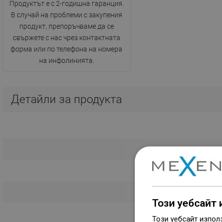
Продуктът е с 2-годишна гаранция.
В случай на проблеми с закупения
продукт, препоръчваме да се
свържете с нас чрез контактната
форма или по телефона на номера
на инфолинията.
Детайли за продукта
Този уебсайт 
Този уебсайт изпол