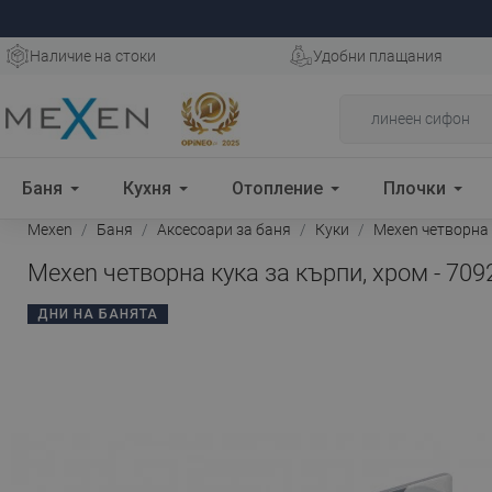
Наличие на стоки
Удобни плащания
Баня
Кухня
Отопление
Плочки
Mexen
Баня
Аксесоари за баня
Куки
Mexen четворна к
Mexen четворна кука за кърпи, хром - 709
ДНИ НА БАНЯТА