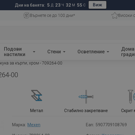
Виж
5
23
32
54
Дни на банята:
Д
Ч
М
С
Върнете се до 100 дни*
Високи 
Подови
Дома
Стени
Осветление
настилки
гради
ука за кърпи, хром - 709264-00
264-00
Метал
Стабилно закрепване
Скрит
Марка:
Mexen
Ean:
5907709108769