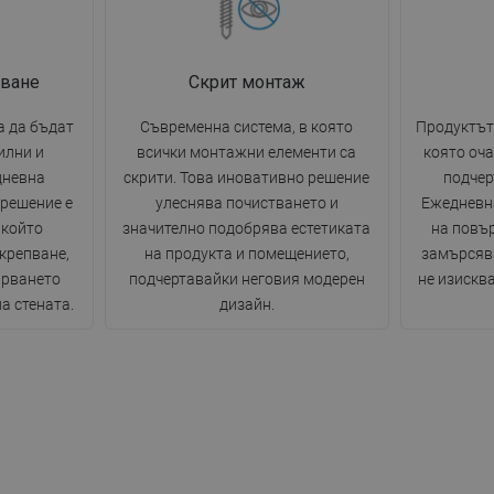
пване
Скрит монтаж
а да бъдат
Съвременна система, в която
Продуктът
илни и
всички монтажни елементи са
която оча
дневна
скрити. Това иновативно решение
подчер
 решение е
улеснява почистването и
Ежедневн
 който
значително подобрява естетиката
на повъ
крепване,
на продукта и помещението,
замърсява
арването
подчертавайки неговия модерен
не изискв
а стената.
дизайн.