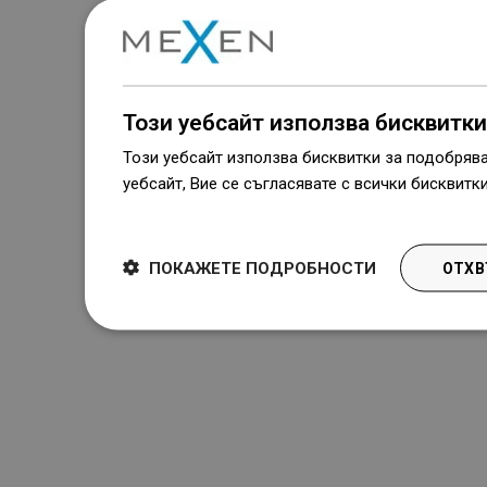
Този уебсайт използва бисквитки
Този уебсайт използва бисквитки за подобряв
уебсайт, Вие се съгласявате с всички бисквитк
Dowiedz się więcej
ПОКАЖЕТЕ ПОДРОБНОСТИ
ОТХВ