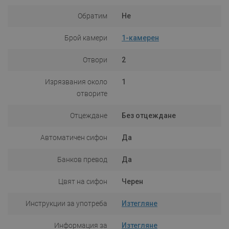
Обратим
Не
Брой камери
1-камерен
Отвори
2
Изрязвания около
1
отворите
Отцеждане
Без отцеждане
Автоматичен сифон
Да
Банков превод
Да
Цвят на сифон
Черен
Инструкции за употреба
Изтегляне
Информация за
Изтегляне