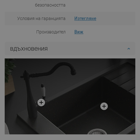
безопасността
Условия на гаранцията
Изтегляне
Производител
Виж
вдъхновения