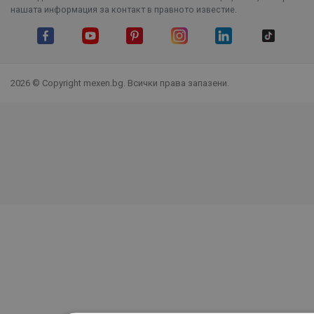
нашата информация за контакт в правното известие.
Facebook
YouTube
Pinterest
Instagram Feed
LinkedIn
TikTok
2026 © Copyright mexen.bg. Всички права запазени.