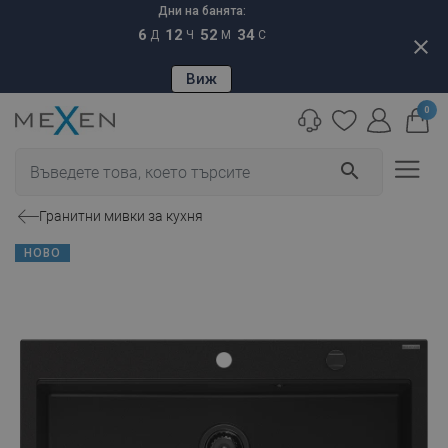
Дни на банята:
6
12
52
33
Д
Ч
М
С
close
Виж
0
search
Гранитни мивки за кухня
НОВО