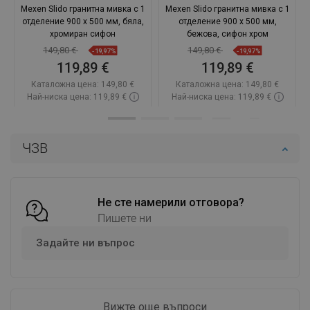
Mexen Slido гранитна мивка с 1
Mexen Slido гранитна мивка с 1
отделение 900 x 500 мм, бяла,
отделение 900 x 500 мм,
хромиран сифон
бежова, сифон хром
149,80 €
149,80 €
-19,97%
-19,97%
119,89 €
119,89 €
Каталожна цена:
149,80 €
Каталожна цена:
149,80 €
Най-ниска цена: 119,89 €
Най-ниска цена: 119,89 €
Наличност:
В наличност
Наличност:
В наличност
Добави в количката
Добави в количката
ЧЗВ
Сравнете
favorite_border
Любима
Сравнете
favorite_border
Любима
Не сте намерили отговора?
Пишете ни
Задайте ни въпрос
Вижте още въпроси