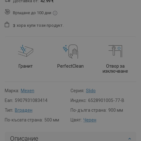
Доставка от:
42.99 €
Връщане до 100 дни
хора
купи този продукт.
3
Гранит
PerfectClean
Отвор за
изключване
Марка:
Mexen
Серия:
Slido
Ean:
5907931083414
Индекс:
6528901005-77-B
Тип:
Вграден
По-дълга страна:
900 мм
По-късата страна:
500 мм
Цвят:
Черен
Описание