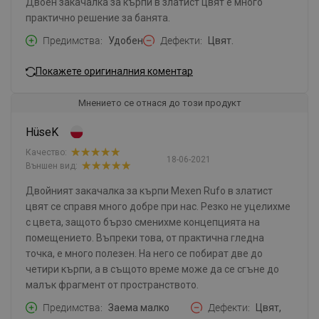
Двоен закачалка за кърпи в златист цвят е много
практично решение за банята.
Предимства
Удобен
Дефекти
Цвят.
Покажете оригиналния коментар
Мнението се отнася до този продукт
HüseK
Качество:
18-06-2021
Външен вид:
Двойният закачалка за кърпи Mexen Rufo в златист
цвят се справя много добре при нас. Резко не уцелихме
с цвета, защото бързо сменихме концепцията на
помещението. Въпреки това, от практична гледна
точка, е много полезен. На него се побират две до
четири кърпи, а в същото време може да се сгъне до
малък фрагмент от пространството.
Предимства
Заема малко
Дефекти
Цвят,