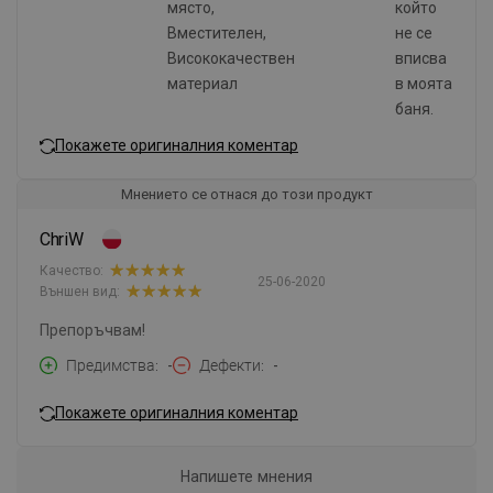
място,
който
Вместителен,
не се
Висококачествен
вписва
материал
в моята
баня.
Покажете оригиналния коментар
Мнението се отнася до този продукт
ChriW
Качество:
25-06-2020
Външен вид:
Препоръчвам!
Предимства
-
Дефекти
-
Покажете оригиналния коментар
Напишете мнения