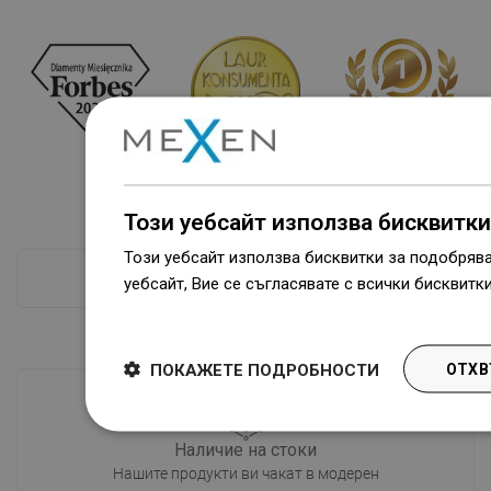
Този уебсайт използва бисквитки
Този уебсайт използва бисквитки за подобряв
ПРОВЕРКА ПОВЕЧЕ
уебсайт, Вие се съгласявате с всички бисквитк
Dowiedz się więcej
ПОКАЖЕТЕ ПОДРОБНОСТИ
ОТХВ
Наличие на стоки
Нашите продукти ви чакат в модерен