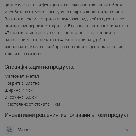
цвят е елегантен и функционален аксесоар за вашата баня.
Изработена от метал, осигурява издръжливост и здравина.
Златното покритие придава луксозен вид, който идеално се
вписва в модерните интериори. Благодарение на ширината от
47 см осигурява достатъчно пространство за хавлии, а
разстоянието от стената от 4 см позволява удобно
използване. Идеален избор за хора, които ценят както стил,
така и практичност.
Спецификация на продукта:
Материал: Метал
Покритие: Златно
Ширина: 47 см
Височина: 6,5 см
Разстояние от стената: 4 см
Иновативни решения, използвани в този продукт
Метал