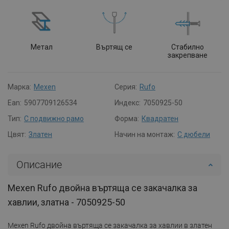
Метал
Въртящ се
Стабилно
закрепване
Марка:
Mexen
Серия:
Rufo
Ean:
5907709126534
Индекс:
7050925-50
Тип:
С подвижно рамо
Форма:
Квадратен
Цвят:
Златен
Начин на монтаж:
С дюбели
Описание
Mexen Rufo двойна въртяща се закачалка за
хавлии, златна - 7050925-50
Mexen Rufo двойна въртяща се закачалка за хавлии в златен