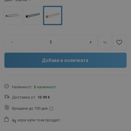
Цвят
- Златен
favorite_border
-
+
Добави в количката
Наличност:
В наличност
Доставка от:
13.99 €
Връщане до 100 дни
хора
купи този продукт.
9
2