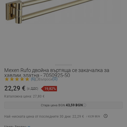
Mexen Rufo двойна въртяща се закачалка за
хавлии, златна - 7050925-50
(0)
(6)
Въпроси
22,29 €
19,82%
(с ДДС)
Каталожна цена:
27,80 €
Стара цена BGN:
43,59 BGN
Най -ниската цена от последните 30 дни: 22,29 €
/ 43,59 BGN