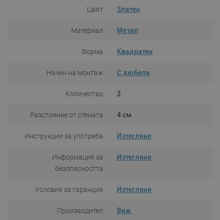
Цвят
Златен
Материал
Метал
Форма
Квадратен
Начин на монтаж
С дюбели
Количество
2
Разстояние от стената
4 см
Инструкции за употреба
Изтегляне
Информация за
Изтегляне
безопасността
Условия за гаранция
Изтегляне
Производител
Виж