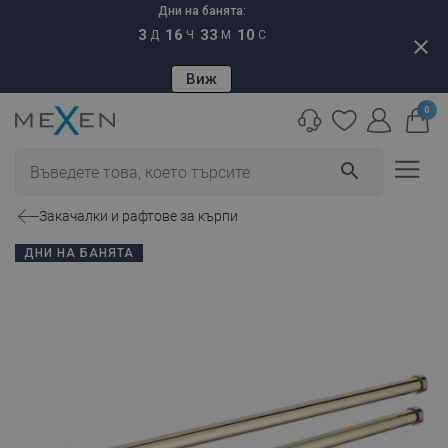
Дни на банята:
3
16
33
09
Д
Ч
М
С
close
Виж
0
search
Закачалки и рафтове за кърпи
ДНИ НА БАНЯТА