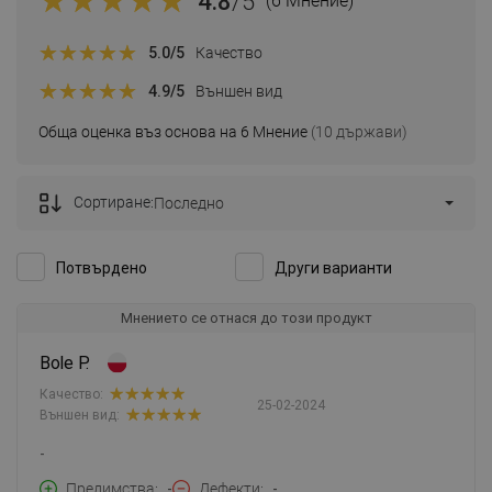
4.8
/5
(6 Мнение)
5.0
/5
Качество
4.9
/5
Външен вид
Обща оценка въз основа на 6 Мнение
(10 държави)
Сортиране:
Последно
Потвърдено
Други варианти
Мнението се отнася до този продукт
Bole P.
Качество:
25-02-2024
Външен вид:
-
Предимства
-
Дефекти
-