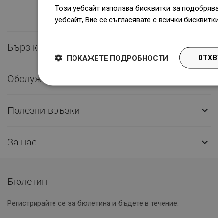
Този уебсайт използва бисквитки за подобряв
уебсайт, Вие се съгласявате с всички бисквитк
Dowiedz się więcej
Бърз контакт

ПОКАЖЕТЕ ПОДРОБНОСТИ
ОТХВ
Обслужване на клиенти

Полезни връзки

За нас

Бюлетин
Регистрирайте се за бюлетина и бъдете в течение.