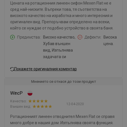
Цената на ротационния линеен сифон Mexen Flat не е
сред най-ниските. Въпреки това, тя съответства на
високото качество на изработка и много интересния и
оригинален вид. Препоръчвам определено на всеки,
който се нуждае от подобно устройство в своята баня.
Предимства
Високо качество,
Дефекти
Висока
Хубав външен
цена.
вид, Изпълнява
задачата си
Покажете оригиналния коментар
Мнението се отнася до този продукт
WincP
Качество:
12-04-2020
Външен вид:
Ротационният линеен отводнител Mexen Flat се справя
много добре в нашия дом. Изпълнява своята функция.