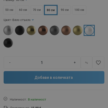
Размер
- 80 см
50 см
60 см
70 см
90 см
100 см
80 см
Цвят
- Бяло стъкло
favorite_border
-
+
Добави в количката
Наличност:
В наличност
Доставка от:
13.99 €