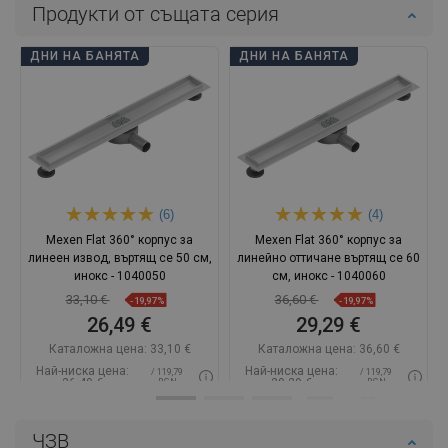
Продукти от същата серия
ДНИ НА БАНЯТА
ДНИ НА БАНЯТА
(6)
(4)
Mexen Flat 360° корпус за
Mexen Flat 360° корпус за
линеен извод, въртящ се 50 см,
линейно оттичане въртящ се 60
инокс - 1040050
см, инокс - 1040060
33,10 €
36,60 €
-19,97%
-19,97%
26,49 €
29,29 €
Каталожна цена:
33,10 €
Каталожна цена:
36,60 €
Най-ниска цена:
Най-ниска цена:
/ 119,79
/ 119,79
26,49 €
29,29 €
BGN
BGN
Наличност:
В наличност
Наличност:
В наличност
ЧЗВ
Добави в количката
Добави в количката