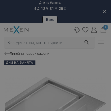
Дни на банята:
4
12
31
24
Д
Ч
М
С
close
Виж
0
search
Линейни подови сифони
ДНИ НА БАНЯТА