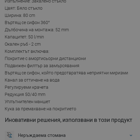
Изпълнение: Закалено стъкло
Цвят: Бяло стъкло
Ширина: 80 cm
Въртящ се сифон 360°
Дълбочина на монтажа: 52 mm
Капацитет: 50 l/min
Окален ръб - 2 cm
Комплектът включва:
Покритие с амортисьорни дистанциони
Подвижен филтър за замърсявания
Въртящ се сифон, който предотвратява неприятни миризми
Канал за оттичане на вода
Регулируеми крачета
Редукция 50/40 mm
Уплътнителен маншет
Кука за премахване на покритието
Иновативни решения, използвани в този продукт
Неръждаема стомана