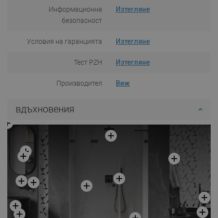
Информационна
Изтегляне
безопасност
Условия на гаранцията
Изтегляне
Тест PZH
Изтегляне
Производител
Виж
вдъхновения