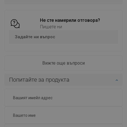
Сравнете
favorite_border
Любима
Сравнете
favorite_border
Любима
Не сте намерили отговора?
Пишете ни
Задайте ни въпрос
Вижте още въпроси
Попитайте за продукта