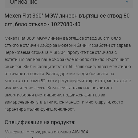
Описание
Mexen Flat 360° MGW линеен въртящ се отвод 80
cm, бяло стъкло - 1027080-40
Mexen Flat 360° MGW линеен въртящ се отвод 80 cm, бяло
стъкло е отличен избор за модерни бани. Изработен от здрава
неръждаема стомана AISI 304, продуктът се отличава с
естетично завършване със закалено бяло стъкло. Въртящият
се сифон 360° и капацитетът от 50 l/min осигуряват ефективно
оттичане на водата. Благодарение на дълбочината на
монтажа от само 52 mm и регулируемите крачета, монтажът е
изключително лесен. Комплектът включва покритие с
амортисьорни дистанциони, подвижен филтър за
замърсявания, уплътнителен маншет и много други, което
гарантира пълна функционалност.
Спецификация на продукта:
Материал: Неръждаема стомана AISI 304