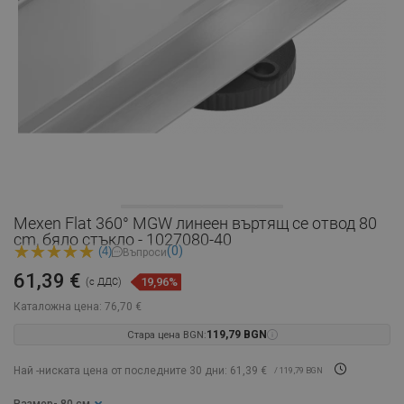
Mexen Flat 360° MGW линеен въртящ се отвод 80
cm, бяло стъкло - 1027080-40
(0)
(4)
Въпроси
61,39 €
19,96%
(с ДДС)
Каталожна цена:
76,70 €
Стара цена BGN:
119,79 BGN
Най -ниската цена от последните 30 дни: 61,39 €
/ 119,79 BGN