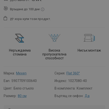
Връщане до 100 дни
хора
купи този продукт.
2
7
Неръждаема
Висока
Нисък монтаж
стомана
пропускателна
способност
Марка:
Mexen
Серия:
Flat 360°
Ean:
5907709100640
Индекс:
1027080-40
Цвят:
Бяло стъкло
В комплекта:
Комплект
Размер:
80 см
Въртящ се сифон:
Да