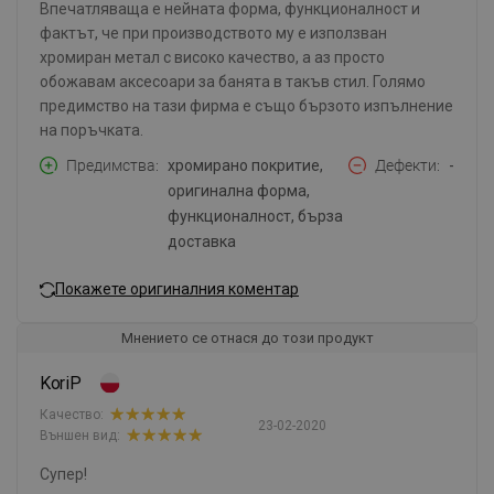
Впечатляваща е нейната форма, функционалност и
фактът, че при производството му е използван
хромиран метал с високо качество, а аз просто
обожавам аксесоари за банята в такъв стил. Голямо
предимство на тази фирма е също бързото изпълнение
на поръчката.
Предимства
хромирано покритие,
Дефекти
-
оригинална форма,
функционалност, бърза
доставка
Покажете оригиналния коментар
Мнението се отнася до този продукт
KoriP
Качество:
23-02-2020
Външен вид:
Супер!