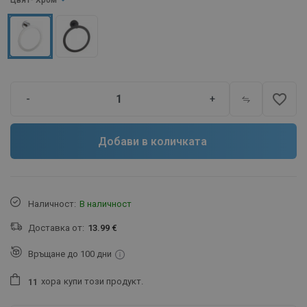
Цвят
- Хром
favorite_border
-
+
Добави в количката
Наличност:
В наличност
Доставка от:
13.99 €
Връщане до 100 дни
хора
купи този продукт.
1
1