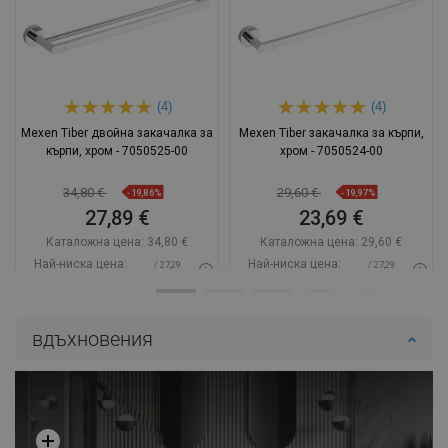
(4)
(4)
Mexen Tiber двойна закачалка за
Mexen Tiber закачалка за кърпи,
кърпи, хром - 7050525-00
хром - 7050524-00
34,80 €
29,60 €
-19,86%
-19,97%
27,89 €
23,69 €
Каталожна цена:
34,80 €
Каталожна цена:
29,60 €
Най-ниска цена:
Най-ниска цена:
/ 27,29
/ 27,29
27,89 €
23,69 €
BGN
BGN
Наличност:
В наличност
Наличност:
В наличност
вдъхновения
Добави в количката
Добави в количката
Сравнете
favorite_border
Любима
Сравнете
favorite_border
Любима