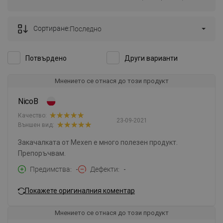
Сортиране:
Последно
Потвърдено
Други варианти
Мнението се отнася до този продукт
NicoB
Качество:
23-09-2021
Външен вид:
Закачалката от Mexen е много полезен продукт.
Препоръчвам.
Предимства
-
Дефекти
-
Покажете оригиналния коментар
Мнението се отнася до този продукт