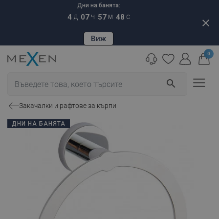
Дни на банята:
4
07
57
47
Д
Ч
М
С
close
Виж
0
search
Закачалки и рафтове за кърпи
ДНИ НА БАНЯТА