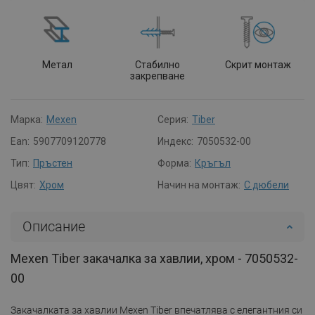
Метал
Стабилно
Скрит монтаж
закрепване
Марка:
Mexen
Серия:
Tiber
Ean:
5907709120778
Индекс:
7050532-00
Тип:
Пръстен
Форма:
Кръгъл
Цвят:
Хром
Начин на монтаж:
С дюбели
Описание
Mexen Tiber закачалка за хавлии, хром - 7050532-
00
Закачалката за хавлии Mexen Tiber впечатлява с елегантния си