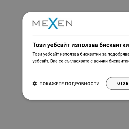
Този уебсайт използва бисквитки
Този уебсайт използва бисквитки за подобряв
уебсайт, Вие се съгласявате с всички бисквитк
Dowiedz się więcej
ПОКАЖЕТЕ ПОДРОБНОСТИ
ОТХВ