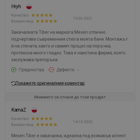
Hryh
Качество:
19-06-2021
Външен вид:
Закачалката Tiber на марката Mexen отлично
подчертава съвременния стил в моята баня. Монтажът
ѝ на стената, както и самият процес на поръчка,
протекоха много гладко. Това е наистина фирма, която
заслужава препоръка.
Предимства
-
Дефекти
-
Покажете оригиналния коментар
Мнението се отнася до този продукт
KamaZ
Качество:
14-10-2020
Външен вид:
Mexen Tiber е закачалка, идеална под всякакъв аспект.