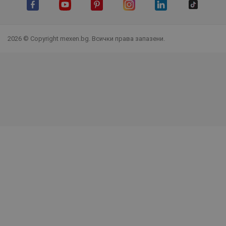
Facebook
YouTube
Pinterest
Instagram Feed
LinkedIn
TikTok
2026 © Copyright mexen.bg. Всички права запазени.