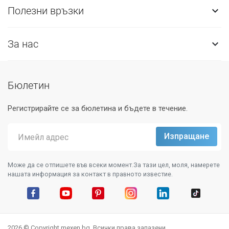
Полезни връзки

За нас

Бюлетин
Регистрирайте се за бюлетина и бъдете в течение.
Може да се отпишете във всеки момент.За тази цел, моля, намерете
нашата информация за контакт в правното известие.
Facebook
YouTube
Pinterest
Instagram Feed
LinkedIn
TikTok
2026 © Copyright mexen.bg. Всички права запазени.