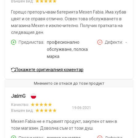
Външен вид:
Горещо препоръчвам батерията Mexen Fabia. Има хубав
цвят и се справя отлично. Освен това обслужването в
магазина Mexen е изключително. Получих пратката на
следващия ден.
Предимства
професионално
Дефекти
-
обслужване, полска
марка
Покажете оригиналния коментар
Мнението се отнася до този продукт
JaśmG
Качество:
19-06-2021
Външен вид:
Mexen Fabia не е първият продукт, закупен от мен в
този магазин. Доволна съм от този душ.