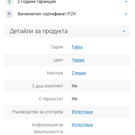
2 години гаранция
Хигиеничен сертификат PZH
Детайли за продукта
Серия
Fabia
Цвят
Черен
Монтаж
Стенен
С душ комплект
Не
С термостат
Не
Ръководство за употреба
Изтегляне
Информация за
Изтегляне
безопасността