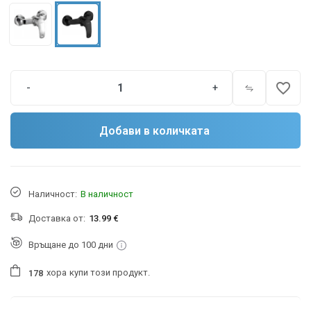
favorite_border
-
+
Добави в количката
Наличност:
В наличност
Доставка от:
13.99 €
Връщане до 100 дни
хора
купи този продукт.
1
7
8