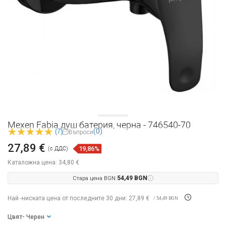
Mexen Fabia душ батерия, черна - 746540-70
(0)
(7)
Въпроси
27,89 €
19,86%
(с ДДС)
Каталожна цена:
34,80 €
Стара цена BGN:
54,49 BGN
Най -ниската цена от последните 30 дни: 27,89 €
/ 54,49 BGN
Цвят
- Черен