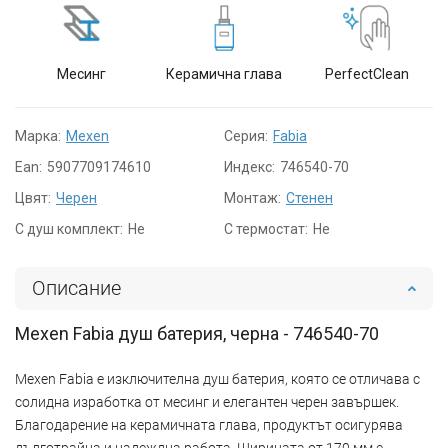
Месинг
Керамична глава
PerfectClean
Марка:
Mexen
Серия:
Fabia
Ean:
5907709174610
Индекс:
746540-70
Цвят:
Черен
Монтаж:
Стенен
С душ комплект:
Не
С термостат:
Не
Описание
Mexen Fabia душ батерия, черна - 746540-70
Mexen Fabia е изключителна душ батерия, която се отличава с
солидна изработка от месинг и елегантен черен завършек.
Благодарение на керамичната глава, продуктът осигурява
дълготрайна и надеждна работа. Ширината от 170 мм е