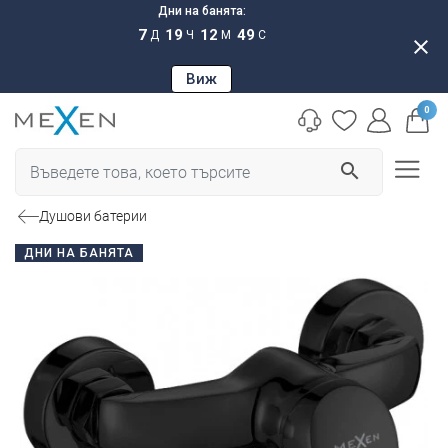
Дни на банята:
7
19
12
48
Д
Ч
М
С
close
Виж
0
search
Душови батерии
ДНИ НА БАНЯТА