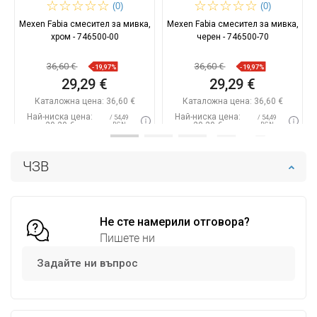
(0)
(0)
Mexen Fabia смесител за мивка,
Mexen Fabia смесител за мивка,
хром - 746500-00
черен - 746500-70
36,60 €
36,60 €
-19,97%
-19,97%
29,29 €
29,29 €
Каталожна цена:
36,60 €
Каталожна цена:
36,60 €
Най-ниска цена:
Най-ниска цена:
/ 54,49
/ 54,49
29,29 €
29,29 €
BGN
BGN
Наличност:
В наличност
Наличност:
В наличност
ЧЗВ
Добави в количката
Добави в количката
Сравнете
favorite_border
Любима
Сравнете
favorite_border
Любима
Не сте намерили отговора?
Пишете ни
Задайте ни въпрос