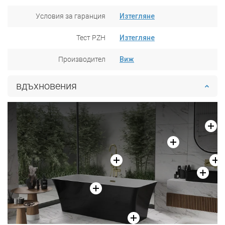
Условия за гаранция
Изтегляне
Тест PZH
Изтегляне
Производител
Виж
вдъхновения