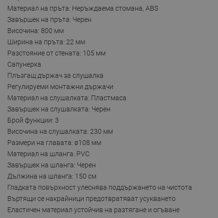
Материал на пръта: Неръждаема стомана, ABS
Завършек на пръта: Черен
Височина: 800 мм
Ширина на пръта: 22 мм
Разстояние от стената: 105 мм
Сапунерка
Плъзгащ държач за слушалка
Регулируеми монтажни държачи
Материал на слушалката: Пластмаса
Завършек на слушалката: Черен
Брой функции: 3
Височина на слушалката: 230 мм
Размери на главата: ø108 мм
Материал на шланга: PVC
Завършек на шланга: Черен
Дължина на шланга: 150 см
Гладката повърхност улеснява поддържането на чистота
Въртящи се накрайници предотвратяват усукването
Еластичен материал устойчив на разтягане и огъване