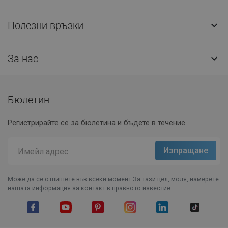
Полезни връзки

За нас

Бюлетин
Регистрирайте се за бюлетина и бъдете в течение.
Може да се отпишете във всеки момент.За тази цел, моля, намерете
нашата информация за контакт в правното известие.
Facebook
YouTube
Pinterest
Instagram Feed
LinkedIn
TikTok