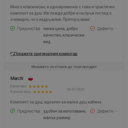
Много класически, а едновременно с това и практичен
комплект за душ. Изглежда добре и на пръв поглед е
очевидно, че е издръжлив. Препоръчвам.
Предимства
ниска цена, добро
Дефекти
-
качество, класически
вид
Покажете оригиналния коментар
Мнението се отнася до този продукт
MarcN
Качество:
05-07-2020
Външен вид:
Комплект за душ, идеален за малка душ кабина.
Предимства
удобен за използване,
Дефекти
-
малък размер