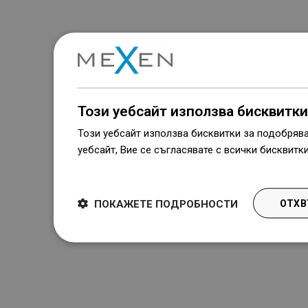
Този уебсайт използва бисквитки
Този уебсайт използва бисквитки за подобряв
уебсайт, Вие се съгласявате с всички бисквитк
Dowiedz się więcej
ПОКАЖЕТЕ ПОДРОБНОСТИ
ОТХВ