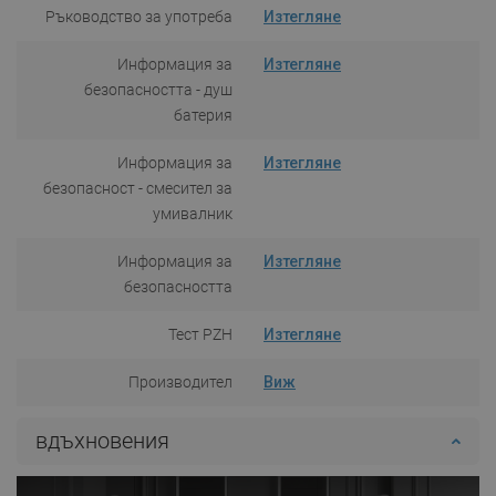
Ръководство за употреба
Изтегляне
Информация за
Изтегляне
безопасността - душ
батерия
Информация за
Изтегляне
безопасност - смесител за
умивалник
Информация за
Изтегляне
безопасността
Тест PZH
Изтегляне
Производител
Виж
вдъхновения