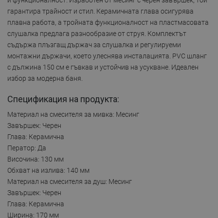
гарантира трайност и стил. Керамичната глава осигурява
плавна работа, а тройната функционалност на пластмасовата
слушалка предлага разнообразие от струя. Комплектът
съдържа плъзгащ държач за слушалка и регулируеми
монтажни държачи, което улеснява инсталацията. PVC шланг
с дължина 150 см е гъвкав и устойчив на усукване. Идеален
избор за модерна баня.
Спецификация на продукта:
Материал на смесителя за мивка: Месинг
Завършек: Черен
Глава: Керамична
Ператор: Да
Височина: 130 мм
Обхват на излива: 140 мм
Материал на смесителя за душ: Месинг
Завършек: Черен
Глава: Керамична
Ширина: 170 мм