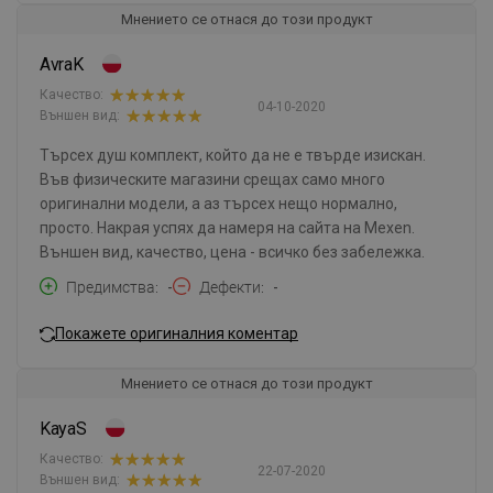
Мнението се отнася до този продукт
AvraK
Качество:
04-10-2020
Външен вид:
Търсех душ комплект, който да не е твърде изискан.
Във физическите магазини срещах само много
оригинални модели, а аз търсех нещо нормално,
просто. Накрая успях да намеря на сайта на Mexen.
Външен вид, качество, цена - всичко без забележка.
Предимства
-
Дефекти
-
Покажете оригиналния коментар
Мнението се отнася до този продукт
KayaS
Качество:
22-07-2020
Външен вид: