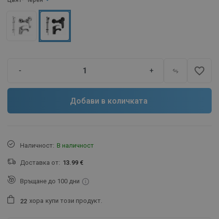
Цвят
- Черен
favorite_border
-
+
Добави в количката
Наличност:
В наличност
Доставка от:
13.99 €
Връщане до 100 дни
хора
купи този продукт.
2
2