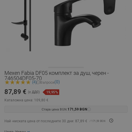
Mexen Fabia DF05 комплект за душ, черен -
746504DF05-70
(0)
(4)
Въпроси
87,89 €
19,95%
(с ДДС)
Каталожна цена:
109,80 €
Стара цена BGN:
171,59 BGN
Най -ниската цена от последните 30 дни: 87,89 €
/ 171,59 BGN