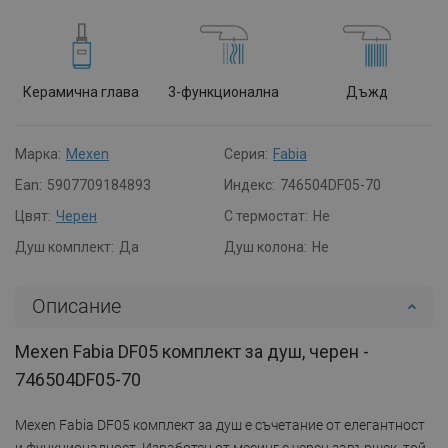
Керамична глава
3-функционална
Дъжд
Марка:
Mexen
Серия:
Fabia
Ean:
5907709184893
Индекс:
746504DF05-70
Цвят:
Черен
С термостат:
Не
Душ комплект:
Да
Душ колона:
Не
Описание
Mexen Fabia DF05 комплект за душ, черен -
746504DF05-70
Mexen Fabia DF05 комплект за душ е съчетание от елегантност
и функционалност. Изработен от месинг с черен завършек, той