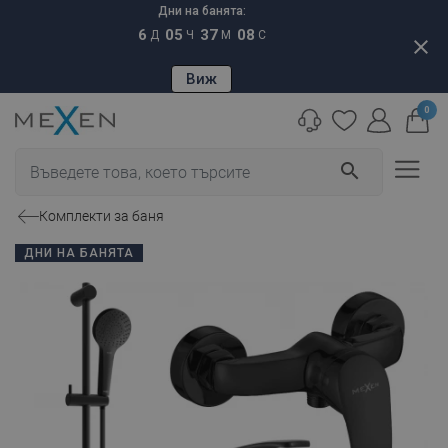
Дни на банята:
6
05
37
07
Д
Ч
М
С
close
Виж
0
search
Комплекти за баня
ДНИ НА БАНЯТА