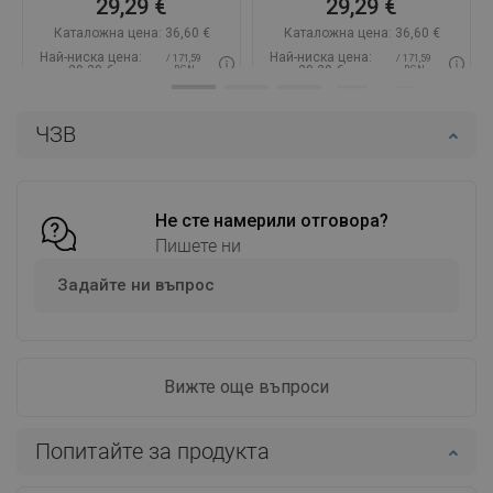
29,29 €
29,29 €
Каталожна цена:
36,60 €
Каталожна цена:
36,60 €
Най-ниска цена:
Най-ниска цена:
/ 171,59
/ 171,59
29,29 €
29,29 €
BGN
BGN
Наличност:
В наличност
Наличност:
В наличност
ЧЗВ
Добави в количката
Добави в количката
Сравнете
favorite_border
Любима
Сравнете
favorite_border
Любима
Не сте намерили отговора?
Пишете ни
Задайте ни въпрос
Вижте още въпроси
Попитайте за продукта