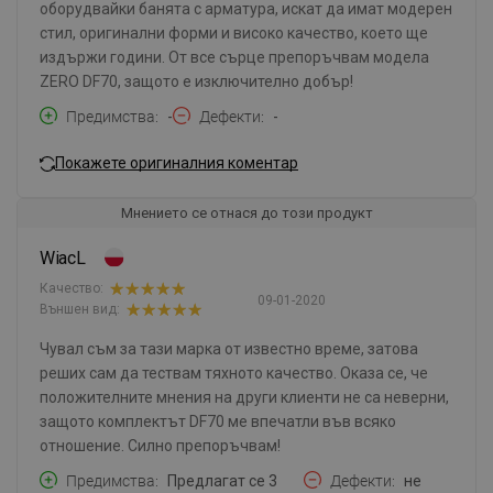
оборудвайки банята с арматура, искат да имат модерен
стил, оригинални форми и високо качество, което ще
издържи години. От все сърце препоръчвам модела
ZERO DF70, защото е изключително добър!
Предимства
-
Дефекти
-
Покажете оригиналния коментар
Мнението се отнася до този продукт
WiacL
Качество:
09-01-2020
Външен вид:
Чувал съм за тази марка от известно време, затова
реших сам да тествам тяхното качество. Оказа се, че
положителните мнения на други клиенти не са неверни,
защото комплектът DF70 ме впечатли във всяко
отношение. Силно препоръчвам!
Предимства
Предлагат се 3
Дефекти
не