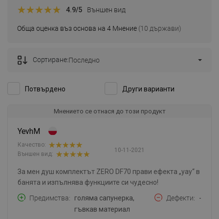
4.9
/5
Външен вид
Обща оценка въз основа на 4 Мнение
(10 държави)
Сортиране:
Последно
Потвърдено
Други варианти
Мнението се отнася до този продукт
YevhM
Качество:
10-11-2021
Външен вид:
За мен душ комплектът ZERO DF70 прави ефекта „уау“ в
банята и изпълнява функциите си чудесно!
Предимства
голяма сапунерка,
Дефекти
-
гъвкав материал