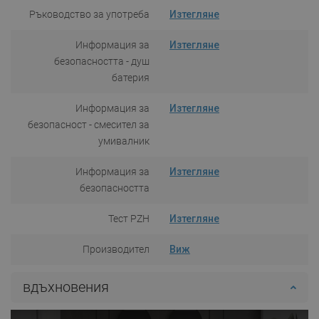
Ръководство за употреба
Изтегляне
Информация за
Изтегляне
безопасността - душ
батерия
Информация за
Изтегляне
безопасност - смесител за
умивалник
Информация за
Изтегляне
безопасността
Тест PZH
Изтегляне
Производител
Виж
вдъхновения