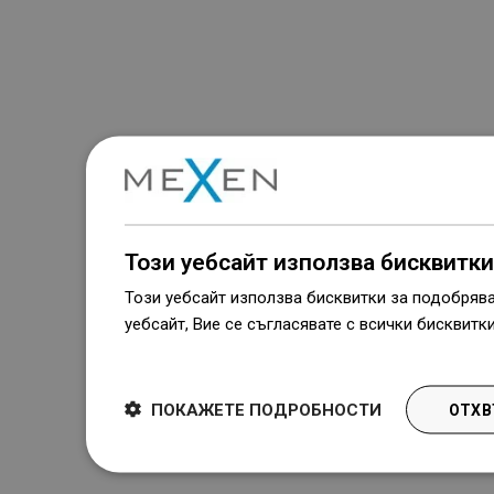
Този уебсайт използва бисквитки
Този уебсайт използва бисквитки за подобряв
уебсайт, Вие се съгласявате с всички бисквитк
Dowiedz się więcej
ПОКАЖЕТЕ ПОДРОБНОСТИ
ОТХВ