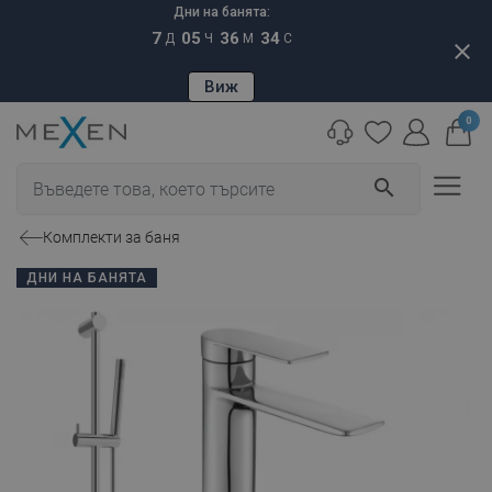
Дни на банята:
7
05
36
33
Д
Ч
М
С
close
Виж
0
search
Комплекти за баня
ДНИ НА БАНЯТА