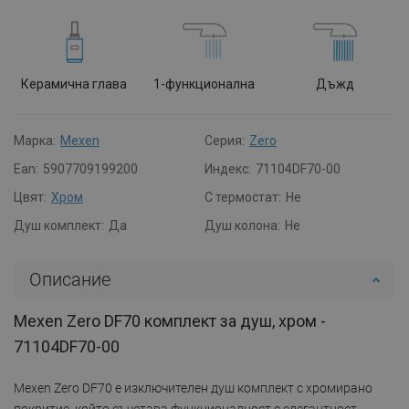
Керамична глава
1-функционална
Дъжд
Марка:
Mexen
Серия:
Zero
Ean:
5907709199200
Индекс:
71104DF70-00
Цвят:
Хром
С термостат:
Не
Душ комплект:
Да
Душ колона:
Не
Описание
Mexen Zero DF70 комплект за душ, хром -
71104DF70-00
Mexen Zero DF70 е изключителен душ комплект с хромирано
покритие, който съчетава функционалност с елегантност.