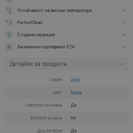
Устойчивост на висока температура
PerfectClean
2 години гаранция
Хигиеничен сертификат PZH
Детайли за продукта
Серия
Zero
Цвят
Хром
Смесител за мивка
Да
Батерия за вана
Не
Душ батерия
Да