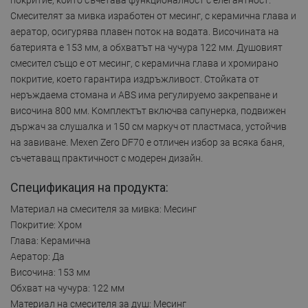
Смесителят за мивка изработен от месинг, с керамична глава и
аератор, осигурява плавен поток на водата. Височината на
батерията е 153 мм, а обхватът на чучура 122 мм. Душовият
смесител също е от месинг, с керамична глава и хромирано
покритие, което гарантира издръжливост. Стойката от
неръждаема стомана и ABS има регулируемо закрепване и
височина 800 мм. Комплектът включва сапунерка, подвижен
държач за слушалка и 150 см маркуч от пластмаса, устойчив
на завиване. Mexen Zero DF70 е отличен избор за всяка баня,
съчетаващ практичност с модерен дизайн.
Спецификация на продукта:
Материал на смесителя за мивка: Месинг
Покритие: Хром
Глава: Керамична
Аератор: Да
Височина: 153 мм
Обхват на чучура: 122 мм
Материал на смесителя за душ: Месинг