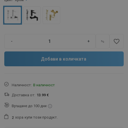
Цвят
- Хром
favorite_border
-
+
Добави в количката
Наличност:
В наличност
Доставка от:
13.99 €
Връщане до 100 дни
хора
купи този продукт.
2