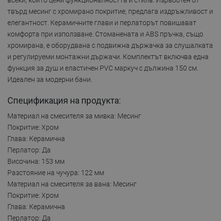
твърд месинг с хромирано покритие, предлага издръжливост и
елегантност. Керамичните глави и перлаторът повишават
комфорта при използване. Стоманената и ABS пръчка, също
хромирана, е оборудвана с подвижна държачка за слушалката
и регулируеми монтажни държачи. Комплектът включва една
функция за душ и еластичен PVC маркуч с дължина 150 см.
Идеален за модерни бани.
Спецификация на продукта:
Материал на смесителя за мивка: Месинг
Покритие: Хром
Глава: Керамична
Перлатор: Да
Височина: 153 мм
Разстояние на чучура: 122 мм
Материал на смесителя за вана: Месинг
Покритие: Хром
Глава: Керамична
Перлатор: Да