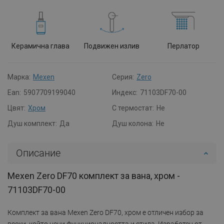
Керамична глава
Подвижен излив
Перлатор
Марка:
Mexen
Серия:
Zero
Ean:
5907709199040
Индекс:
71103DF70-00
Цвят:
Хром
С термостат:
Не
Душ комплект:
Да
Душ колона:
Не
Описание
Mexen Zero DF70 комплект за вана, хром -
71103DF70-00
Комплект за вана Mexen Zero DF70, хром е отличен избор за
всеки, който цени функционалността и стила. Изработен от