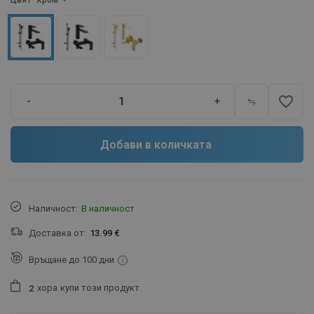
Цвят
- Хром
favorite_border
-
+
Добави в количката
Наличност:
В наличност
Доставка от:
13.99 €
Връщане до 100 дни
хора
купи този продукт.
2