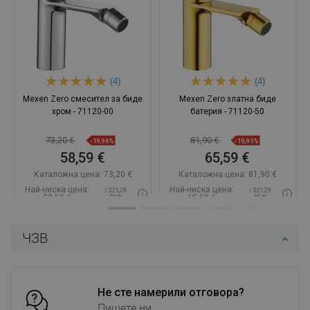
(4)
(4)
Mexen Zero смесител за биде
Mexen Zero златна биде
хром - 71120-00
батерия - 71120-50
73,20 €
81,90 €
-19,96%
-19,91%
58,59 €
65,59 €
Каталожна цена:
73,20 €
Каталожна цена:
81,90 €
Най-ниска цена:
Най-ниска цена:
/ 321,29
/ 321,29
58,59 €
65,59 €
BGN
BGN
Наличност:
В наличност
Наличност:
В наличност
ЧЗВ
Добави в количката
Добави в количката
Сравнете
favorite_border
Любима
Сравнете
favorite_border
Любима
Не сте намерили отговора?
Пишете ни