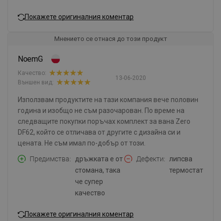
Покажете оригиналния коментар
Мнението се отнася до този продукт
NoemG
Качество:
13-06-2020
Външен вид:
Използвам продуктите на тази компания вече половин
година и изобщо не съм разочарован. По време на
следващите покупки поръчах комплект за вана Zero
DF62, който се отличава от другите с дизайна си и
цената. Не съм имал по-добър от този.
Предимства
дръжката е от
Дефекти
липсва
стомана, така
термостат
че супер
качество
Покажете оригиналния коментар