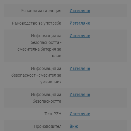
Условия за гаранция
Изтегляне
Ръководство за употреба
Изтегляне
Информация за
Изтегляне
безопасността -
смесителна батерия за
вана
Информация за
Изтегляне
безопасност - смесител за
умивалник
Информация за
Изтегляне
безопасността
Тест PZH
Изтегляне
Производител
Виж