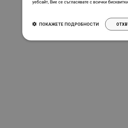
уебсайт, Вие се съгласявате с всички бисквитк
Dowiedz się więcej
ПОКАЖЕТЕ ПОДРОБНОСТИ
ОТХВ