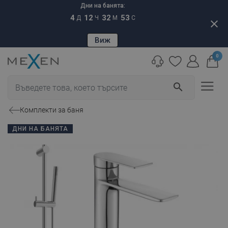
Дни на банята:
4
12
32
52
Д
Ч
М
С
close
Виж
0
search
Комплекти за баня
ДНИ НА БАНЯТА