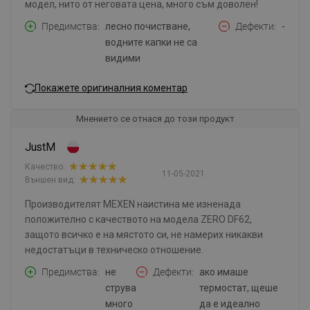
модел, нито от неговата цена, много съм доволен!
Предимства
лесно почистване,
Дефекти
-
водните капки не са
видими
Покажете оригиналния коментар
Мнението се отнася до този продукт
JustM
Качество:
11-05-2021
Външен вид:
Производителят MEXEN наистина ме изненада
положително с качеството на модела ZERO DF62,
защото всичко е на мястото си, не намерих никакви
недостатъци в техническо отношение.
Предимства
не
Дефекти
ако имаше
струва
термостат, щеше
много
да е идеално