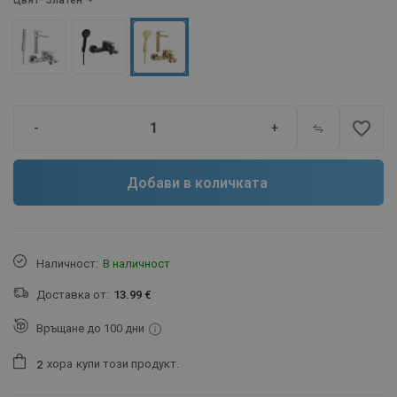
Цвят
- Златен
favorite_border
-
+
Добави в количката
Наличност:
В наличност
Доставка от:
13.99 €
Връщане до 100 дни
хора
купи този продукт.
2