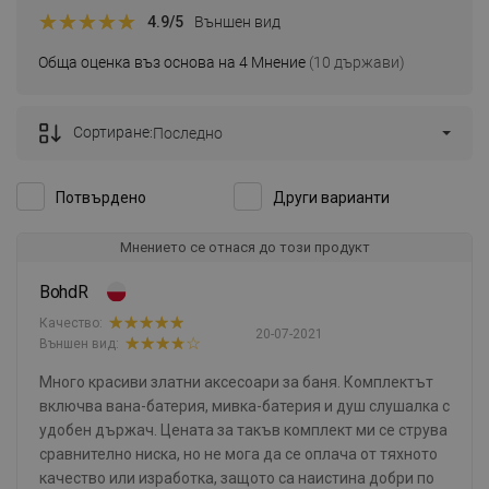
4.9
/5
Външен вид
Обща оценка въз основа на 4 Мнение
(10 държави)
Сортиране:
Последно
Потвърдено
Други варианти
Мнението се отнася до този продукт
BohdR
Качество:
20-07-2021
Външен вид:
Много красиви златни аксесоари за баня. Комплектът
включва вана-батерия, мивка-батерия и душ слушалка с
удобен държач. Цената за такъв комплект ми се струва
сравнително ниска, но не мога да се оплача от тяхното
качество или изработка, защото са наистина добри по