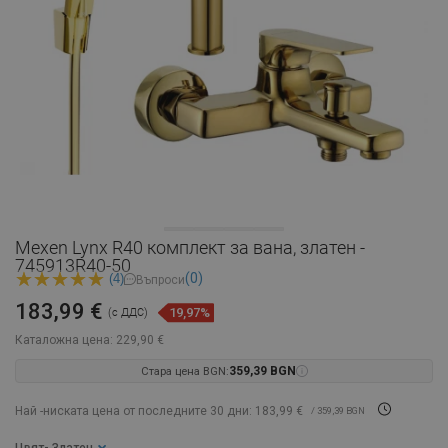
Mexen Lynx R40 комплект за вана, златен -
745913R40-50
(0)
(4)
Въпроси
183,99 €
19,97%
(с ДДС)
Каталожна цена:
229,90 €
Стара цена BGN:
359,39 BGN
Най -ниската цена от последните 30 дни: 183,99 €
/ 359,39 BGN