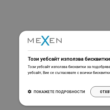
Този уебсайт използва бисквитки
Този уебсайт използва бисквитки за подобряв
уебсайт, Вие се съгласявате с всички бисквитк
Dowiedz się więcej
ПОКАЖЕТЕ ПОДРОБНОСТИ
ОТХВ