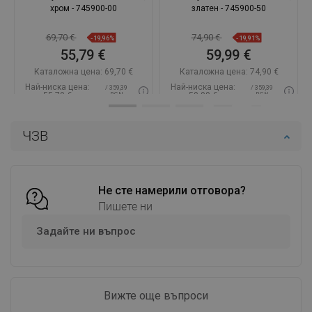
хром - 745900-00
златен - 745900-50
69,70 €
74,90 €
-19,96%
-19,91%
55,79 €
59,99 €
Каталожна цена:
69,70 €
Каталожна цена:
74,90 €
Най-ниска цена:
Най-ниска цена:
/ 359,39
/ 359,39
55,79 €
59,99 €
BGN
BGN
Наличност:
В наличност
Наличност:
В наличност
ЧЗВ
Добави в количката
Добави в количката
Сравнете
favorite_border
Любима
Сравнете
favorite_border
Любима
Не сте намерили отговора?
Пишете ни
Задайте ни въпрос
Вижте още въпроси