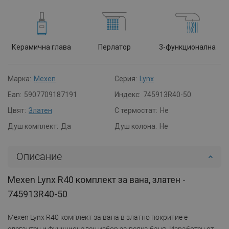
Керамична глава
Перлатор
3-функционална
Марка:
Mexen
Серия:
Lynx
Ean:
5907709187191
Индекс:
745913R40-50
Цвят:
Златен
С термостат:
Не
Душ комплект:
Да
Душ колона:
Не
Описание
Mexen Lynx R40 комплект за вана, златен -
745913R40-50
Mexen Lynx R40 комплект за вана в златно покритие е
елегантен и функционален избор за всяка баня. Изработен от