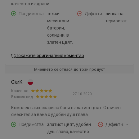
качество и здрави.
Предимства
тежки
Дефекти
липса на
месингови
термостат.
батерии,
солидни, в
златен цвят.
Покажете оригиналния коментар
Мнението се отнася до този продукт
ClarK
Качество:
27-10-2020
Външен вид:
Комплект аксесоари за баня в златист цвят. Отличен
смесител за вана с удобен душ глава.
Предимства
златист цвят, удобен
Дефекти
-
душ глава, качество.