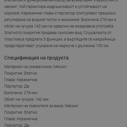
месинг, той гарантира издръжливост и устойчивост на
корозия. Керамична глава и перлатор осигуряват прецизно
регулиране на водния поток и икономия. Височина 276 мм и
обсег на чучура 142 мм са идеални за ежедневна употреба.
Златното покритие придава луксозен вид. Слушалката от
пластмаса предлага 3 функции, а въртящите се накрайници
предотвратяват усукване на маркуча с дължина 150 см.
Спецификация на продукта:
Материал на умивалника: Месинг
Покритие: Златно
Глава: Керамична
Перлатор: Да
Височина: 276 мм
Обсег на чучура: 142 мм
Материал на смесителя за вана: Месинг
Покритие: Златно
Глава: Керамична
Перлатор: Да