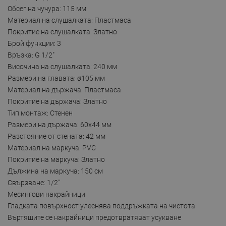
Обсег на чучура: 115 мм
Материал на слушалката: Пластмаса
Покритие на слушалката: Златно
Брой функции: 3
Връзка: G 1/2"
Височина на слушалката: 240 мм
Размери на главата: ø105 мм
Материал на държача: Пластмаса
Покритие на държача: Златно
Тип монтаж: Стенен
Размери на държача: 60x44 мм
Разстояние от стената: 42 мм
Материал на маркуча: PVC
Покритие на маркуча: Златно
Дължина на маркуча: 150 см
Свързване: 1/2"
Месингови накрайници
Гладката повърхност улеснява поддръжката на чистота
Въртящите се накрайници предотвратяват усукване