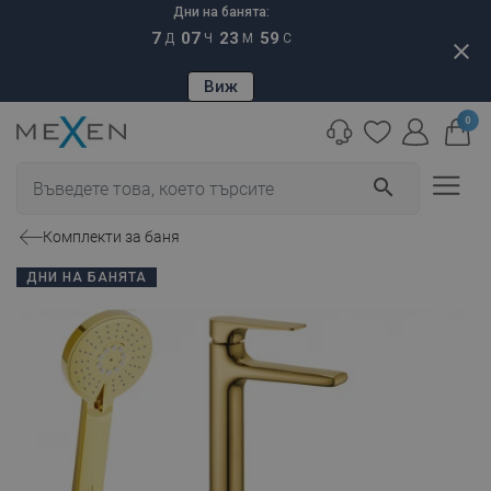
Дни на банята:
7
07
23
58
Д
Ч
М
С
close
Виж
0
search
Комплекти за баня
ДНИ НА БАНЯТА