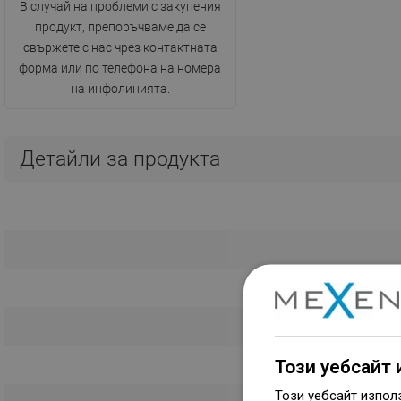
В случай на проблеми с закупения
продукт, препоръчваме да се
свържете с нас чрез контактната
форма или по телефона на номера
на инфолинията.
Детайли за продукта
Този уебсайт 
Този уебсайт изпол