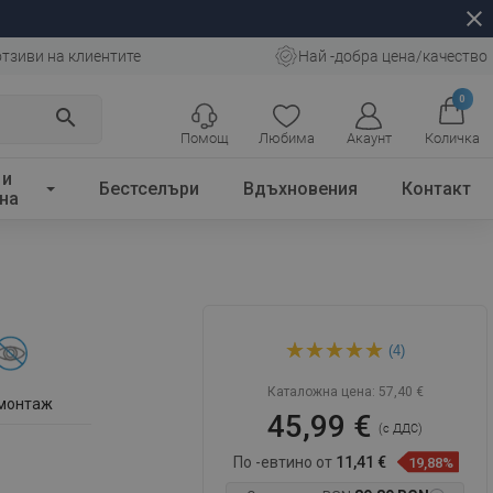
close
отзиви на клиентите
Най -добра цена/качество
0
search
Помощ
Любима
Акаунт
Количка
 и
Бестселъри
Вдъхновения
Контакт
на
Mexen Loft двоен
(4)
закачалка за кърпи, хром -
7012625-00
Каталожна цена:
57,40 €
 монтаж
45,99 €
(с ДДС)
По -евтино от
11,41 €
19,88%