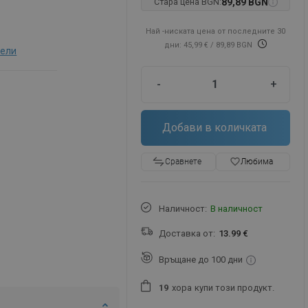
Стара цена BGN:
89,89 BGN
Най -ниската цена от последните 30
дни: 45,99 €
/ 89,89 BGN
бели
-
+
Добави в количката
favorite_border
Любима
Сравнете
Наличност:
В наличност
Доставка от:
13.99 €
Връщане до 100 дни
хора
купи този продукт.
1
9