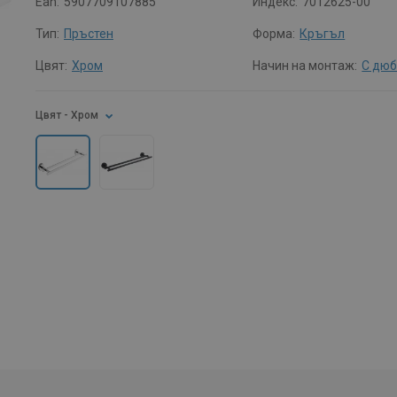
Ean:
5907709107885
Индекс:
7012625-00
Тип:
Пръстен
Форма:
Кръгъл
Цвят:
Хром
Начин на монтаж:
С дю
Цвят
- Хром