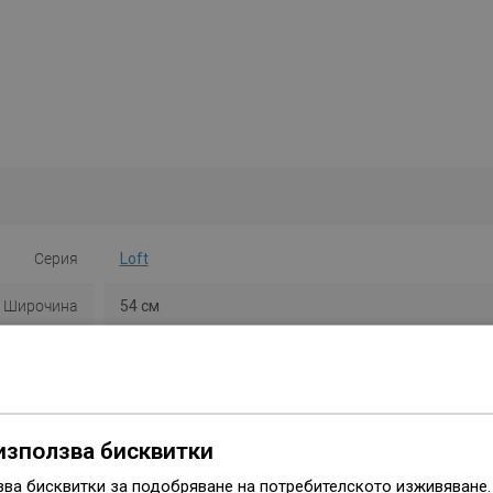
Серия
Loft
Широчина
54 см
Височина
5 см
Тип
Пръстен
използва бисквитки
Цвят
Хром
зва бисквитки за подобряване на потребителското изживяване