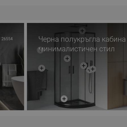
чката
Добави в количката
До
юбима
Сравнете
favorite_border
Любима
Срав
Черна полукръгла кабина
26554
минималистичен стил