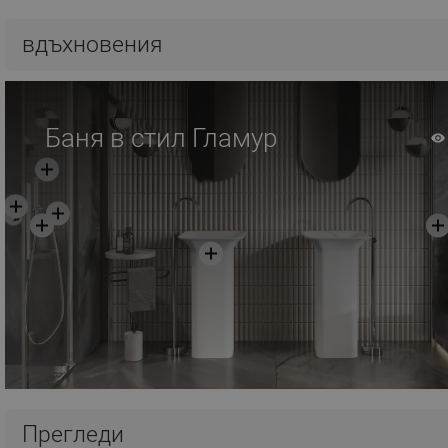
Добави в количката
Добави в коли
вдъхновения
Сравнете
favorite_border
Любима
Сравнете
favorite_border
Л
Баня в стил Гламур
Прегледи