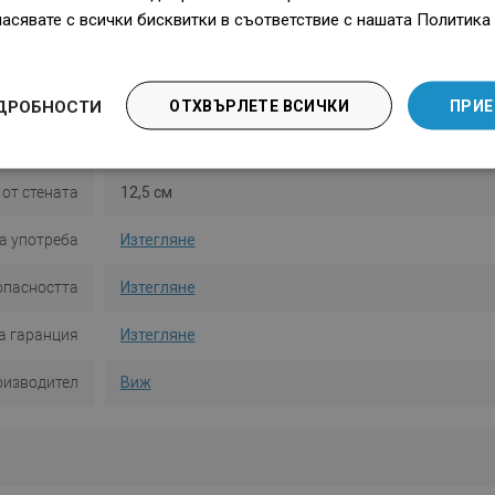
Материал
Метал
ласявате с всички бисквитки в съответствие с нашата Политика 
Форма
Кръгъл
 на монтаж
С дюбели
ДРОБНОСТИ
ОТХВЪРЛЕТЕ ВСИЧКИ
ПРИЕ
Количество
2
от стената
12,5 см
а употреба
Изтегляне
опасността
Изтегляне
а гаранция
Изтегляне
оизводител
Виж