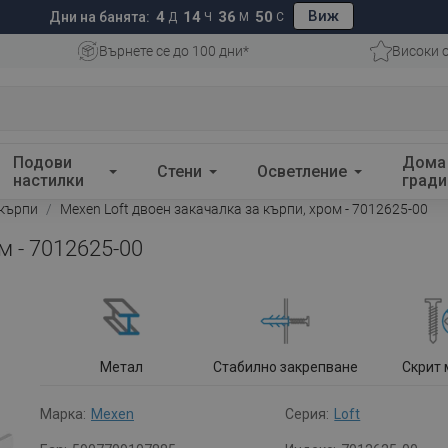
Виж
4
14
36
49
Дни на банята:
Д
Ч
М
С
Върнете се до 100 дни*
Високи 
Подови
Дома
Стени
Осветление
настилки
гради
 кърпи
Mexen Loft двоен закачалка за кърпи, хром - 7012625-00
м - 7012625-00
Метал
Стабилно закрепване
Скрит
Марка:
Mexen
Серия:
Loft