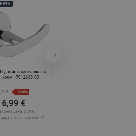
DANISH
АНЯТА
ДНИ НА БАНЯТА
SWEDISH
FINNISH
PORTUGUESE
CROATIAN
GREEK
Напред
SLOVENIAN
ft двойна закачалка за
Mexen Loft чаша за четки за
, хром - 7012635-00
зъби, хром - 7012638-00
8,70 €
-19,66%
13,90 €
-19,5%
6,99 €
11,19 €
аложна цена:
8,70 €
Каталожна цена:
13,90 €
цена: 6,99 €
Най-ниска цена: 11,19 €
/ 89,89 BGN
/ 89,89 BGN
чност:
В наличност
Наличност:
В наличност