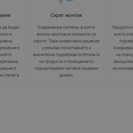
пване
Скрит монтаж
а да бъдат
Съвременна система, в която
Продуктът
илни и
всички монтажни елементи са
която оча
дневна
скрити. Това иновативно решение
подчер
 решение е
улеснява почистването и
Ежедневн
 който
значително подобрява естетиката
на повъ
крепване,
на продукта и помещението,
замърсява
арването
подчертавайки неговия модерен
не изискв
а стената.
дизайн.