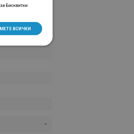
ENGLISH
за Бисквитки.
SLOVAK
LITHUANIAN
МЕТЕ ВСИЧКИ
ROMANIAN
HUNGARIAN
FRENCH
ITALIAN
SPANISH
UKRAINIAN
BULGARIAN
ESTONIAN
DUTCH
LATVIAN