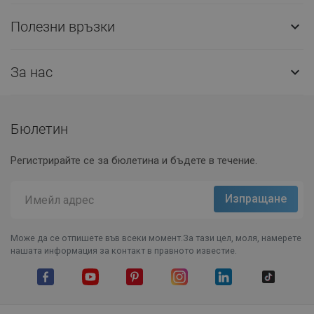
Полезни връзки

За нас

Бюлетин
Регистрирайте се за бюлетина и бъдете в течение.
Може да се отпишете във всеки момент.За тази цел, моля, намерете
нашата информация за контакт в правното известие.
Facebook
YouTube
Pinterest
Instagram Feed
LinkedIn
TikTok