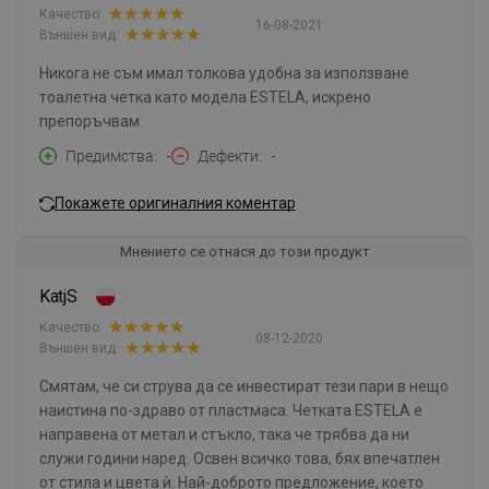
Качество:
16-08-2021
Външен вид:
Никога не съм имал толкова удобна за използване
тоалетна четка като модела ESTELA, искрено
препоръчвам.
Предимства
-
Дефекти
-
Покажете оригиналния коментар
Мнението се отнася до този продукт
KatjS
Качество:
08-12-2020
Външен вид:
Смятам, че си струва да се инвестират тези пари в нещо
наистина по-здраво от пластмаса. Четката ESTELA е
направена от метал и стъкло, така че трябва да ни
служи години наред. Освен всичко това, бях впечатлен
от стила и цвета ѝ. Най-доброто предложение, което