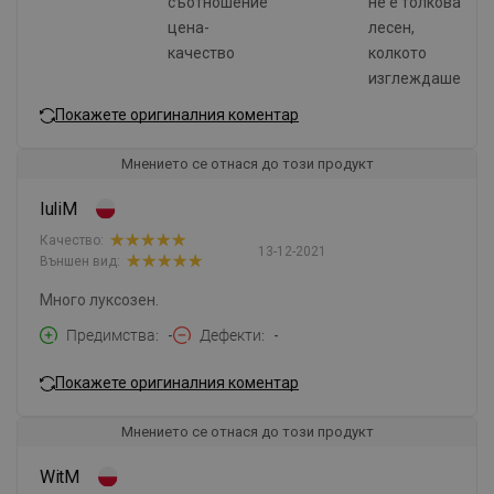
съотношение
не е толкова
цена-
лесен,
качество
колкото
изглеждаше
Покажете оригиналния коментар
Мнението се отнася до този продукт
IuliM
Качество:
13-12-2021
Външен вид:
Много луксозен.
Предимства
-
Дефекти
-
Покажете оригиналния коментар
Мнението се отнася до този продукт
WitM