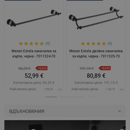
(4)
(4)
Mexen Estela закачалка за
Mexen Estela двойна закачалка
кърпи, черна - 7011524-70
за кърпи, черна - 7011525-70
66,20 €
101,10 €
-19,95%
-19,99%
52,99 €
80,89 €
Каталожна цена:
66,20 €
Каталожна цена:
101,10 €
Най-ниска цена:
Най-ниска цена:
/ 100,79
/ 100,79
52,99 €
80,89 €
BGN
BGN
Наличност:
В наличност
Наличност:
В наличност
вдъхновения
Добави в количката
Добави в количката
Сравнете
favorite_border
Любима
Сравнете
favorite_border
Любима