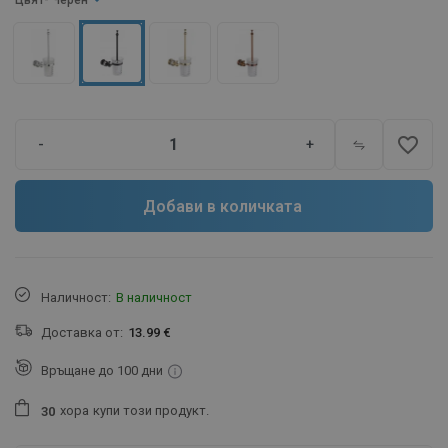
Цвят
- Черен
favorite_border
-
+
Добави в количката
Наличност:
В наличност
Доставка от:
13.99 €
Връщане до 100 дни
хора
купи този продукт.
3
0