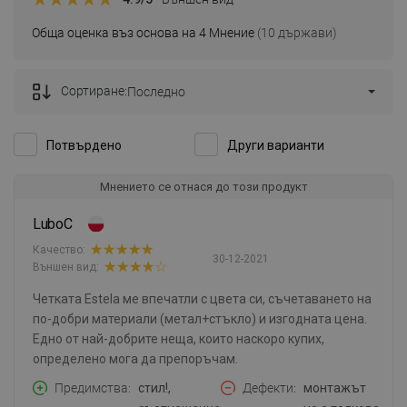
Обща оценка въз основа на 4 Мнение
(10 държави)
Сортиране:
Последно
Потвърдено
Други варианти
Мнението се отнася до този продукт
LuboC
Качество:
30-12-2021
Външен вид:
Четката Estela ме впечатли с цвета си, съчетаването на
по-добри материали (метал+стъкло) и изгодната цена.
Едно от най-добрите неща, които наскоро купих,
определено мога да препоръчам.
Предимства
стил!,
Дефекти
монтажът