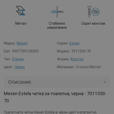
Метал
Стабилно
Скрит монтаж
закрепване
Марка:
Mexen
Серия:
Estela
Ean:
5907709120303
Индекс:
7011550-70
Тип:
Стенен
Форма:
Кръгъл
Цвят:
Черен
Материал:
Стъкло/Метал
Описание
Mexen Estela четка за тоалетна, черна - 7011550-
70
Тоалетната четка Mexen Estela в черен цвят е елегантно