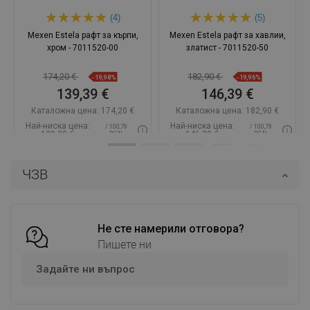
(4)
(5)
Mexen Estela рафт за кърпи,
Mexen Estela рафт за хавлии,
хром - 7011520-00
златист - 7011520-50
174,20 €
182,90 €
-19,98%
-19,96%
139,39 €
146,39 €
Каталожна цена:
174,20 €
Каталожна цена:
182,90 €
Най-ниска цена:
Най-ниска цена:
/ 100,79
/ 100,79
139,39 €
146,39 €
BGN
BGN
Наличност:
В наличност
Наличност:
В наличност
ЧЗВ
Добави в количката
Добави в количката
Сравнете
favorite_border
Любима
Сравнете
favorite_border
Любима
Не сте намерили отговора?
Пишете ни
Задайте ни въпрос