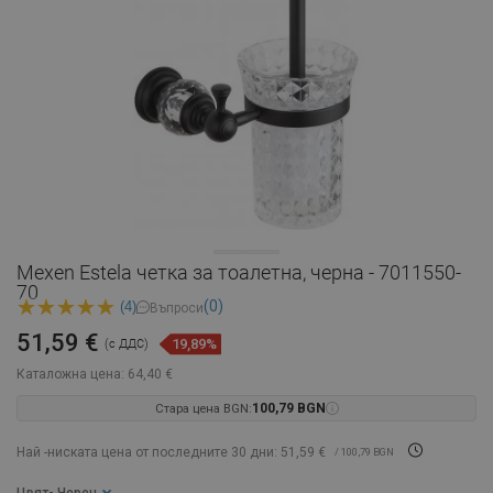
Mexen Estela четка за тоалетна, черна - 7011550-
70
(0)
(4)
Въпроси
51,59 €
19,89%
(с ДДС)
Каталожна цена:
64,40 €
Стара цена BGN:
100,79 BGN
Най -ниската цена от последните 30 дни: 51,59 €
/ 100,79 BGN