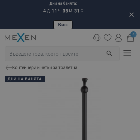
Дни на банята:
4
11
08
30
Д
Ч
М
С
close
Виж
0
search
Контейнери и четки за тоалетна
ДНИ НА БАНЯТА