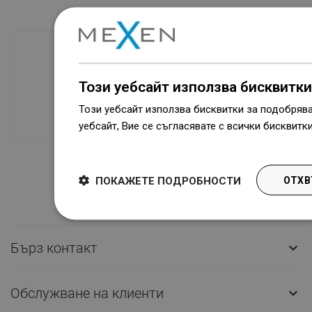
Наличие на стоки
Този уебсайт използва бисквитки
Нашите продукти ви чакат в модерен
Този уебсайт използва бисквитки за подобряв
склад.Винаги готов за изпращане!
уебсайт, Вие се съгласявате с всички бисквитк
Dowiedz się więcej
ПОКАЖЕТЕ ПОДРОБНОСТИ
ОТХВ
Бърз контакт

Обслужване на клиенти
