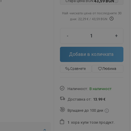
ет
Стара цена BGN:
43,59 BGN
Най -ниската цена от последните 30
дни: 22,29 €
/ 43,59 BGN
-
+
Добави в количката
favorite_border
Любима
Сравнете
Наличност:
В наличност
Доставка от:
13.99 €
Връщане до 100 дни
хора
купи този продукт.
1