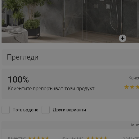
Прегледи
100%
Каче
Клиентите препоръчват този продукт
Потвърдено
Други варианти
Мне
Качество:
Външен вид:
24-11-20