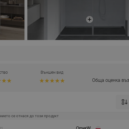
ство
Външен вид
Обща оценка въз
нието се отнася до този продукт
OmerW
21