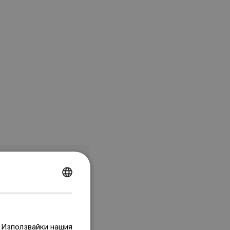
POLISH
CZECH
GERMAN
. Използвайки нашия