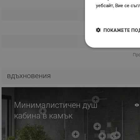
уебсайт, Вие се съг
Dowiedz się więcej
Условия з
Инструкция з
ПОКАЖЕТЕ ПО
Информация за без
Пр
вдъхновения
Минималистичен душ
кабина в камък