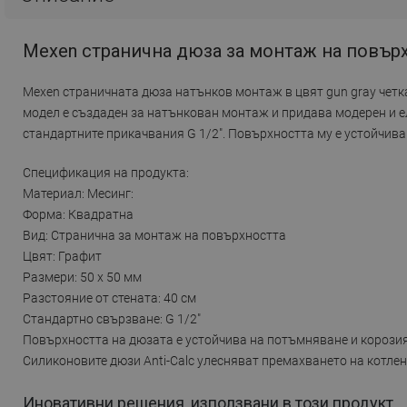
Mexen странична дюза за монтаж на повърхн
Mexen страничната дюза натънков монтаж в цвят gun gray четка
модел е създаден за натънкован монтаж и придава модерен и еле
стандартните прикачвания G 1/2". Повърхността му е устойчива
Спецификация на продукта:
Материал: Месинг:
Форма: Квадратна
Вид: Странична за монтаж на повърхността
Цвят: Графит
Размери: 50 x 50 мм
Разстояние от стената: 40 см
Стандартно свързване: G 1/2"
Повърхността на дюзата е устойчива на потъмняване и корози
Силиконовите дюзи Anti-Calc улесняват премахването на котле
Иновативни решения, използвани в този продукт