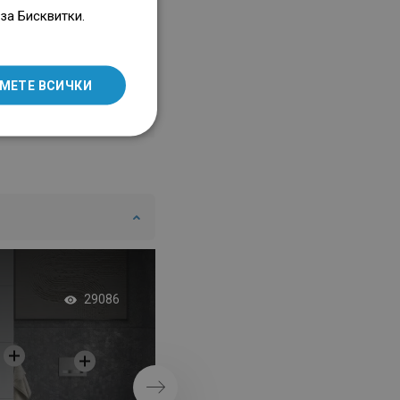
ENGLISH
за Бисквитки.
SLOVAK
LITHUANIAN
МЕТЕ ВСИЧКИ
ROMANIAN
HUNGARIAN
FRENCH
ITALIAN
SPANISH
UKRAINIAN
BULGARIAN
Душ параван с раф
29086
ESTONIAN
модерен стил
DUTCH
LATVIAN
Напред