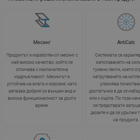
Месинг
AntiCalc
Продуктът е изработен от месинг с
Системата се характе
най-високо качество, който се
използването на сил
отличава с изключителна
гумени ленти, което о
издръжливост. Месингът е
натрупването на котле
устойчив на влага и корозия, като
улеснява почиства
запазва добрия си външен вид и
достатъчно е да се избъ
висока функционалност за дълго
или с кърпа. По този на
време.
се предотврати запуш
дюзите и да се удължи 
на продукта.