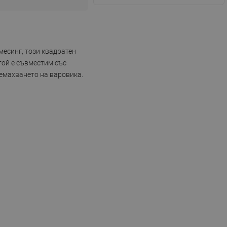
месинг, този квадратен
 той е съвместим със
ремахването на варовика.