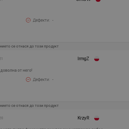
Дефекти
-
нието се отнася до този продукт
IrmgZ
21
доволна от него!
Дефекти
-
нието се отнася до този продукт
KrzyR
20