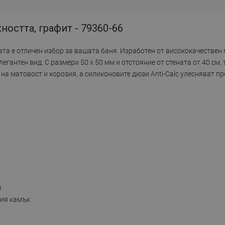
остта, графит - 79360-66
та е отличен избор за вашата баня. Изработен от висококачествен 
гантен вид. С размери 50 x 50 мм и отстояние от стената от 40 см,
 на матовост и корозия, а силиконовите дюзи Anti-Calc улесняват п
я
ния камък