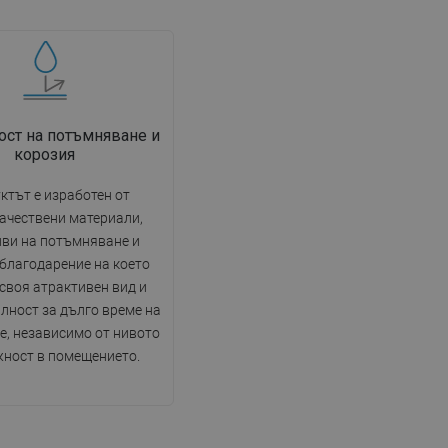
ост на потъмняване и
корозия
ктът е изработен от
ачествени материали,
иви на потъмняване и
 благодарение на което
своя атрактивен вид и
лност за дълго време на
е, независимо от нивото
жност в помещението.