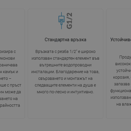
Стандартна връзка
Устойчив
ризира с
Връзката с резба 1/2" е широко
Проду
иконови
използван стандартен елемент във
високок
граничава
вътрешните водопроводни
устойч
н камък и
инсталации. Благодарение на това,
корозия,
нето –
свързването и монтажът на
запазва 
рше с пръст
следващите елементи на душа е
функциона
чин може да
много по-лесно и интуитивно.
използван
ването на
на вла
трайността