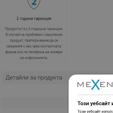
2 години гаранция
Продуктът е с 2-годишна гаранция.
В случай на проблеми с закупения
продукт, препоръчваме да се
свържете с нас чрез контактната
форма или по телефона на номера
на инфолинията.
Детайли за продукта
Този уебсайт 
Този уебсайт изпол