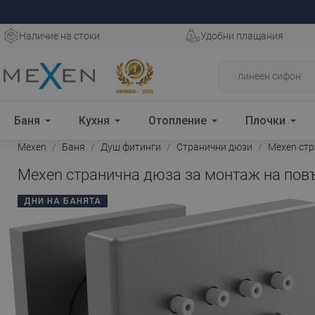
Наличие на стоки
Удобни плащания
Баня
Кухня
Отопление
Плочки
Mexen
Баня
Душ фитинги
Странични дюзи
Mexen стр
Mexen странична дюза за монтаж на повър
ДНИ НА БАНЯТА