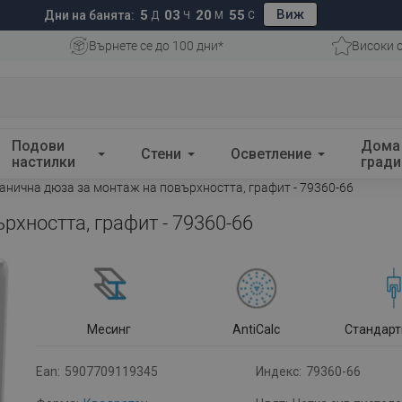
Виж
5
03
20
54
Дни на банята:
Д
Ч
М
С
Върнете се до 100 дни*
Високи 
Подови
Дома
Стени
Осветление
настилки
гради
анична дюза за монтаж на повърхността, графит - 79360-66
хността, графит - 79360-66
Месинг
AntiCalc
Стандарт
Ean:
5907709119345
Индекс:
79360-66