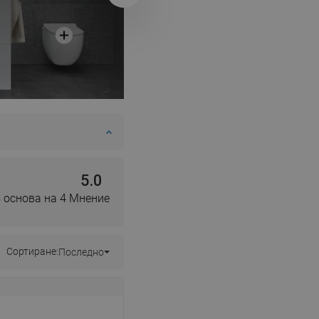
DANISH
SWEDISH
FINNISH
PORTUGUESE
CROATIAN
GREEK
SLOVENIAN
5.0
 основа на 4 Мнение
Сортиране:
Последно