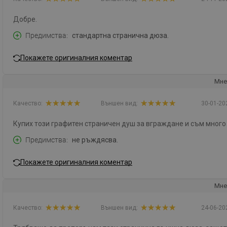
Добре.
Предимства
стандартна странична дюза.
Покажете оригиналния коментар
Мне
Качество:
Външен вид:
30-01-20
Купих този графитен страничен душ за вграждане и съм много 
Предимства
не ръждясва.
Покажете оригиналния коментар
Мне
Качество:
Външен вид:
24-06-20