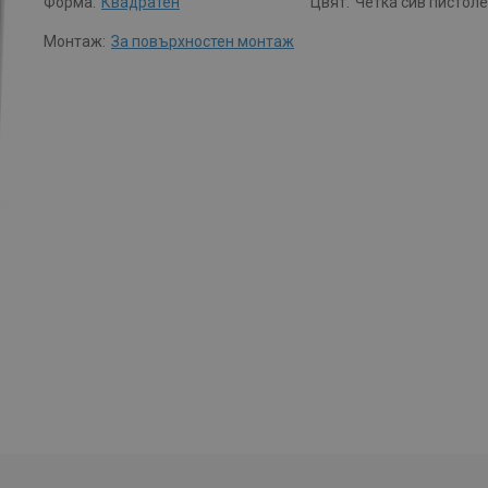
Форма:
Квадратен
Цвят:
Четка сив пистол
Монтаж:
За повърхностен монтаж