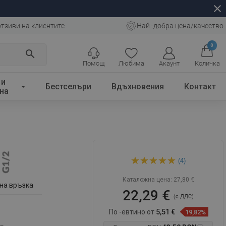
close
отзиви на клиентите
Най -добра цена/качество
0
search
Помощ
Любима
Акаунт
Количка
 и
Бестселъри
Вдъхновения
Контакт
на
Mexen странична дюза за
(4)
монтаж на повърхността,
графит - 79360-66
Каталожна цена:
27,80 €
на връзка
22,29 €
(с ДДС)
По -евтино от
5,51 €
19,82%