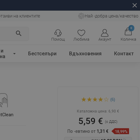
close
отзиви на клиентите
Най -добра цена/качество
0
search
Помощ
Любима
Акаунт
Количка
 и
Бестселъри
Вдъхновения
Контакт
на
Mexen R-76 ръкохватка за
(6)
биде, черна - 79576-70
Каталожна цена:
6,90 €
ctClean
5,59 €
(с ДДС)
По -евтино от
1,31 €
18,99%