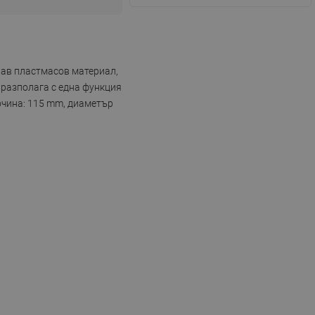
рав пластмасов материал,
 разполага с една функция
сочина: 115 mm, диаметър