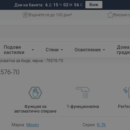
Виж
6
15
02
55
Дни на банята:
Д
Ч
М
С
Върнете се до 100 дни*
Високи 
Подови
Дома
Стени
Осветление
настилки
гради
хватка за биде, черна - 79576-70
9576-70
Функция за
1-функционална
Perfe
автоматично спиране
Марка:
Mexen
Серия:
R-76