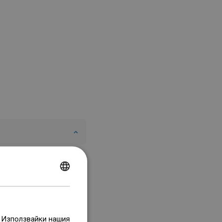
POLISH
CZECH
GERMAN
. Използвайки нашия