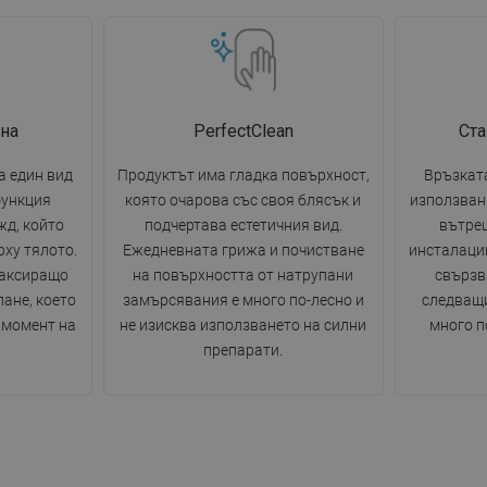
на
PerfectClean
Ста
 един вид
Продуктът има гладка повърхност,
Връзката
функция
която очарова със своя блясък и
използван
жд, който
подчертава естетичния вид.
вътре
рху тялото.
Ежедневната грижа и почистване
инсталации
лаксиращо
на повърхността от натрупани
свързв
пане, което
замърсявания е много по-лесно и
следващи
 момент на
не изисква използването на силни
много п
препарати.