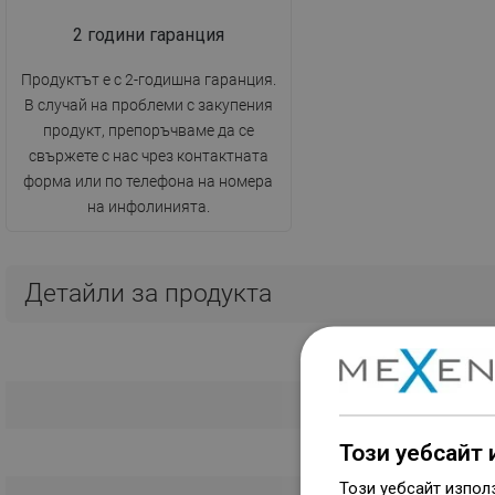
2 години гаранция
Продуктът е с 2-годишна гаранция.
В случай на проблеми с закупения
продукт, препоръчваме да се
свържете с нас чрез контактната
форма или по телефона на номера
на инфолинията.
Детайли за продукта
Този уебсайт 
Този уебсайт изпол