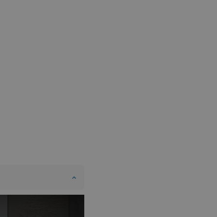
DANISH
SWEDISH
FINNISH
PORTUGUESE
CROATIAN
GREEK
SLOVENIAN