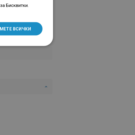
ENGLISH
за Бисквитки.
SLOVAK
LITHUANIAN
МЕТЕ ВСИЧКИ
ROMANIAN
HUNGARIAN
FRENCH
ITALIAN
SPANISH
UKRAINIAN
BULGARIAN
ESTONIAN
DUTCH
LATVIAN