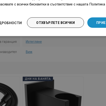
Форма
Кръгъл
ласявате с всички бисквитки в съответствие с нашата Политика 
во функции
1-функционална
а употреба
Изтегляне
ДРОБНОСТИ
ОТХВЪРЛЕТЕ ВСИЧКИ
ПРИЕ
опасността
Изтегляне
а гаранция
Изтегляне
оизводител
Виж
ДНИ НА БАНЯТА