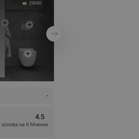
Душ параван с раф
29040
модерен стил
Напред
4.5
 основа на 6 Мнение