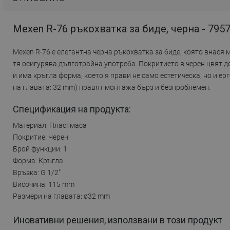
Mexen R-76 ръкохватка за биде, черна - 795
Mexen R-76 е елегантна черна ръкохватка за биде, която внася
тя осигурява дълготрайна употреба. Покритието в черен цвят 
и има кръгла форма, което я прави не само естетическа, но и е
на главата: 32 mm) правят монтажа бърз и безпроблемен.
Спецификация на продукта:
Материал: Пластмаса
Покритие: Черен
Брой функции: 1
Форма: Кръгла
Връзка: G 1/2"
Височина: 115 mm
Размери на главата: ø32 mm
Иновативни решения, използвани в този продукт