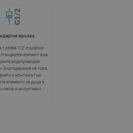
ндартна връзка
 с резба 1/2" е широко
 стандартен елемент във
шните водопроводни
. Благодарение на това,
ането и монтажът на
те елементи на душа е
о-лесно и интуитивно.