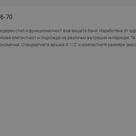
76-70
 модерен стил и функционалност във вашата баня. Изработена от зд
добавя елегантност и подхожда на различни вътрешни интериори. Тя
ргономична. Стандартната връзка G 1/2" и компактните размери (ви