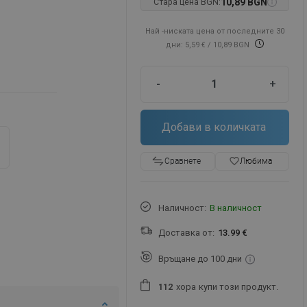
Стара цена BGN:
10,89 BGN
Най -ниската цена от последните 30
дни: 5,59 €
/ 10,89 BGN
-
+
Добави в количката
favorite_border
Любима
Сравнете
Наличност:
В наличност
Доставка от:
13.99 €
Връщане до 100 дни
хора
купи този продукт.
1
1
2