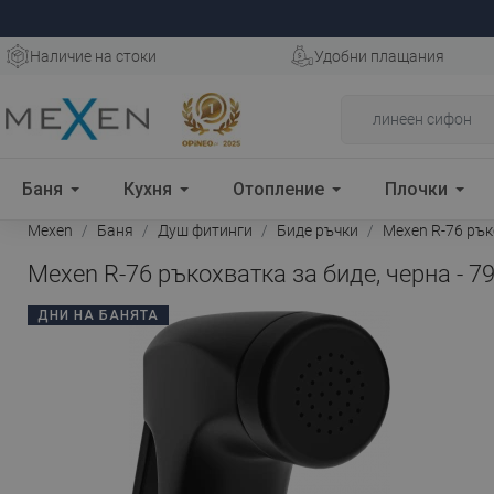
Наличие на стоки
Удобни плащания
Баня
Кухня
Отопление
Плочки
Mexen
Баня
Душ фитинги
Биде ръчки
Mexen R-76 ръко
Mexen R-76 ръкохватка за биде, черна - 7
ДНИ НА БАНЯТА