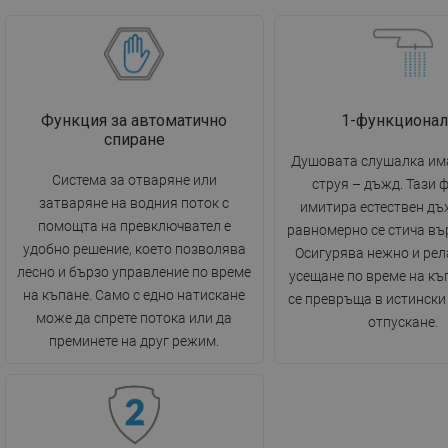
Функция за автоматично
1-функционал
спиране
Душовата слушалка има
Система за отваряне или
струя – дъжд. Тази 
затваряне на водния поток с
имитира естествен дъ
помощта на превключвател е
равномерно се стича въ
удобно решение, което позволява
Осигурява нежно и ре
лесно и бързо управление по време
усещане по време на къ
на къпане. Само с едно натискане
се превръща в истински
може да спрете потока или да
отпускане.
преминете на друг режим.