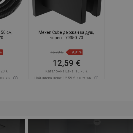
50 см,
Mexen Cube държач за душ,
70
черен - 79350-70
%
15,70 €
-19,81%
12,59 €
,20 €
Каталожна цена:
15,70 €
Най-ниска цена: 12,59 €
10,89 BGN
/ 10,89 BGN
чност
Наличност:
В наличност
чката
Добави в количката
юбима
Сравнете
favorite_border
Любима