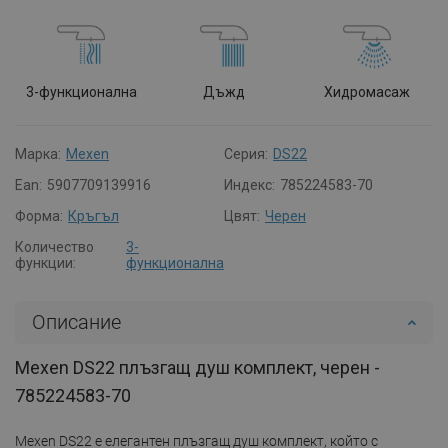
3-функционална
Дъжд
Хидромасаж
Марка:
Mexen
Серия:
DS22
Ean:
5907709139916
Индекс:
785224583-70
Форма:
Кръгъл
Цвят:
Черен
Количество
3-
функции:
функционална
Описание
Mexen DS22 плъзгащ душ комплект, черен -
785224583-70
Mexen DS22 е елегантен плъзгащ душ комплект, който с