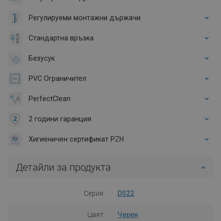
Регулируеми монтажни държачи
Стандартна връзка
Безусук
PVC Ограничител
PerfectClean
2 години гаранция
Хигиеничен сертификат PZH
Детайли за продукта
Серия
DS22
Цвят
Черен