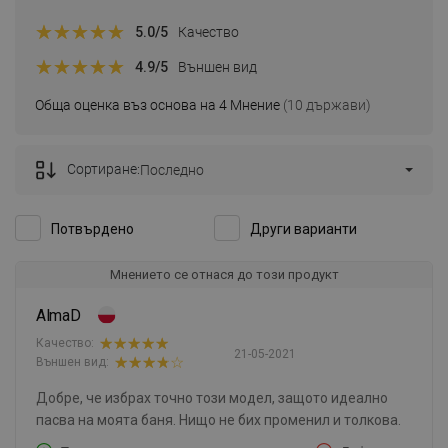
5.0
/5
Качество
4.9
/5
Външен вид
Обща оценка въз основа на 4 Мнение
(10 държави)
Сортиране:
Последно
Потвърдено
Други варианти
Мнението се отнася до този продукт
AlmaD
Качество:
21-05-2021
Външен вид:
Добре, че избрах точно този модел, защото идеално
пасва на моята баня. Нищо не бих променил и толкова.