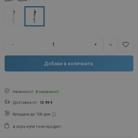
Цвят
- Черен
favorite_border
-
+
Добави в количката
Наличност:
В наличност
Доставка от:
13.99 €
Връщане до 100 дни
хора
купи този продукт.
4