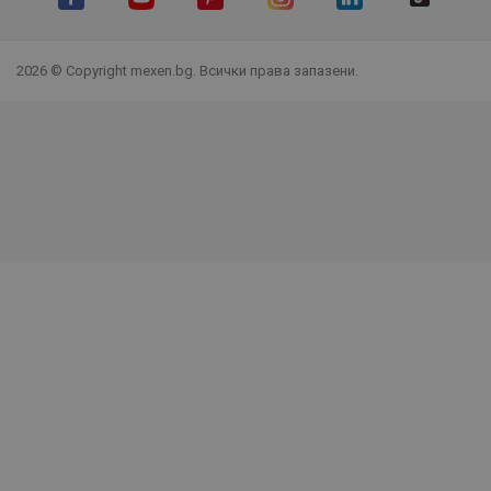
Facebook
YouTube
Pinterest
Instagram Feed
LinkedIn
TikTok
2026 © Copyright mexen.bg. Всички права запазени.