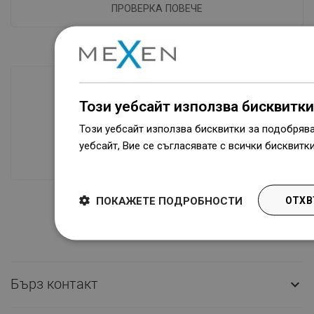
ПРОВЕРКА ПОВЕЧЕ
Този уебсайт използва бисквитки
Наличие на стоки
Този уебсайт използва бисквитки за подобряв
Нашите продукти ви чакат в модерен
уебсайт, Вие се съгласявате с всички бисквитк
склад.Винаги готов за изпращане!
Dowiedz się więcej
ПОКАЖЕТЕ ПОДРОБНОСТИ
ОТХВ
Бърз контакт
