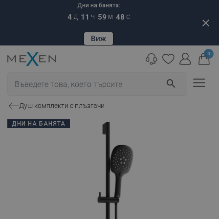
Дни на банята:
4
11
59
47
Д
Ч
М
С
close
Виж
0
search
Душ комплекти с плъзгачи
ДНИ НА БАНЯТА