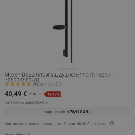
Mexen DS22 плъзгащ душ комплект, черен -
785224583-70
(0)
(4)
Въпроси
40,49 €
19,98%
(с ДДС)
Каталожна цена:
50,60 €
Стара цена BGN:
78,99 BGN
Най -ниската цена от последните 30 дни: 40,49 €
/ 78,99 BGN