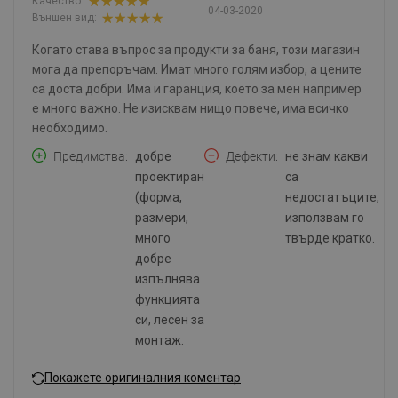
Качество:
04-03-2020
Външен вид:
Когато става въпрос за продукти за баня, този магазин
мога да препоръчам. Имат много голям избор, а цените
са доста добри. Има и гаранция, което за мен например
е много важно. Не изисквам нищо повече, има всичко
необходимо.
Предимства
добре
Дефекти
не знам какви
проектиран
са
(форма,
недостатъците,
размери,
използвам го
много
твърде кратко.
добре
изпълнява
функцията
си, лесен за
монтаж.
Покажете оригиналния коментар