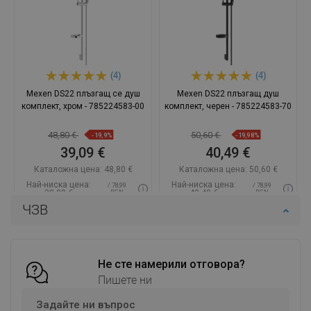
(4)
(4)
Mexen DS22 плъзгащ се душ
Mexen DS22 плъзгащ душ
комплект, хром - 785224583-00
комплект, черен - 785224583-70
48,80 €
50,60 €
-19,9%
-19,98%
39,09 €
40,49 €
Каталожна цена:
48,80 €
Каталожна цена:
50,60 €
Най-ниска цена:
Най-ниска цена:
/ 78,99
/ 78,99
39,09 €
40,49 €
BGN
BGN
ЧЗВ
Наличност:
В наличност
Наличност:
В наличност
Добави в количката
Добави в количката
Сравнете
favorite_border
Не сте намерили отговора?
Любима
Сравнете
favorite_border
Любима
Пишете ни
Задайте ни въпрос