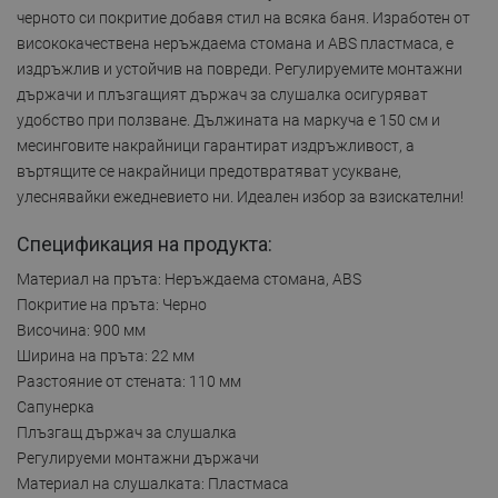
черното си покритие добавя стил на всяка баня. Изработен от
висококачествена неръждаема стомана и ABS пластмаса, е
издръжлив и устойчив на повреди. Регулируемите монтажни
държачи и плъзгащият държач за слушалка осигуряват
удобство при ползване. Дължината на маркуча е 150 см и
месинговите накрайници гарантират издръжливост, а
въртящите се накрайници предотвратяват усукване,
улеснявайки ежедневието ни. Идеален избор за взискателни!
Спецификация на продукта:
Материал на пръта: Неръждаема стомана, ABS
Покритие на пръта: Черно
Височина: 900 мм
Ширина на пръта: 22 мм
Разстояние от стената: 110 мм
Сапунерка
Плъзгащ държач за слушалка
Регулируеми монтажни държачи
Материал на слушалката: Пластмаса