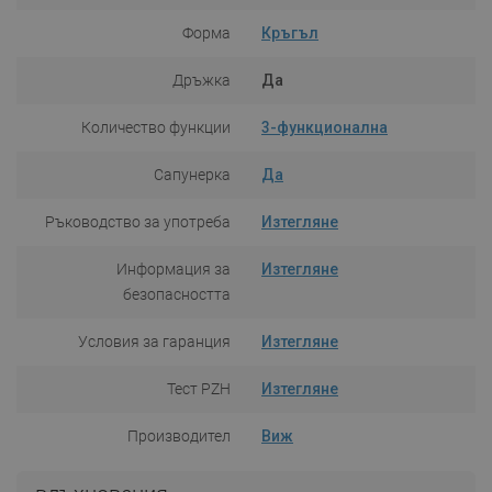
Форма
Кръгъл
Дръжка
Да
Количество функции
3-функционална
Сапунерка
Да
Ръководство за употреба
Изтегляне
Информация за
Изтегляне
безопасността
Условия за гаранция
Изтегляне
Тест PZH
Изтегляне
Производител
Виж